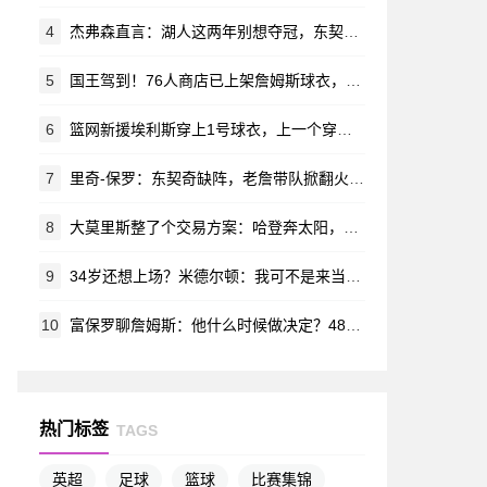
4
杰弗森直言：湖人这两年别想夺冠，东契奇至少还有十年好光景
5
国王驾到！76人商店已上架詹姆斯球衣，售价有点意思
6
篮网新援埃利斯穿上1号球衣，上一个穿它的还是扎伊尔·威廉姆斯
7
里奇-保罗：东契奇缺阵，老詹带队掀翻火箭，这才决定再打一年
8
大莫里斯整了个交易方案：哈登奔太阳，詹姆斯回骑士？
9
34岁还想上场？米德尔顿：我可不是来当教练的
10
富保罗聊詹姆斯：他什么时候做决定？48秒？48分钟？谁也说不准
热门标签
TAGS
英超
足球
篮球
比赛集锦