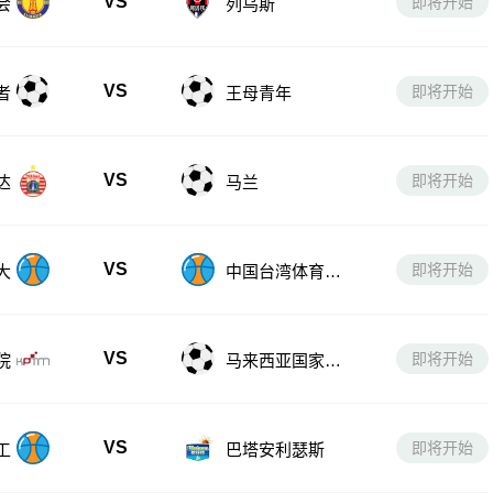
VS
即将开始
会
列乌斯
VS
即将开始
者
王母青年
VS
即将开始
达
马兰
VS
即将开始
大
中国台湾体育大
学
VS
即将开始
院
马来西亚国家大
学
VS
即将开始
工
巴塔安利瑟斯