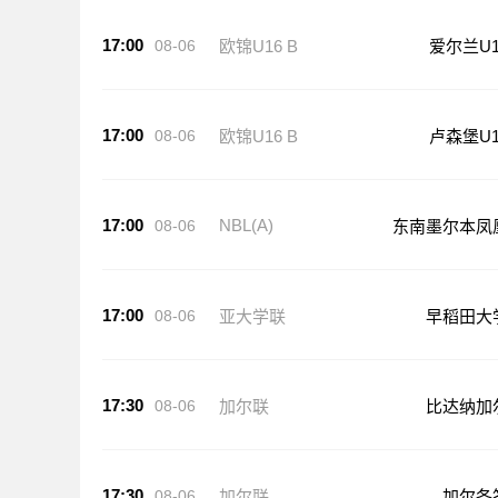
17:00
08-06
欧锦U16 B
爱尔兰U1
17:00
08-06
欧锦U16 B
卢森堡U1
17:00
NBL(A)
08-06
东南墨尔本凤
17:00
08-06
亚大学联
早稻田大
17:30
08-06
加尔联
比达纳加
17:30
08-06
加尔联
加尔各