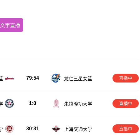
文字直播
79:54
直播中
篮
龙仁三星女篮
1:0
直播中
学
朱拉隆功大学
30:31
直播中
学
上海交通大学