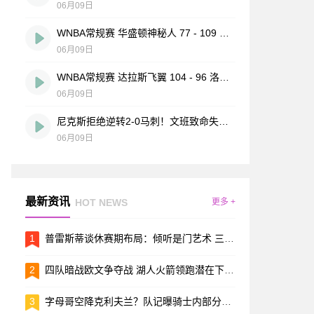
06月09日
WNBA常规赛 华盛顿神秘人 77 - 109 亚特兰大梦想 全场集锦
06月09日
WNBA常规赛 达拉斯飞翼 104 - 96 洛杉矶火花 全场集锦
06月09日
尼克斯拒绝逆转2-0马刺！文班致命失误&失绝杀 唐斯21+13
06月09日
最新资讯
HOT NEWS
更多 +
1
普雷斯蒂谈休赛期布局：倾听是门艺术 三股声音都要听见
2
四队暗战欧文争夺战 湖人火箭领跑潜在下家名单
3
字母哥空降克利夫兰？队记曝骑士内部分歧：莫布利非卖品