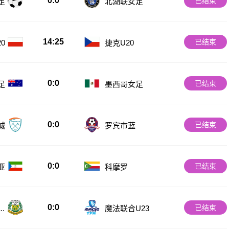
0:0
已结束
足
北湖联女足
14:25
已结束
0
捷克U20
0:0
已结束
足
墨西哥女足
0:0
已结束
城
罗宾市蓝
0:0
已结束
亚
科摩罗
0:0
已结束
U
魔法联合U23