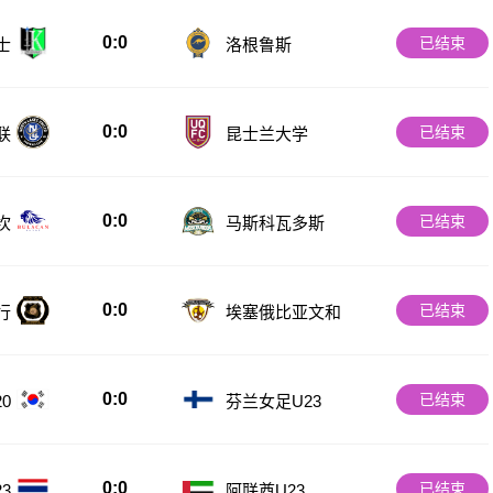
0:0
已结束
士
洛根鲁斯
0:0
已结束
联
昆士兰大学
0:0
已结束
坎
马斯科瓦多斯
0:0
已结束
行
埃塞俄比亚文和
0:0
已结束
0
芬兰女足U23
0:0
已结束
3
阿联酋U23