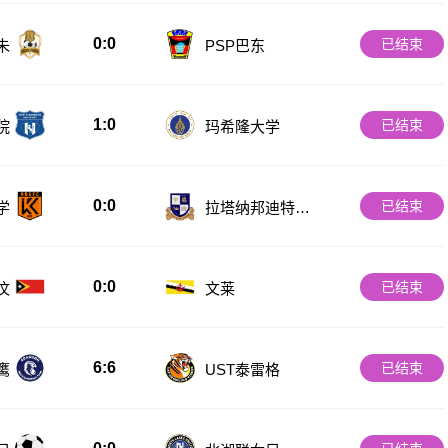
0:0
已结束
朱
PSP巴东
1:0
已结束
院
玛希隆大学
0:0
已结束
学
拉塔纳邦迪特大
学
0:0
已结束
汶
文莱
6:6
已结束
鹰
UST泰雷格