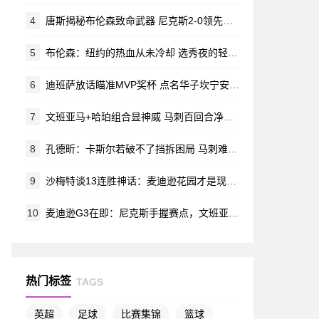
4
唐斯揭秘布伦森致命武器 尼克斯2-0领先却不敢小觑马刺反扑
5
布伦森：纽约的热血从未冷却 选秀夜的轻视化作今日勋章
6
迪班萨放话瞄准MVP奖杯 点名华子坎宁安塔图姆为未来三大热门
7
文班亚马+哈珀组合显神威 马刺百回合净胜15.3分却陷绝境
8
孔德昕：卡斯尔若破不了挡拆困局 马刺难敌尼克斯
9
沙梅特谈13连胜神话：麦迪逊花园才是现在时
10
麦迪逊G3在即：尼克斯手握赛点，文班亚马绝杀失手留遗憾
热门标签
TAGS
英超
足球
比赛集锦
篮球