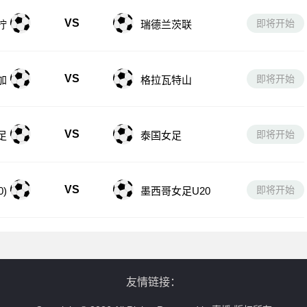
VS
即将开始
柠
瑞德兰茨联
VS
即将开始
加
格拉瓦特山
VS
即将开始
足
泰国女足
VS
即将开始
)
墨西哥女足U20
友情链接：
Copyright © 2026 All Rights Reserved jrs直播 版权所有
、jrs高清无插件篮球直播、jrs全场回放、jrs精彩集锦、jrs最新赛程