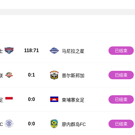
118:71
已结束
士
马尼拉之星
0:1
已结束
联
普尔斯邦加
0:0
已结束
足
柬埔寨女足
0:0
已结束
C
廖内群岛FC