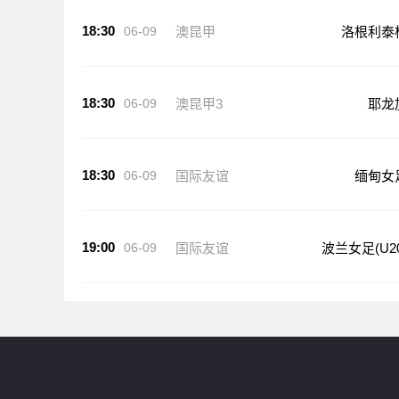
18:30
06-09
澳昆甲
洛根利泰
18:30
06-09
澳昆甲3
耶龙
18:30
06-09
国际友谊
缅甸女
19:00
06-09
国际友谊
波兰女足(U20
jrs直播网专注NBA及篮球赛事直播，提供jrs免费NBA直播