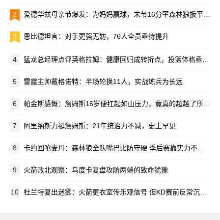
2
爱德华兹母亲节爆发：为妈妈赢球，末节16分率森林狼扳平比分
3
恩比德坦言：对手更强无妨，76人全员亟待提升
4
猛龙总经理点评英格拉姆：健康回归成转折点，投篮体格亟待升级
5
雷霆主帅戴格诺特：半场轮换11人，实战练兵为长远
6
帕金斯感慨：詹姆斯16岁便扛起如山压力，竟真的超越了所有预言
7
阿里纳斯力挺詹姆斯：21年统治力不减，史上罕见
8
卡约回呛麦丹：森林狼全队嘴巴比防守硬 季后赛靠实力不是口水
9
火箭败北观察：乌度卡复盘攻防两端的致命犹豫
10
杜兰特复出迷雾：火箭更衣室传乐观信号 但KD赛前反常沉默引猜测