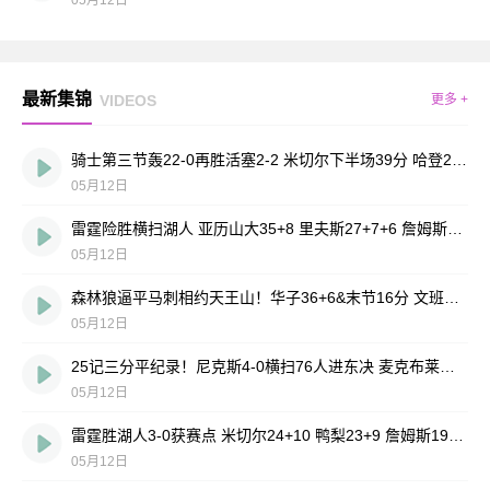
05月12日
最新集锦
VIDEOS
更多 +
骑士第三节轰22-0再胜活塞2-2 米切尔下半场39分 哈登24+11
05月12日
雷霆险胜横扫湖人 亚历山大35+8 里夫斯27+7+6 詹姆斯24+12
05月12日
森林狼逼平马刺相约天王山！华子36+6&末节16分 文班恶犯驱逐
05月12日
25记三分平纪录！尼克斯4-0横扫76人进东决 麦克布莱德7三分
05月12日
雷霆胜湖人3-0获赛点 米切尔24+10 鸭梨23+9 詹姆斯19投19分
05月12日