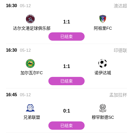
16:30
05-12
澳达超
1:1
达尔文港足球俱乐部
阿祖里FC
已结束
16:30
05-12
印德联
1:1
加尔瓦尔FC
诺伊达城
已结束
16:45
05-12
孟加拉杯
0:1
兄弟联盟
穆罕默德SC
已结束