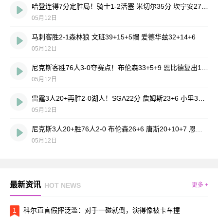
哈登连得7分定胜局！骑士1-2活塞 米切尔35分 坎宁安27+10+10
05月12日
马刺客胜2-1森林狼 文班39+15+5帽 爱德华兹32+14+6
05月12日
尼克斯客胜76人3-0夺赛点！布伦森33+5+9 恩比德复出17中7
05月12日
雷霆3人20+再胜2-0湖人！SGA22分 詹姆斯23+6 小里31+6
05月12日
尼克斯3人20+胜76人2-0 布伦森26+6 唐斯20+10+7 恩比德伤缺
05月12日
最新资讯
HOT NEWS
更多 +
1
科尔直言假摔泛滥：对手一碰就倒，演得像被卡车撞