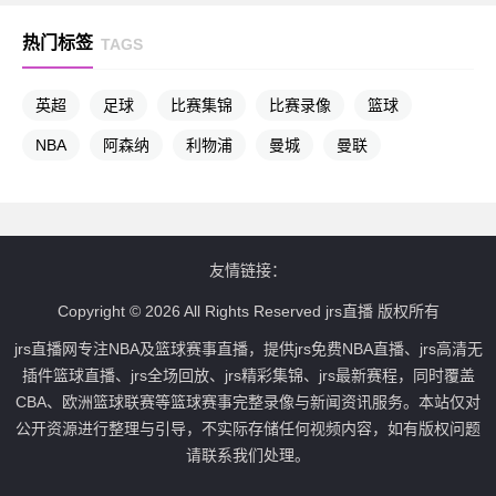
热门标签
TAGS
英超
足球
比赛集锦
比赛录像
篮球
NBA
阿森纳
利物浦
曼城
曼联
友情链接：
Copyright © 2026 All Rights Reserved jrs直播 版权所有
jrs直播网专注NBA及篮球赛事直播，提供jrs免费NBA直播、jrs高清无
插件篮球直播、jrs全场回放、jrs精彩集锦、jrs最新赛程，同时覆盖
CBA、欧洲篮球联赛等篮球赛事完整录像与新闻资讯服务。本站仅对
公开资源进行整理与引导，不实际存储任何视频内容，如有版权问题
请联系我们处理。