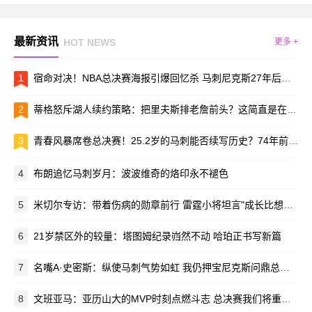
最新资讯
HOT NEWS
更多 +
1
宿命对决！NBA总决赛海报引爆回忆杀 马刺尼克斯27年后再决紫禁之巅
2
蒂格怒斥湖人续约策略：把里夫斯排老詹前头？这简直是在羞辱GOAT！
3
青春风暴席卷总决赛！25.2岁的马刺能否续写历史？74年前尼克斯曾栽在同龄人手里
4
布朗追忆马刺岁月：波波维奇的烙印永不褪色
5
米切尔专访：带着伤病的勋章前行 雷霆小将坦言"成长比想象更疯狂"
6
21岁禁区外的较量：塔图姆纪录岿然不动 哈珀正书写新篇
7
名嘴A·史密斯：纵使马刺气势如虹 我仍押宝尼克斯问鼎总冠军
8
文班亚马：亚历山大的MVP时刻点燃斗志 总决赛我们将重拳出击