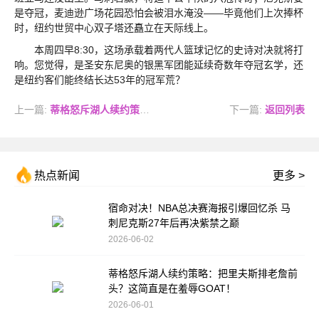
是夺冠，麦迪逊广场花园恐怕会被泪水淹没——毕竟他们上次捧杯
时，纽约世贸中心双子塔还矗立在天际线上。
本周四早8:30，这场承载着两代人篮球记忆的史诗对决就将打
响。您觉得，是圣安东尼奥的银黑军团能延续奇数年夺冠玄学，还
是纽约客们能终结长达53年的冠军荒？
上一篇:
蒂格怒斥湖人续约策略：把里夫斯排老詹前头？这简直是在羞辱GOAT！
下一篇:
返回列表
热点新闻
更多 >
宿命对决！NBA总决赛海报引爆回忆杀 马
刺尼克斯27年后再决紫禁之巅
2026-06-02
蒂格怒斥湖人续约策略：把里夫斯排老詹前
头？这简直是在羞辱GOAT！
2026-06-01