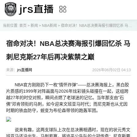
当前位置:
首页
>
新闻
>
NBA新闻
>
宿命对决！NBA总决赛海报引爆回忆杀 马刺尼克斯27年后再决紫禁之巅
宿命对决！NBA总决赛海报引爆回忆杀 马
刺尼克斯27年后再决紫禁之巅
来源：
jrs直播网
2026年06月02日 04:13
NBA官方刚刚扔下一枚"情怀炸弹"——总决赛海报上，黑白胶
片质感的1999年对阵画面与2026年炫彩镜头碰撞在一起，这组跨
越27年的时空对照，瞬间点燃了老球迷的记忆。当年那支由"石
佛"邓肯领衔的马刺，如今迎来文班亚马时代；而尼克斯也从尤因
时期的铁血防守，蜕变为布伦森带领的跑轰军团。
说来有趣，这两支球队上次在总决赛相遇时，现在的状元秀文
班亚马还没出生。马刺若赢，将追平公牛队的六冠传奇；尼克斯要