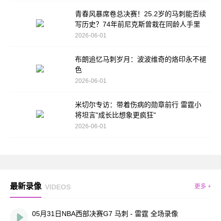
青春风暴席卷总决赛！25.2岁的马刺能否续
写历史？74年前尼克斯曾栽在同龄人手里
2026-06-01
布朗追忆马刺岁月：波波维奇的烙印永不褪
色
2026-06-01
米切尔专访：带着伤病的勋章前行 雷霆小
将坦言"成长比想象更疯狂"
2026-06-01
最新录像
VIDEOS
更多 +
05月31日NBA西部决赛G7 马刺 - 雷霆 全场录像