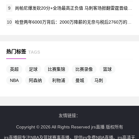
9
尚帕尼爆发砍20分+全场最高正负值 马刺客场掀翻雷霆晋级在望
10
哈登两年6000万背后：2000万降薪的无奈与税后2760万的现实
热门标签
TAGS
英超
足球
比赛集锦
比赛录像
篮球
NBA
阿森纳
利物浦
曼城
马刺
友情链接：
Copyright © 2026 All Rights Reserved jrs直播 版权所有
jrs直播网专注NBA及篮球赛事直播，提供jrs免费NBA直播、jrs高清无