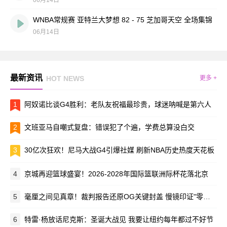
06月14日
WNBA常规赛 亚特兰大梦想 82 - 75 芝加哥天空 全场集锦
06月14日
最新资讯
HOT NEWS
更多 +
1
阿奴诺比谈G4胜利：老队友祝福最珍贵，球迷呐喊是第六人
2
文班亚马自嘲式复盘：错误犯了个遍，学费总算没白交
3
30亿次狂欢！尼马大战G4引爆社媒 刷新NBA历史热度天花板
4
京城再迎篮球盛宴！2026-2028年国际篮联洲际杯花落北京
5
毫厘之间见真章！裁判报告还原OG关键封盖 慢镜印证"零打手"真相
6
特雷·杨放话尼克斯：圣诞大战见 我要让纽约每年都过不好节