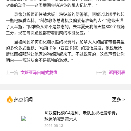
封盖的动作——这类瞬间会钻进你的肌肉记忆里。"
录像分析师正往战术板上粘贴新的便签纸，阿奴诺比顺手抄起
一瓶电解质饮料。"科尔教练总说机会偏爱有准备的人？"他仰头灌
了大半瓶，"但准备从来不是静态的。去年夏天我每天投800个底角
三分，现在每次跑位都带着肌肉的本能反应。"
当被问到如何消化潮水般的祝贺时，加拿大人的回答带着典型
的多伦多式幽默："帕斯卡尔（西亚卡姆）的短信最逗，他说我抢
断塔图姆那球让他家的狗都跳起来了。不过说真的，这些声音让你
明白——篮球从来不是孤独的游戏。"
上一篇:
文班亚马自嘲式复盘：错误犯了个遍，学费总算没白交
下一篇:
返回列表
热点新闻
更多 >
阿奴诺比谈G4胜利：老队友祝福最珍贵，
球迷呐喊是第六人
2026-06-13