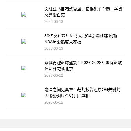
文班亚马自嘲式复盘：错误犯了个遍，学费
总算没白交
2026-06-13
30亿次狂欢！尼马大战G4引爆社媒 刷新
NBA历史热度天花板
2026-06-13
京城再迎篮球盛宴！2026-2028年国际篮联
洲际杯花落北京
2026-06-12
毫厘之间见真章！裁判报告还原OG关键封
盖 慢镜印证"零打手"真相
2026-06-12