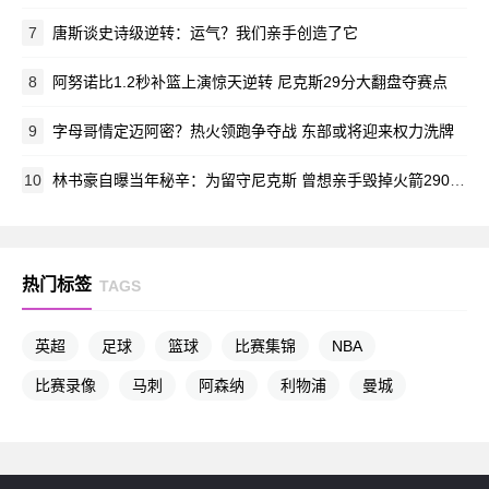
7
唐斯谈史诗级逆转：运气？我们亲手创造了它
8
阿努诺比1.2秒补篮上演惊天逆转 尼克斯29分大翻盘夺赛点
9
字母哥情定迈阿密？热火领跑争夺战 东部或将迎来权力洗牌
10
林书豪自曝当年秘辛：为留守尼克斯 曾想亲手毁掉火箭2900万肥约
热门标签
TAGS
英超
足球
篮球
比赛集锦
NBA
比赛录像
马刺
阿森纳
利物浦
曼城