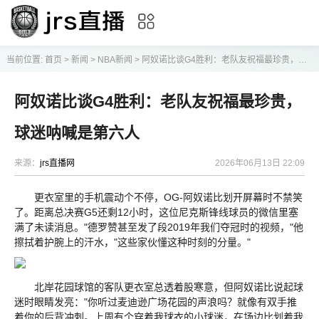
当前位置:
首页
>
新闻
>
NBA新闻
>
阿奴诺比谈G4胜利：老队友祝福最珍贵，球迷呐喊是第六人
阿奴诺比谈G4胜利：老队友祝福最珍贵，
球迷呐喊是第六人
来源：
jrs直播网
2026年06月13日 22:09
更衣室里的手机震动个不停，OG-阿奴诺比划开屏幕时不禁笑
了。距离总决赛G5还剩12小时，这位尼克斯锋线球员的微信里塞
满了未读消息。"德罗赞甚至发了段2019年我们夺冠时的视频，"他
擦拭着护腕上的汗水，"这些家伙懂这种时刻的分量。"
北岸花园球馆的客队更衣室总透着股寒意，但阿奴诺比说起球
迷时眼睛发亮："你听过麦迪逊广场花园的声浪吗？就像有双手推
着你的后背冲刺。上周有个穿着我球衣的小球迷，在场边比划着我