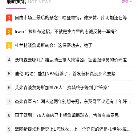
最新资讯
HOT NEWS
更多 +
1
自由市场上最后的悬念：哈登领衔，德罗赞、库明加还在等谁？
2
Irwin：拉科布这招，不就是拿库里的忠诚反将一军吗？
3
杜兰特谈詹姆斯转会：这保密功夫，绝了
4
沃特森去哪儿？雄鹿骑士抢人抢得凶，掘金跟球员的价码差得有点远
5
迪伦-哈珀：能打NBA就够了，首发替补真没那么要紧
6
艾弗森谈詹姆斯加盟76人：费城终于等到了“答案”
7
杰弗森直言：湖人这两年别想夺冠，东契奇至少还有十年好光景
8
国王驾到！76人商店已上架詹姆斯球衣，售价有点意思
9
篮网新援埃利斯穿上1号球衣，上一个穿它的还是扎伊尔·威廉姆斯