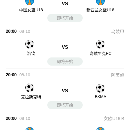
VS
中国女篮U18
新西兰女篮U18
即将开始
20:00
08-10
乌兹甲
VS
洛钦
奇兹里克FC
即将开始
20:00
08-10
阿美超
VS
BKMA
艾拉斯克特
即将开始
20:00
08-10
女欧U16 B