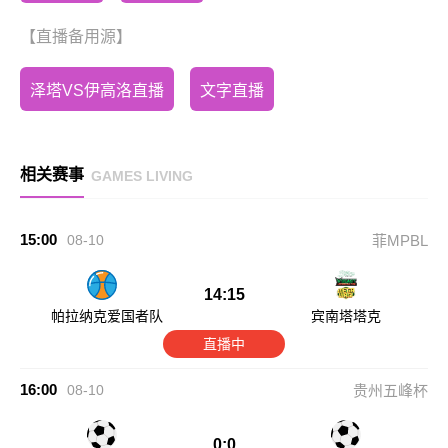
【直播备用源】
泽塔VS伊高洛直播
文字直播
相关赛事
GAMES LIVING
15:00
08-10
菲MPBL
14:15
帕拉纳克爱国者队
宾南塔塔克
直播中
16:00
08-10
贵州五峰杯
0:0