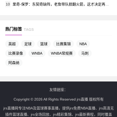
10
里奇-保罗：东契奇缺阵，老詹带队掀翻火箭，这才决定再打一年
热门标签
TAGS
英超
足球
篮球
比赛集锦
NBA
比赛录像
WNBA
WNBA常规赛
马刺
阿森纳
友情链接：
Copyright © 2026 All Rights Reserved jrs直播 版权所有
jrs直播网专注NBA及篮球赛事直播，提供jrs免费NBA直播、jrs高清无
插件篮球直播、jrs全场回放、jrs精彩集锦、jrs最新赛程，同时覆盖