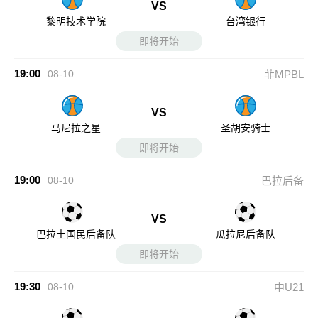
VS
黎明技术学院
台湾银行
即将开始
19:00
08-10
菲MPBL
VS
马尼拉之星
圣胡安骑士
即将开始
19:00
08-10
巴拉后备
VS
巴拉圭国民后备队
瓜拉尼后备队
即将开始
19:30
08-10
中U21