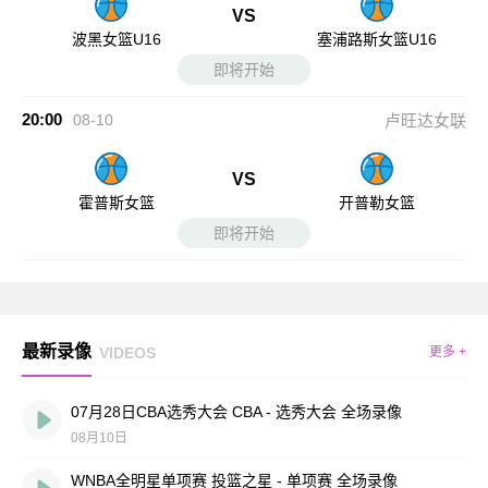
VS
波黑女篮U16
塞浦路斯女篮U16
即将开始
20:00
08-10
卢旺达女联
VS
霍普斯女篮
开普勒女篮
即将开始
最新录像
VIDEOS
更多 +
07月28日CBA选秀大会 CBA - 选秀大会 全场录像
08月10日
WNBA全明星单项赛 投篮之星 - 单项赛 全场录像