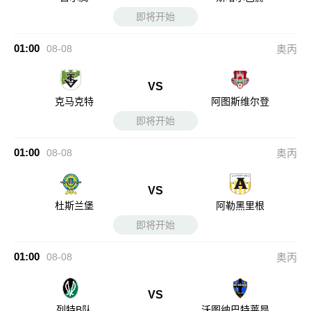
即将开始
01:00
08-08
奥丙
VS
克马克特
阿图斯维尔登
即将开始
01:00
08-08
奥丙
VS
杜斯兰堡
阿勒黑里根
即将开始
01:00
08-08
奥丙
VS
列特B队
沃图纳巴特莱昂费