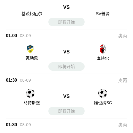
VS
基茨比厄尔
SV普贤
即将开始
01:00
08-09
奥丙
VS
瓦勒恩
库赫尔
即将开始
01:30
08-09
奥丙
VS
马特斯堡
维也纳SC
即将开始
01:30
08-09
奥丙