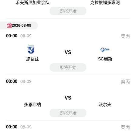
禾夫斯贝加业余队
克拉根福多瑙河
即将开始
2026-08-09
00:00
08-09
奥丙
VS
施瓦兹
SC瑞斯
即将开始
00:00
08-09
奥丙
VS
多恩比纳
沃尔夫
即将开始
00:00
08-09
奥丙