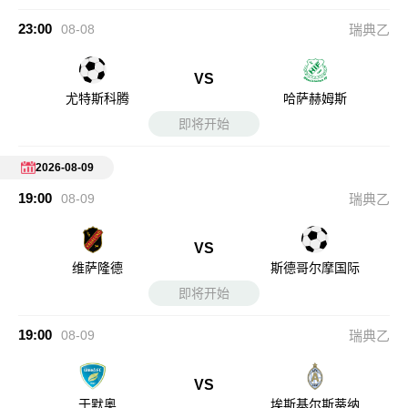
23:00
08-08
瑞典乙
VS
尤特斯科腾
哈萨赫姆斯
即将开始
2026-08-09
19:00
08-09
瑞典乙
VS
维萨隆德
斯德哥尔摩国际
即将开始
19:00
08-09
瑞典乙
VS
于默奥
埃斯基尔斯蒂纳