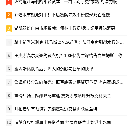
1
火箭追赶马刺的年轻资本：一群比对手更"成熟"的潜力股
2
乔治末节锁死对手！季后赛防守效率榜惊现死亡缠绕
3
湖凯双雄自由市场折戟：佩林卡昏招频出 绿军押错筹码
4
骑士新秀米利克·托马斯谈NBA首秀：从健身房到战术板的成长之路
5
里夫斯高尔夫邀约藏玄机？1.85亿先生深情告白詹姆斯：你永远是历史最佳
6
詹姆斯离队背后：湖人的沉默与巨星的抉择
7
詹姆斯转会动向曝光：冠军底蕴比薪资更重要 老东家或成潜在下家
8
重磅！骑士酝酿世纪重逢 詹姆斯或落叶归根克利夫兰
9
开拓者早有预谋？先谈霍勒迪交易再获莫兰特
10
追梦弃权引爆勇士薪资革命 詹眉库联手计划浮出水面