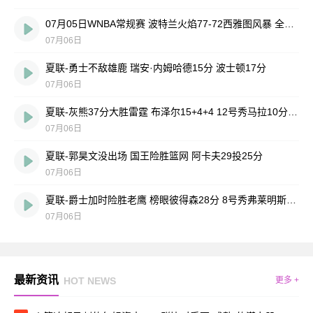
07月05日WNBA常规赛 波特兰火焰77-72西雅图风暴 全场集锦
07月06日
夏联-勇士不敌雄鹿 瑞安·内姆哈德15分 波士顿17分
07月06日
夏联-灰熊37分大胜雷霆 布泽尔15+4+4 12号秀马拉10分4助2帽
07月06日
夏联-郭昊文没出场 国王险胜篮网 阿卡夫29投25分
07月06日
夏联-爵士加时险胜老鹰 榜眼彼得森28分 8号秀弗莱明斯16中4
07月06日
最新资讯
HOT NEWS
更多 +