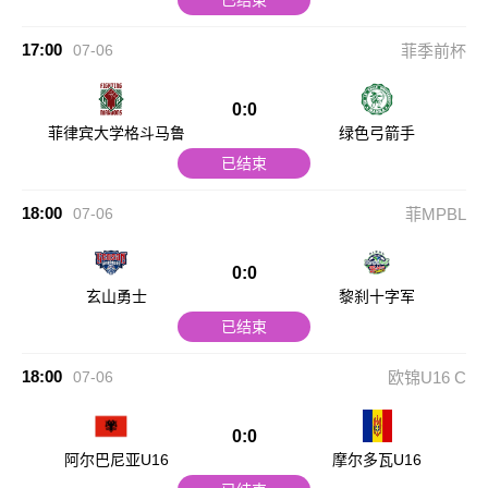
已结束
17:00
07-06
菲季前杯
0:0
菲律宾大学格斗马鲁
绿色弓箭手
已结束
18:00
07-06
菲MPBL
0:0
玄山勇士
黎刹十字军
已结束
18:00
07-06
欧锦U16 C
0:0
阿尔巴尼亚U16
摩尔多瓦U16