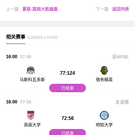
上一篇:
夏联-篮网大胜雄鹿 汉姆里奇斯15+7 波士顿14分
下一篇:
返回列表
相关赛事
GAMES LIVING
16:00
07-06
菲MPBL
77:124
马斯科瓦多斯
宿务精英
已结束
16:00
07-06
友谊赛
72:56
高丽大学
明知大学
已结束