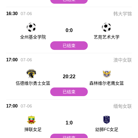
16:30
07-06
韩大学锦
0:0
全州基全学院
艺苑艺术大学
已结束
17:00
07-06
澳中女联
20:22
伍德维尔勇士女篮
森林维尔老鹰女篮
已结束
17:00
07-06
缅甸女联
1:0
掸联女足
幼狮FC女足