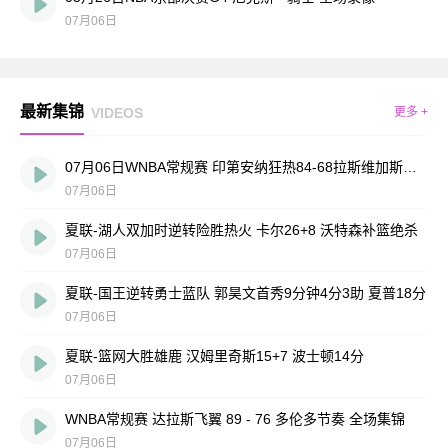
07月06日
最新集锦
VIDEOS
更多 +
07月06日WNBA常规赛 印第安纳狂热84-68拉斯维加斯王牌 全场集锦
07月06日
夏联-湖人双加时逆转险胜热火 卡尔26+8 沃特森补篮绝杀
07月06日
夏联-国王逆转勇士蓝队 郭昊文首秀9分钟4分3助 夏普18分
07月06日
夏联-篮网大胜雄鹿 汉姆里奇斯15+7 波士顿14分
07月06日
WNBA常规赛 达拉斯飞翼 89 - 76 多伦多节奏 全场集锦
07月06日