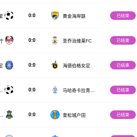
0:0
已结束
星
黄金海岸联
0:0
已结束
柠
圣乔治维莱FC
0:0
已结束
足
海德伯格女足
0:0
已结束
诺
马哈奇卡拉青年
队
0:0
已结束
伊
奎松城户田