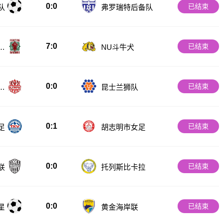
0:0
已结束
队
弗罗瑞特后备队
7:0
已结束
斗
NU斗牛犬
0:0
已结束
匹
昆士兰狮队
0:1
已结束
足
胡志明市女足
0:0
已结束
联
托列斯比卡拉
0:0
已结束
星
黄金海岸联