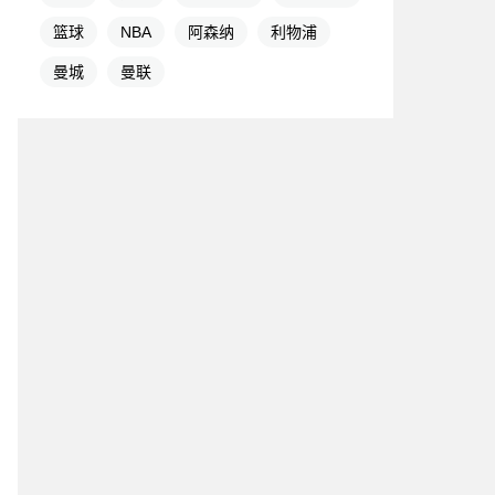
篮球
NBA
阿森纳
利物浦
曼城
曼联