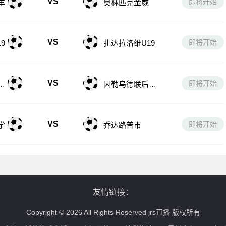
VS
即将开始
9
扎达拉洛维U19
VS
即将开始
学
因勒乌德联后备
队
VS
即将开始
学
乔达路普市
友情链接：
Copyright © 2026 All Rights Reserved jrs直播 版权所有
、jrs高清无插件篮球直播、jrs全场回放、jrs精彩集锦、jrs最新赛程