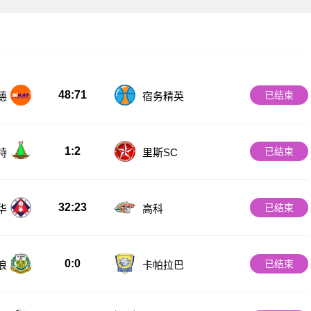
48:71
已结束
德
宿务精英
1:2
已结束
特
里斯SC
32:23
已结束
华
高科
0:0
已结束
浪
卡帕拉巴