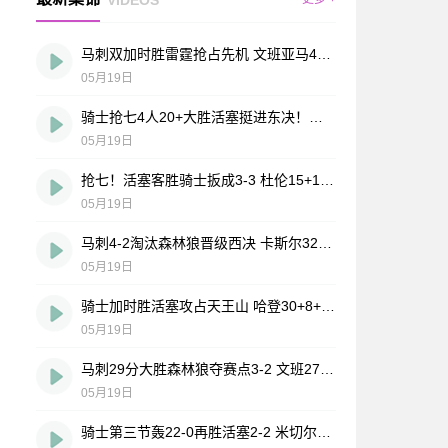
马刺双加时胜雷霆抢占先机 文班亚马41+24 哈珀24+11+6+7断
05月19日
骑士抢七4人20+大胜活塞挺进东决！米切尔26+5+7 梅里尔23分
05月19日
抢七！活塞客胜骑士扳成3-3 杜伦15+11 哈登23+7+4断+8失误
05月19日
马刺4-2淘汰森林狼晋级西决 卡斯尔32+11 文班19+6 华子24分
05月19日
骑士加时胜活塞攻占天王山 哈登30+8+6 坎宁安空砍39+7+9
05月19日
马刺29分大胜森林狼夺赛点3-2 文班27+17+5 凯尔登替补21分
05月19日
骑士第三节轰22-0再胜活塞2-2 米切尔下半场39分 哈登24+11