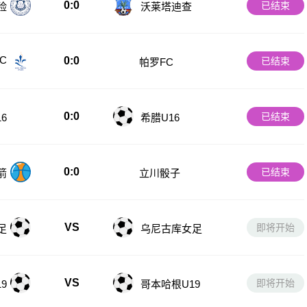
0:0
已结束
险
沃莱塔迪查
C
0:0
已结束
帕罗FC
0:0
已结束
6
希腊U16
0:0
已结束
箭
立川骰子
VS
即将开始
足
乌尼古库女足
VS
即将开始
9
哥本哈根U19