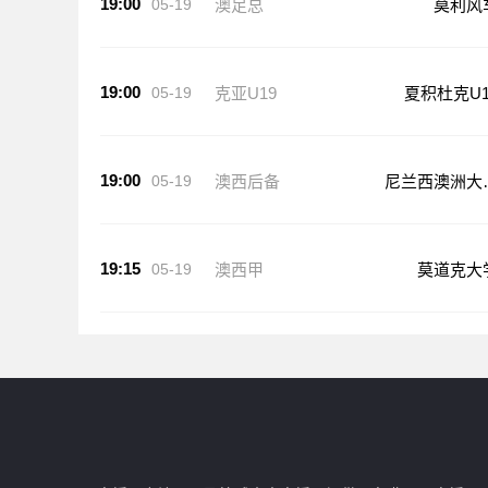
19:00
05-19
克亚U19
夏积杜克U1
19:00
05-19
澳西后备
尼兰西澳洲大
后备队
19:15
05-19
澳西甲
莫道克大
jrs直播网专注NBA及篮球赛事直播，提供jrs免费NBA直播