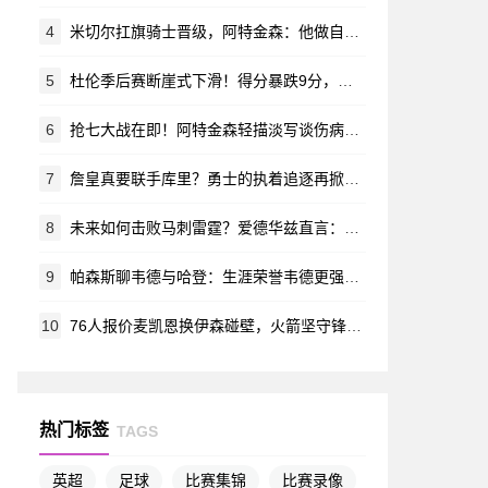
4
米切尔扛旗骑士晋级，阿特金森：他做自己就赢了
5
杜伦季后赛断崖式下滑！得分暴跌9分，命中率骤降12.7%
6
抢七大战在即！阿特金森轻描淡写谈伤病：全队状态稳定，梅里尔病情大有好转
7
詹皇真要联手库里？勇士的执着追逐再掀波澜
8
未来如何击败马刺雷霆？爱德华兹直言：这不是该问我的问题
9
帕森斯聊韦德与哈登：生涯荣誉韦德更强，进攻技术哈登占优
10
76人报价麦凯恩换伊森碰壁，火箭坚守锋线未来
热门标签
TAGS
英超
足球
比赛集锦
比赛录像