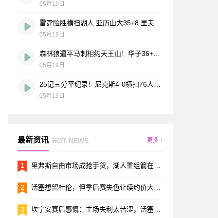
05月19日
雷霆险胜横扫湖人 亚历山大35+8 里夫斯27+7+6 詹姆斯24+12
05月19日
森林狼逼平马刺相约天王山！华子36+6&末节16分 文班恶犯驱逐
05月19日
25记三分平纪录！尼克斯4-0横扫76人进东决 麦克布莱德7三分
05月19日
最新资讯
HOT NEWS
更多 +
1
里弗斯自由市场成抢手货，湖人重组箭在弦上，东契奇或坐收渔利？
2
活塞想留杜伦，但季后赛失色让续约价大打折扣
3
坎宁安赛后感慨：主场失利太苦涩，活塞还得从失败里找答案