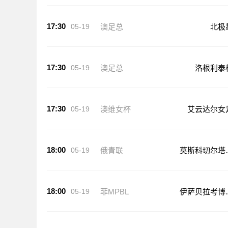
17:30
05-19
澳足总
北极
17:30
05-19
澳足总
洛根利泰
17:30
05-19
澳维女杯
艾云达尔女
18:00
05-19
俄青联
莫斯科切尔塔
沃青年队
18:00
05-19
菲MPBL
伊萨贝拉考博
斯