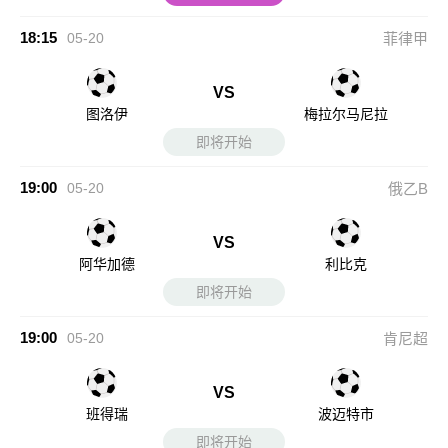
18:15
05-20
菲律甲
VS
图洛伊
梅拉尔马尼拉
即将开始
19:00
05-20
俄乙B
VS
阿华加德
利比克
即将开始
19:00
05-20
肯尼超
VS
班得瑞
波迈特市
即将开始