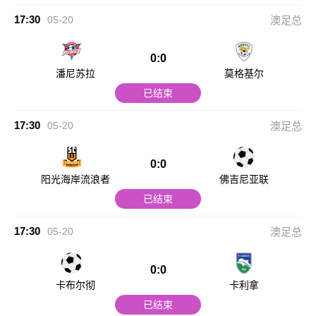
17:30
05-20
澳足总
0:0
潘尼苏拉
莫格基尔
已结束
17:30
05-20
澳足总
0:0
阳光海岸流浪者
佛吉尼亚联
已结束
17:30
05-20
澳足总
0:0
卡布尔彻
卡利拿
已结束