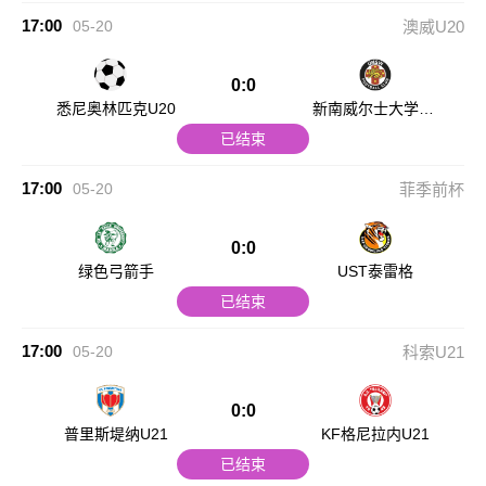
17:00
05-20
澳威U20
0:0
悉尼奥林匹克U20
新南威尔士大学U2
0
已结束
17:00
05-20
菲季前杯
0:0
绿色弓箭手
UST泰雷格
已结束
17:00
05-20
科索U21
0:0
普里斯堤纳U21
KF格尼拉内U21
已结束