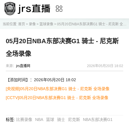
当前位置:
首页
>
录像
>
篮球录像
>
05月20日NBA东部决赛G1 骑士 - 尼克斯 全场录像
05月20日NBA东部决赛G1 骑士 - 尼克斯
全场录像
来源：
jrs直播网
2026年05月20日 18:02
【添加时间】：2026年05月20日 18:02
[央视频]05月20日NBA东部决赛G1 骑士 - 尼克斯 全场录像
[CCTV]05月20日NBA东部决赛G1 骑士 - 尼克斯 全场录像
标签
:
比赛录像
NBA
篮球
骑士
尼克斯
NBA东部决赛G1