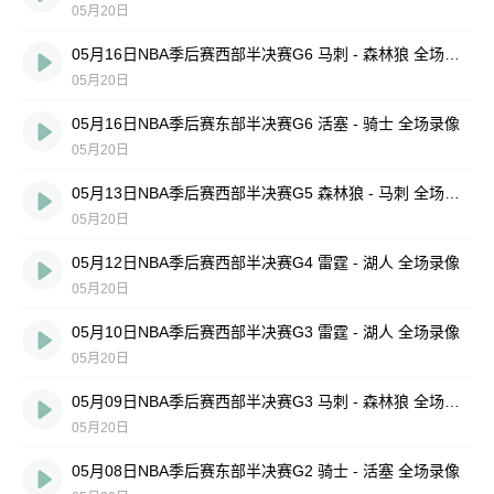
05月20日
05月16日NBA季后赛西部半决赛G6 马刺 - 森林狼 全场录像
05月20日
05月16日NBA季后赛东部半决赛G6 活塞 - 骑士 全场录像
05月20日
05月13日NBA季后赛西部半决赛G5 森林狼 - 马刺 全场录像
05月20日
05月12日NBA季后赛西部半决赛G4 雷霆 - 湖人 全场录像
05月20日
05月10日NBA季后赛西部半决赛G3 雷霆 - 湖人 全场录像
05月20日
05月09日NBA季后赛西部半决赛G3 马刺 - 森林狼 全场录像
05月20日
05月08日NBA季后赛东部半决赛G2 骑士 - 活塞 全场录像