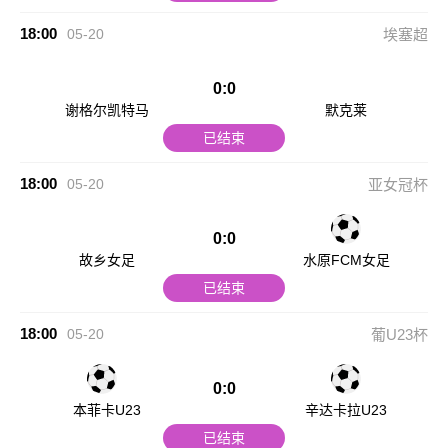
18:00
05-20
埃塞超
0:0
谢格尔凯特马
默克莱
已结束
18:00
05-20
亚女冠杯
0:0
故乡女足
水原FCM女足
已结束
18:00
05-20
葡U23杯
0:0
本菲卡U23
辛达卡拉U23
已结束