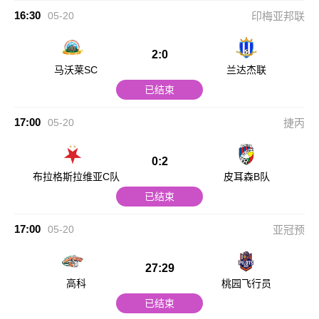
16:30
05-20
印梅亚邦联
2:0
马沃莱SC
兰达杰联
已结束
17:00
05-20
捷丙
0:2
布拉格斯拉维亚C队
皮耳森B队
已结束
17:00
05-20
亚冠预
27:29
高科
桃园飞行员
已结束