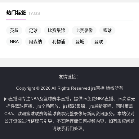
热门标签
TAGS
英超
足球
比赛集锦
比赛录像
篮球
NBA
阿森纳
利物浦
曼城
曼联
友情链接：
Copyright © 2026 All Rights Reserved jrs直播 版权所有
jrs直播网专注NBA及篮球赛事直播，提供jrs免费NBA直播、jrs高清无
插件篮球直播、jrs全场回放、jrs精彩集锦、jrs最新赛程，同时覆盖
CBA、欧洲篮球联赛等篮球赛事完整录像与新闻资讯服务。本站仅对
公开资源进行整理与引导，不实际存储任何视频内容，如有版权问题
请联系我们处理。