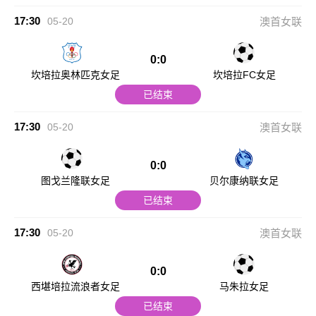
17:30
05-20
澳首女联
0:0
坎培拉奥林匹克女足
坎培拉FC女足
已结束
17:30
05-20
澳首女联
0:0
图戈兰隆联女足
贝尔康纳联女足
已结束
17:30
05-20
澳首女联
0:0
西堪培拉流浪者女足
马朱拉女足
已结束