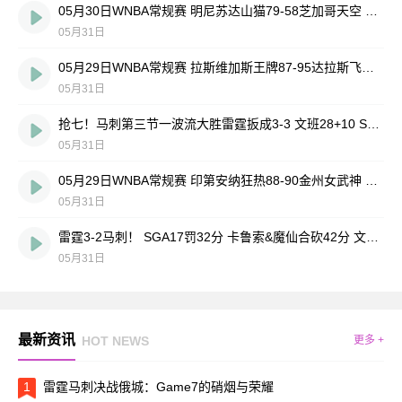
05月30日WNBA常规赛 明尼苏达山猫79-58芝加哥天空 全场集锦
05月31日
05月29日WNBA常规赛 拉斯维加斯王牌87-95达拉斯飞翼 全场集锦
05月31日
抢七！马刺第三节一波流大胜雷霆扳成3-3 文班28+10 SGA18中6
05月31日
05月29日WNBA常规赛 印第安纳狂热88-90金州女武神 全场集锦
05月31日
雷霆3-2马刺！ SGA17罚32分 卡鲁索&魔仙合砍42分 文班15中4
05月31日
最新资讯
HOT NEWS
更多 +
1
雷霆马刺决战俄城：Game7的硝烟与荣耀