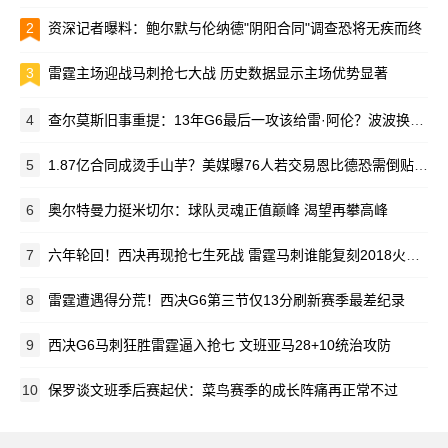
2
资深记者曝料：鲍尔默与伦纳德"阴阳合同"调查恐将无疾而终
3
雷霆主场迎战马刺抢七大战 历史数据显示主场优势显著
4
查尔莫斯旧事重提：13年G6最后一攻该给雷·阿伦？波波换下邓肯成就经典
5
1.87亿合同成烫手山芋？美媒曝76人若交易恩比德恐需倒贴选秀权
6
奥尔特曼力挺米切尔：球队灵魂正值巅峰 渴望再攀高峰
7
六年轮回！西决再现抢七生死战 雷霆马刺谁能复刻2018火勇经典？
8
雷霆遭遇得分荒！西决G6第三节仅13分刷新赛季最差纪录
9
西决G6马刺狂胜雷霆逼入抢七 文班亚马28+10统治攻防
10
保罗谈文班季后赛起伏：菜鸟赛季的成长阵痛再正常不过