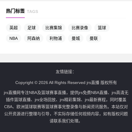
热门标签
TAGS
英超
足球
比赛集锦
比赛录像
篮球
NBA
阿森纳
利物浦
曼城
曼联
友情链接：
Copyright © 2026 All Rights Reserved jrs直播 版权所有
jrs直播网专注NBA及篮球赛事直播，提供jrs免费NBA直播、jrs高清无
插件篮球直播、jrs全场回放、jrs精彩集锦、jrs最新赛程，同时覆盖
CBA、欧洲篮球联赛等篮球赛事完整录像与新闻资讯服务。本站仅对
公开资源进行整理与引导，不实际存储任何视频内容，如有版权问题
请联系我们处理。