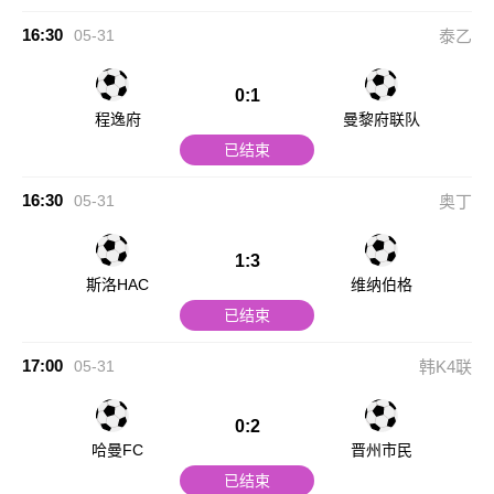
16:30
05-31
泰乙
0:1
程逸府
曼黎府联队
已结束
16:30
05-31
奥丁
1:3
斯洛HAC
维纳伯格
已结束
17:00
05-31
韩K4联
0:2
哈曼FC
晋州市民
已结束