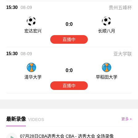
15:30
08-09
贵州五峰杯
0:0
宏达宏兴
长顺八月
直播中
15:30
08-09
亚大学联
0:0
清华大学
早稻田大学
直播中
最新录像
VIDEOS
更多 +
07月28日CBA选秀大会 CBA - 选秀大会 全场录像