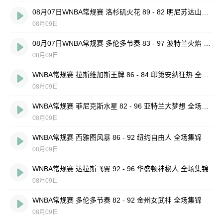
08月07日WNBA常规赛 洛杉矶火花 89 - 82 明尼苏达山猫 全场集锦
08月09日
08月07日WNBA常规赛 多伦多节奏 83 - 97 波特兰火焰 集锦
08月09日
WNBA常规赛 拉斯维加斯王牌 86 - 84 印第安纳狂热 全场集锦
08月09日
WNBA常规赛 菲尼克斯水星 82 - 96 亚特兰大梦想 全场集锦
08月09日
WNBA常规赛 西雅图风暴 86 - 92 纽约自由人 全场集锦
08月09日
WNBA常规赛 达拉斯飞翼 92 - 96 华盛顿神秘人 全场集锦
08月09日
WNBA常规赛 多伦多节奏 82 - 92 金州女武神 全场集锦
08月09日