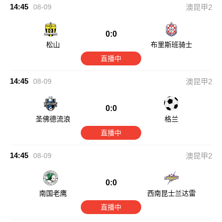
14:45
08-09
澳昆甲2
0:0
松山
布里斯班骑士
直播中
14:45
08-09
澳昆甲2
0:0
圣佛德流浪
格兰
直播中
14:45
08-09
澳昆甲2
0:0
南国老鹰
西南昆士兰达雷
直播中