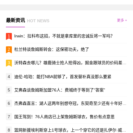
最新资讯
HOT NEWS
更多 +
1
Irwin：拉科布这招，不就是拿库里的忠诚反将一军吗？
2
杜兰特谈詹姆斯转会：这保密功夫，绝了
3
沃特森去哪儿？雄鹿骑士抢人抢得凶，掘金跟球员的价码差得有点远
4
迪伦-哈珀：能打NBA就够了，首发替补真没那么要紧
5
艾弗森谈詹姆斯加盟76人：费城终于等到了“答案”
6
杰弗森直言：湖人这两年别想夺冠，东契奇至少还有十年好光景
7
国王驾到！76人商店已上架詹姆斯球衣，售价有点意思
8
篮网新援埃利斯穿上1号球衣，上一个穿它的还是扎伊尔·威廉姆斯