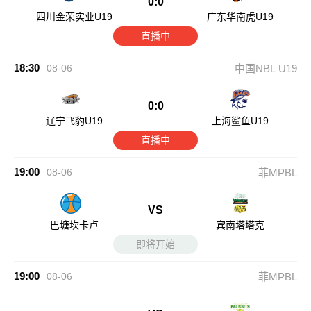
0:0
四川金荣实业U19
广东华南虎U19
直播中
18:30
08-06
中国NBL U19
0:0
辽宁飞豹U19
上海鲨鱼U19
直播中
19:00
08-06
菲MPBL
VS
巴塘坎卡卢
宾南塔塔克
即将开始
19:00
08-06
菲MPBL