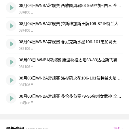
08月04日WNBA常规赛 西雅图风暴83-95纽约自由人 全场集锦
08月06日
08月04日WNBA常规赛 拉斯维加斯王牌109-87亚特兰大梦想 全场集锦
08月06日
08月04日WNBA常规赛 菲尼克斯水星106-101芝加哥天空 全场集锦
08月06日
08月03日 WNBA常规赛 康涅狄格太阳63-83达拉斯飞翼 全场集锦
08月06日
08月03日WNBA常规赛 洛杉矶火花106-101波特兰火焰 全场集锦
08月06日
08月03日WNBA常规赛 多伦多节奏79-96金州女武神 全场集锦
08月06日