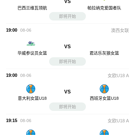
VS
巴西兰维瓦领航
帕拉纳克爱国者队
即将开始
19:00
08-06
澳西女联
VS
华威参议员女篮
君达乐灰狼女篮
即将开始
19:00
08-06
女欧U18 A
VS
意大利女篮U18
西班牙女篮U18
即将开始
19:15
08-06
女欧U18 A