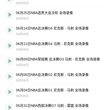
08月06日
06月25日NBA选秀大会次轮 全场录像
08月06日
06月14日NBA总决赛G5 尼克斯 - 马刺 全场录像
08月06日
06月11日NBA总决赛G4 马刺 - 尼克斯 全场录像
08月06日
06月09日NBA常规赛 总决赛G3 马刺 - 尼克斯 全场录像
08月06日
06月06日NBA总决赛G2 尼克斯 - 马刺 全场录像
08月06日
06月04日NBA总决赛G1 尼克斯 - 马刺 全场录像
08月06日
05月31日NBA西部决赛G7 马刺 - 雷霆 全场录像