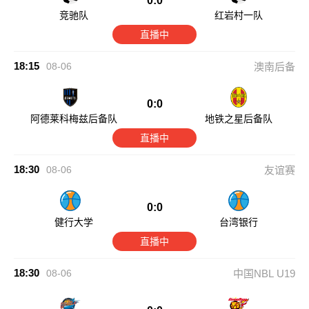
0:0
竞驰队
红岩村一队
直播中
18:15
08-06
澳南后备
0:0
阿德莱科梅兹后备队
地铁之星后备队
直播中
18:30
08-06
友谊赛
0:0
健行大学
台湾银行
直播中
18:30
08-06
中国NBL U19