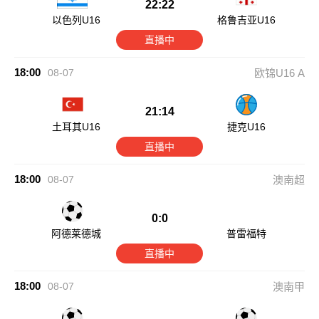
22:22
以色列U16
格鲁吉亚U16
直播中
18:00
08-07
欧锦U16 A
21:14
土耳其U16
捷克U16
直播中
18:00
08-07
澳南超
0:0
阿德莱德城
普雷福特
直播中
18:00
08-07
澳南甲