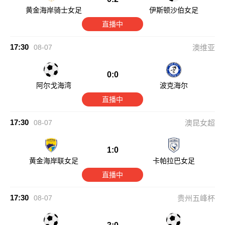
黄金海岸骑士女足
伊斯顿沙伯女足
直播中
17:30
08-07
澳维亚
0:0
阿尔戈海湾
波克海尔
直播中
17:30
08-07
澳昆女超
1:0
黄金海岸联女足
卡帕拉巴女足
直播中
17:30
08-07
贵州五峰杯