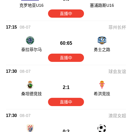
克罗地亚U16
塞浦路斯U16
直播中
17:15
08-07
菲州长杯
60:65
泰拉菲尔马
勇士之路
直播中
17:30
08-07
球会友谊
2:1
桑坦德竞技
希洪竞技
直播中
17:30
08-07
澳昆女超
0:2