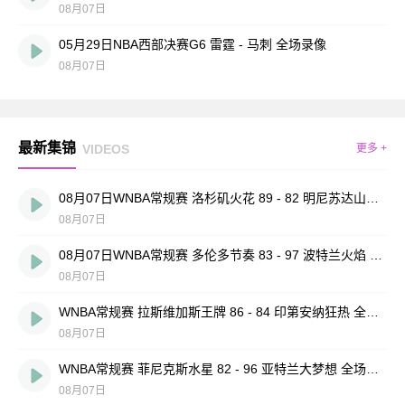
08月07日
05月29日NBA西部决赛G6 雷霆 - 马刺 全场录像
08月07日
最新集锦
VIDEOS
更多 +
08月07日WNBA常规赛 洛杉矶火花 89 - 82 明尼苏达山猫 全场集锦
08月07日
08月07日WNBA常规赛 多伦多节奏 83 - 97 波特兰火焰 集锦
08月07日
WNBA常规赛 拉斯维加斯王牌 86 - 84 印第安纳狂热 全场集锦
08月07日
WNBA常规赛 菲尼克斯水星 82 - 96 亚特兰大梦想 全场集锦
08月07日