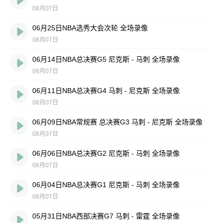
08月07日
06月25日NBA选秀大会次轮 全场录像
08月07日
06月14日NBA总决赛G5 尼克斯 - 马刺 全场录像
08月07日
06月11日NBA总决赛G4 马刺 - 尼克斯 全场录像
08月07日
06月09日NBA常规赛 总决赛G3 马刺 - 尼克斯 全场录像
08月07日
06月06日NBA总决赛G2 尼克斯 - 马刺 全场录像
08月07日
06月04日NBA总决赛G1 尼克斯 - 马刺 全场录像
08月07日
05月31日NBA西部决赛G7 马刺 - 雷霆 全场录像