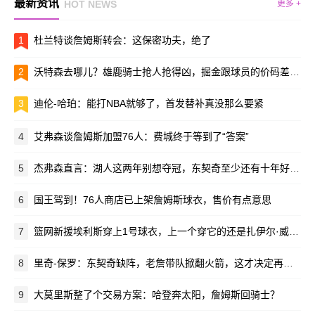
最新资讯
HOT NEWS
更多 +
1
杜兰特谈詹姆斯转会：这保密功夫，绝了
2
沃特森去哪儿？雄鹿骑士抢人抢得凶，掘金跟球员的价码差得有点远
3
迪伦-哈珀：能打NBA就够了，首发替补真没那么要紧
4
艾弗森谈詹姆斯加盟76人：费城终于等到了“答案”
5
杰弗森直言：湖人这两年别想夺冠，东契奇至少还有十年好光景
6
国王驾到！76人商店已上架詹姆斯球衣，售价有点意思
7
篮网新援埃利斯穿上1号球衣，上一个穿它的还是扎伊尔·威廉姆斯
8
里奇-保罗：东契奇缺阵，老詹带队掀翻火箭，这才决定再打一年
9
大莫里斯整了个交易方案：哈登奔太阳，詹姆斯回骑士？