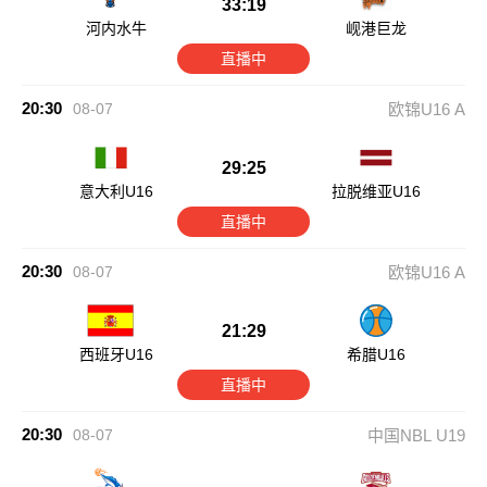
33:19
河内水牛
岘港巨龙
直播中
20:30
08-07
欧锦U16 A
29:25
意大利U16
拉脱维亚U16
直播中
20:30
08-07
欧锦U16 A
21:29
西班牙U16
希腊U16
直播中
20:30
08-07
中国NBL U19