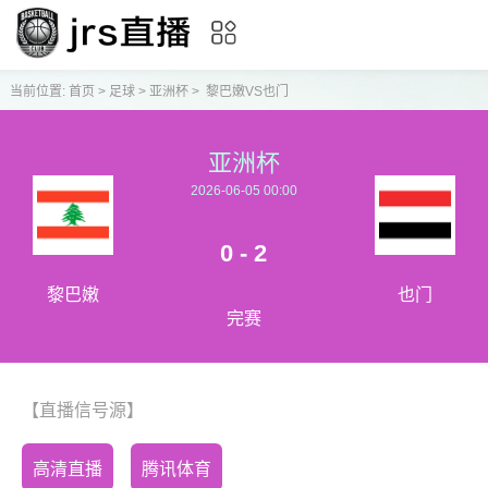
当前位置:
首页
>
足球
>
亚洲杯
>
黎巴嫩VS也门
亚洲杯
2026-06-05 00:00
0 - 2
黎巴嫩
也门
完赛
【直播信号源】
高清直播
腾讯体育