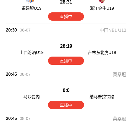
28:31
福建鲟U19
浙江金牛U19
直播中
20:30
08-07
中国NBL U19
28:19
山西汾酒U19
吉林东北虎U19
直播中
20:45
08-07
莫桑冠
0:0
马沙昆内
纳马普拉铁路
直播中
20:45
08-07
莫桑冠