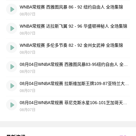
WNBA常规赛 西雅图风暴 86 - 92 纽约自由人 全场集锦
08月07日
WNBA常规赛 达拉斯飞翼 92 - 96 华盛顿神秘人 全场集锦
08月07日
WNBA常规赛 多伦多节奏 82 - 92 金州女武神 全场集锦
08月07日
08月04日WNBA常规赛 西雅图风暴83-95纽约自由人 全场集锦
08月07日
08月04日WNBA常规赛 拉斯维加斯王牌109-87亚特兰大梦想 全场集锦
08月07日
08月04日WNBA常规赛 菲尼克斯水星106-101芝加哥天空 全场集锦
08月07日