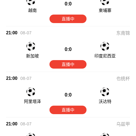
0:0
越南
柬埔寨
直播中
21:00
08-07
东南锦
0:0
新加坡
印度尼西亚
直播中
21:00
08-07
也统杯
0:0
阿里塔泽
沃达特
直播中
21:00
08-07
乌兹甲