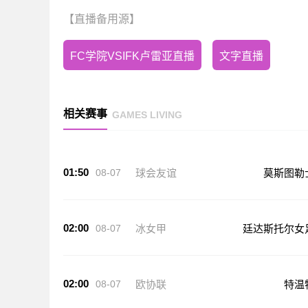
【直播备用源】
FC学院VSIFK卢雷亚直播
文字直播
相关赛事
GAMES LIVING
01:50
08-07
球会友谊
莫斯图勒
02:00
08-07
冰女甲
廷达斯托尔女
02:00
08-07
欧协联
特温