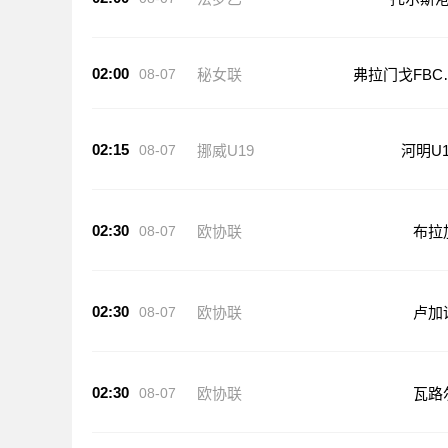
02:00
08-07
秘女联
弗拉门戈FBC
足
02:15
08-07
挪威U19
河明U1
02:30
08-07
欧协联
布拉
02:30
08-07
欧协联
卢加
02:30
08-07
欧协联
瓦路