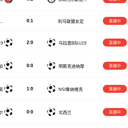
队
0:1
直播中
女
利马联盟女足
2:0
直播中
9
乌拉恩B队U19
0:0
直播中
加
明斯克迪纳摩
1:0
直播中
诺
NSI鲁纳维克
0:0
直播中
尔
北西兰