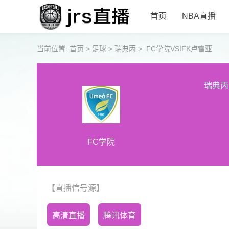
首页
NBA直播
当前位置:
首页
>
足球
>
瑞典丙
>
FC学院VSIFK卢雷亚
瑞典丙
FC学院
【直播信号源】
高清直播
腾讯体育