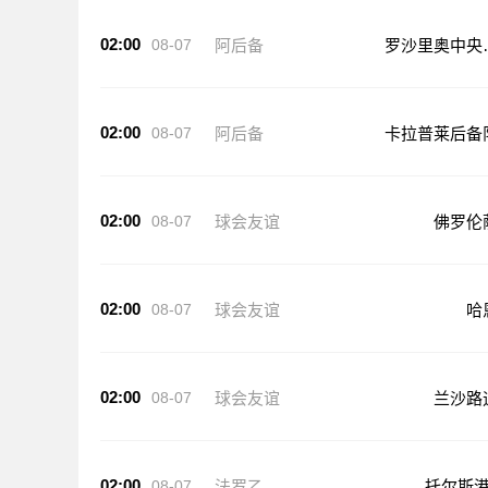
02:00
08-07
阿后备
罗沙里奥中央
备队
02:00
08-07
阿后备
卡拉普莱后备
02:00
08-07
球会友谊
佛罗伦
02:00
08-07
球会友谊
哈
02:00
08-07
球会友谊
兰沙路
02:00
08-07
法罗乙
托尔斯港I