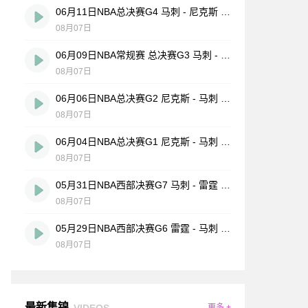
06月11日NBA总决赛G4 马刺 - 尼克斯 全场录像
08月07日
06月09日NBA常规赛 总决赛G3 马刺 - 尼克斯 全场录像
08月07日
06月06日NBA总决赛G2 尼克斯 - 马刺 全场录像
08月07日
06月04日NBA总决赛G1 尼克斯 - 马刺 全场录像
08月07日
05月31日NBA西部决赛G7 马刺 - 雷霆 全场录像
08月07日
05月29日NBA西部决赛G6 雷霆 - 马刺 全场录像
08月07日
最新集锦
VIDEOS
更多 +