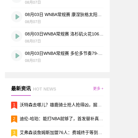
08月07日
08月03日 WNBA常规赛 康涅狄格太阳63-83达拉斯飞翼 全场集锦
08月07日
08月03日WNBA常规赛 洛杉矶火花106-101波特兰火焰 全场集锦
08月07日
08月03日WNBA常规赛 多伦多节奏79-96金州女武神 全场集锦
08月07日
最新资讯
HOT NEWS
更多 +
1
沃特森去哪儿？雄鹿骑士抢人抢得凶，掘金跟球员的价码差得有点远
2
迪伦-哈珀：能打NBA就够了，首发替补真没那么要紧
3
艾弗森谈詹姆斯加盟76人：费城终于等到了“答案”