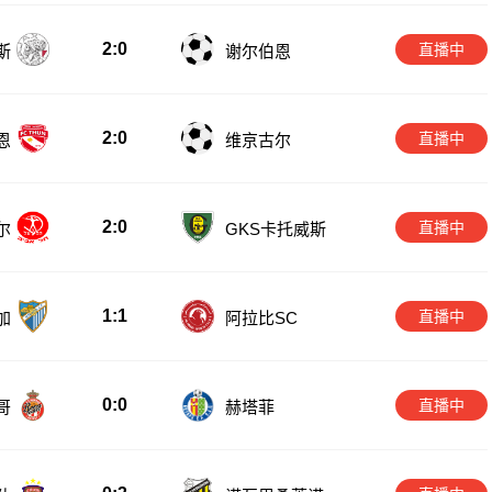
2:0
直播中
斯
谢尔伯恩
2:0
直播中
恩
维京古尔
2:0
直播中
尔
GKS卡托威斯
1:1
直播中
加
阿拉比SC
0:0
直播中
哥
赫塔菲