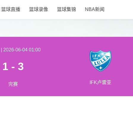
篮球直播
篮球录像
篮球集锦
NBA新闻
|
2026-06-04 01:00
1 - 3
IFK卢雷亚
完赛