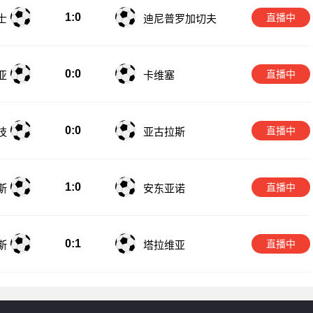
1:0
直播中
士
迪尼普罗加切夫
0:0
直播中
亚
卡维塞
0:0
直播中
技
亚古拉斯
1:0
直播中
斯
安东亚诺
0:1
直播中
斯
塔拉维亚
友情链接：