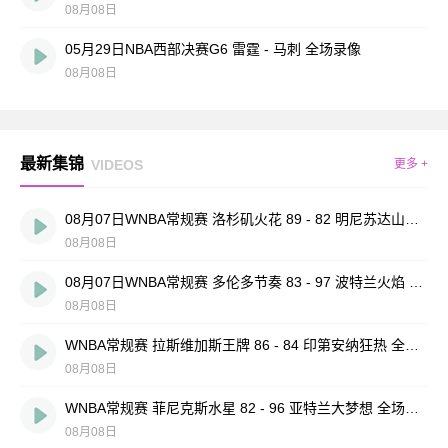
08月08日
05月29日NBA西部决赛G6 雷霆 - 马刺 全场录像
08月08日
最新集锦
VIDEOS
更多 +
08月07日WNBA常规赛 洛杉矶火花 89 - 82 明尼苏达山猫 全场集锦
08月08日
08月07日WNBA常规赛 多伦多节奏 83 - 97 波特兰火焰 集锦
08月08日
WNBA常规赛 拉斯维加斯王牌 86 - 84 印第安纳狂热 全场集锦
08月08日
WNBA常规赛 菲尼克斯水星 82 - 96 亚特兰大梦想 全场集锦
08月08日