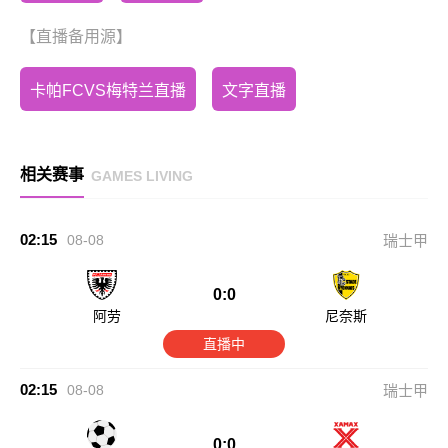
【直播备用源】
卡帕FCVS梅特兰直播
文字直播
相关赛事
GAMES LIVING
02:15
08-08
瑞士甲
0:0
阿劳
尼奈斯
直播中
02:15
08-08
瑞士甲
0:0