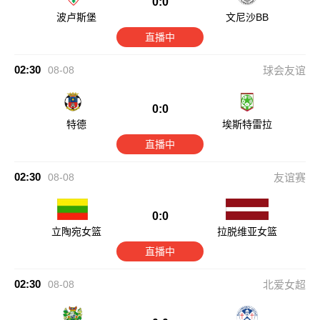
0:0
波卢斯堡
文尼沙BB
直播中
02:30
08-08
球会友谊
0:0
特德
埃斯特雷拉
直播中
02:30
08-08
友谊赛
0:0
立陶宛女篮
拉脱维亚女篮
直播中
02:30
08-08
北爱女超