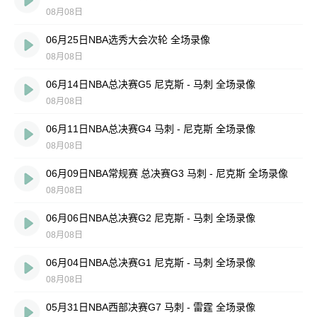
08月08日
06月25日NBA选秀大会次轮 全场录像
08月08日
06月14日NBA总决赛G5 尼克斯 - 马刺 全场录像
08月08日
06月11日NBA总决赛G4 马刺 - 尼克斯 全场录像
08月08日
06月09日NBA常规赛 总决赛G3 马刺 - 尼克斯 全场录像
08月08日
06月06日NBA总决赛G2 尼克斯 - 马刺 全场录像
08月08日
06月04日NBA总决赛G1 尼克斯 - 马刺 全场录像
08月08日
05月31日NBA西部决赛G7 马刺 - 雷霆 全场录像