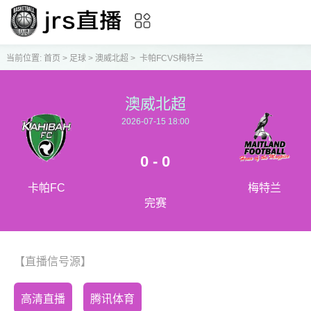
当前位置:
首页
>
足球
>
澳威北超
>
卡帕FCVS梅特兰
澳威北超
2026-07-15 18:00
0 - 0
卡帕FC
梅特兰
完赛
【直播信号源】
高清直播
腾讯体育