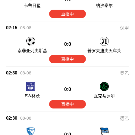
卡鲁日星
纳沙泰尔
直播中
02:15
08-08
保甲
0:0
索非亚列夫斯基
普罗夫迪夫火车头
直播中
02:30
08-08
奥乙
0:0
BW林茨
瓦克蒂罗尔
直播中
02:30
08-08
德乙
0:0