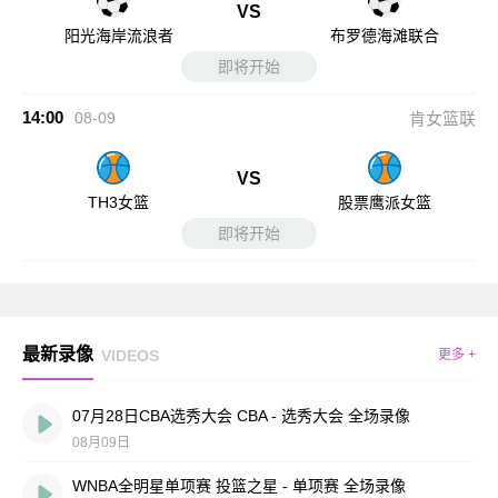
VS
阳光海岸流浪者
布罗德海滩联合
即将开始
14:00
08-09
肯女篮联
VS
TH3女篮
股票鹰派女篮
即将开始
最新录像
VIDEOS
更多 +
07月28日CBA选秀大会 CBA - 选秀大会 全场录像
08月09日
WNBA全明星单项赛 投篮之星 - 单项赛 全场录像