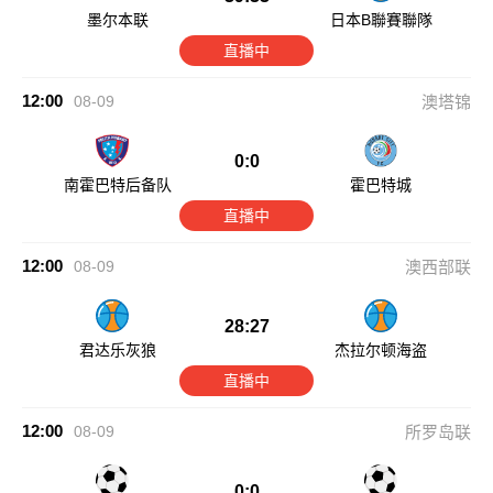
墨尔本联
日本B聯賽聯隊
直播中
12:00
08-09
澳塔锦
0:0
南霍巴特后备队
霍巴特城
直播中
12:00
08-09
澳西部联
28:27
君达乐灰狼
杰拉尔顿海盗
直播中
12:00
08-09
所罗岛联
0:0