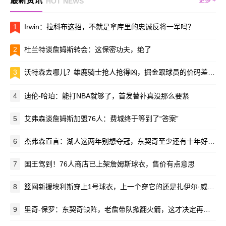
最新资讯
HOT NEWS
更多 +
1
Irwin：拉科布这招，不就是拿库里的忠诚反将一军吗？
2
杜兰特谈詹姆斯转会：这保密功夫，绝了
3
沃特森去哪儿？雄鹿骑士抢人抢得凶，掘金跟球员的价码差得有点远
4
迪伦-哈珀：能打NBA就够了，首发替补真没那么要紧
5
艾弗森谈詹姆斯加盟76人：费城终于等到了“答案”
6
杰弗森直言：湖人这两年别想夺冠，东契奇至少还有十年好光景
7
国王驾到！76人商店已上架詹姆斯球衣，售价有点意思
8
篮网新援埃利斯穿上1号球衣，上一个穿它的还是扎伊尔·威廉姆斯
9
里奇-保罗：东契奇缺阵，老詹带队掀翻火箭，这才决定再打一年