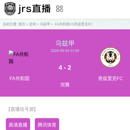
当前位置:
首页
>
足球
>
乌兹甲
>
FA共和国VS奇兹里克FC
乌兹甲
2026-06-04 21:00
4 - 2
FA共和国
奇兹里克FC
完赛
【直播信号源】
高清直播
腾讯体育