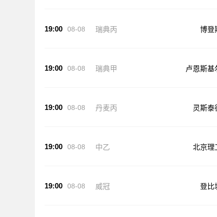
19:00
08-08
瑞典丙
博登
19:00
08-08
瑞典甲
卢恩斯基
19:00
08-08
丹麦丙
灵斯泰
19:00
08-08
中乙
北京理
19:00
08-08
威冠
登比