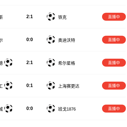
2:1
直播中
斯
铁克
0:0
直播中
尔
奥迪沃特
2:1
直播中
德
希尔星格
0:1
直播中
工
上海赛更达
0:0
直播中
城
班戈1876