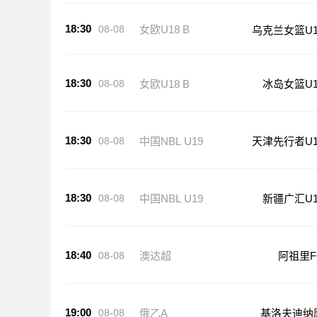
18:30
08-08
女欧U18 B
乌克兰女篮U1
18:30
08-08
女欧U18 B
冰岛女篮U1
18:30
08-08
中国NBL U19
天津先行者U1
18:30
08-08
中国NBL U19
新疆广汇U1
18:40
08-08
澳达超
阿祖里F
19:00
08-08
俄乙A
基洛夫迪纳