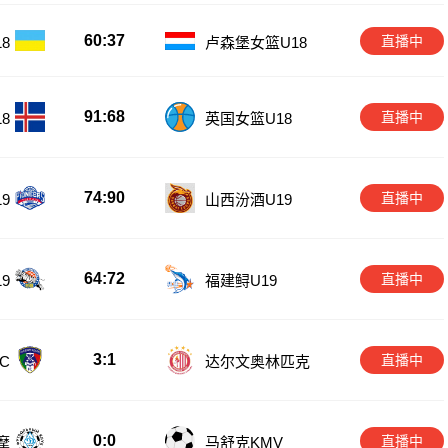
60:37
直播中
8
卢森堡女篮U18
91:68
直播中
8
英国女篮U18
74:90
直播中
9
山西汾酒U19
64:72
直播中
9
福建鲟U19
3:1
直播中
C
达尔文奥林匹克
0:0
直播中
摩
马舒克KMV