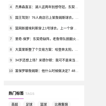
4
杰弗森直言：湖人这两年别想夺冠，东契奇至少还有十年好光景
5
国王驾到！76人商店已上架詹姆斯球衣，售价有点意思
6
篮网新援埃利斯穿上1号球衣，上一个穿它的还是扎伊尔·威廉姆斯
7
里奇-保罗：东契奇缺阵，老詹带队掀翻火箭，这才决定再打一年
8
大莫里斯整了个交易方案：哈登奔太阳，詹姆斯回骑士？
9
34岁还想上场？米德尔顿：我可不是来当教练的
10
富保罗聊詹姆斯：他什么时候做决定？48秒？48分钟？谁也说不准
热门标签
TAGS
英超
足球
篮球
比赛集锦