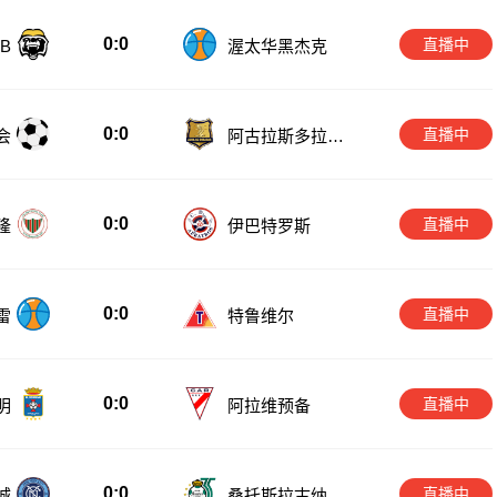
0:0
直播中
B
渥太华黑杰克
0:0
直播中
会
阿古拉斯多拉达
斯
0:0
直播中
隆
伊巴特罗斯
0:0
直播中
雷
特鲁维尔
0:0
直播中
明
阿拉维预备
0:0
直播中
城
桑托斯拉古纳