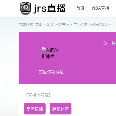
首页
NBA直播
当前位置:
首页
>
足球
>
瑞典杯
>
东厄尔斯博达VS派提亚
瑞典杯
东厄尔斯博达
【直播信号源】
高清直播
腾讯体育