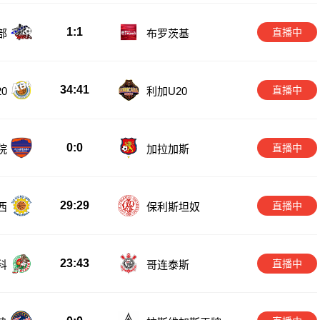
1:1
直播中
部
布罗茨基
34:41
直播中
0
利加U20
0:0
直播中
院
加拉加斯
29:29
直播中
西
保利斯坦奴
23:43
直播中
科
哥连泰斯