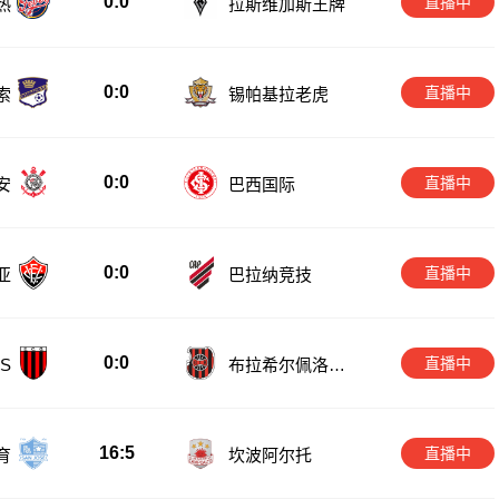
0:0
直播中
热
拉斯维加斯王牌
0:0
直播中
索
锡帕基拉老虎
0:0
直播中
安
巴西国际
0:0
直播中
亚
巴拉纳竞技
0:0
直播中
S
布拉希尔佩洛塔
斯
16:5
直播中
育
坎波阿尔托