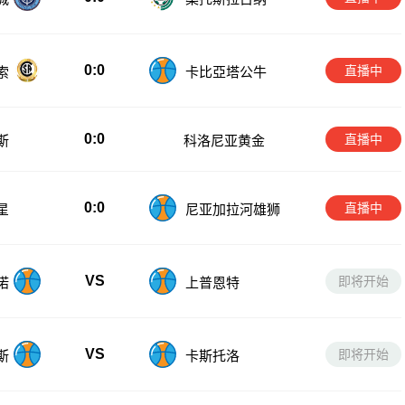
0:0
直播中
索
卡比亞塔公牛
0:0
直播中
斯
科洛尼亚黄金
0:0
直播中
星
尼亚加拉河雄狮
VS
即将开始
诺
上普恩特
VS
即将开始
斯
卡斯托洛