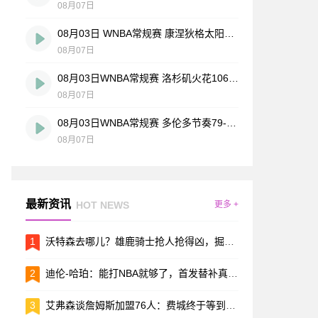
08月07日
08月03日 WNBA常规赛 康涅狄格太阳63-83达拉斯飞翼 全场集锦
08月07日
08月03日WNBA常规赛 洛杉矶火花106-101波特兰火焰 全场集锦
08月07日
08月03日WNBA常规赛 多伦多节奏79-96金州女武神 全场集锦
08月07日
最新资讯
HOT NEWS
更多 +
1
沃特森去哪儿？雄鹿骑士抢人抢得凶，掘金跟球员的价码差得有点远
2
迪伦-哈珀：能打NBA就够了，首发替补真没那么要紧
3
艾弗森谈詹姆斯加盟76人：费城终于等到了“答案”