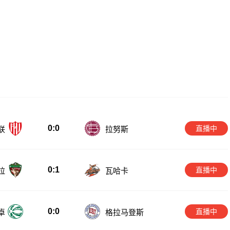
0:0
直播中
联
拉努斯
0:1
直播中
拉
瓦哈卡
0:0
直播中
卓
格拉马登斯