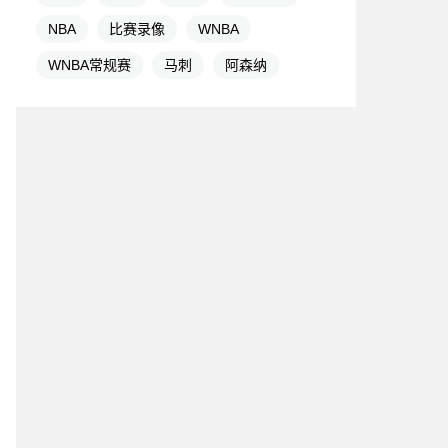
NBA
比赛录像
WNBA
WNBA常规赛
马刺
阿森纳