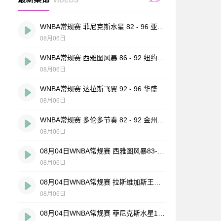
WNBA常规赛 菲尼克斯水星 82 - 96 亚特兰大梦想 全场集锦
08月06日
WNBA常规赛 西雅图风暴 86 - 92 纽约自由人 全场集锦
08月06日
WNBA常规赛 达拉斯飞翼 92 - 96 华盛顿神秘人 全场集锦
08月06日
WNBA常规赛 多伦多节奏 82 - 92 金州女武神 全场集锦
08月06日
08月04日WNBA常规赛 西雅图风暴83-95纽约自由人 全场集锦
08月06日
08月04日WNBA常规赛 拉斯维加斯王牌109-87亚特兰大梦想 全场集锦
08月06日
08月04日WNBA常规赛 菲尼克斯水星106-101芝加哥天空 全场集锦