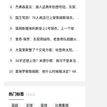
4
杰弗森直言：湖人这两年别想夺冠，东契奇至少还有十年好光景
5
国王驾到！76人商店已上架詹姆斯球衣，售价有点意思
6
篮网新援埃利斯穿上1号球衣，上一个穿它的还是扎伊尔·威廉姆斯
7
里奇-保罗：东契奇缺阵，老詹带队掀翻火箭，这才决定再打一年
8
大莫里斯整了个交易方案：哈登奔太阳，詹姆斯回骑士？
9
34岁还想上场？米德尔顿：我可不是来当教练的
10
富保罗聊詹姆斯：他什么时候做决定？48秒？48分钟？谁也说不准
热门标签
TAGS
英超
足球
篮球
比赛集锦