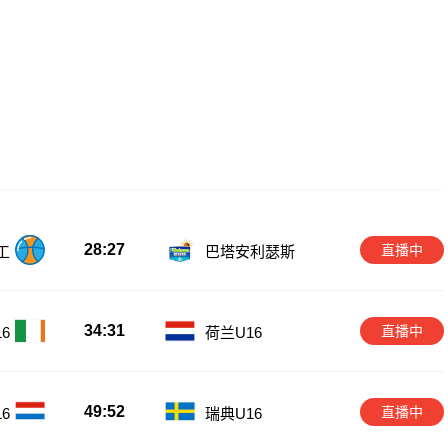
28:27
直播中
工
巴塔安利瑟斯
34:31
直播中
6
荷兰U16
49:52
直播中
6
瑞典U16