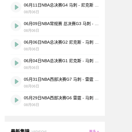
06月11日NBA总决赛G4 马刺 - 尼克斯 全场录像
08月06日
06月09日NBA常规赛 总决赛G3 马刺 - 尼克斯 全场录像
08月06日
06月06日NBA总决赛G2 尼克斯 - 马刺 全场录像
08月06日
06月04日NBA总决赛G1 尼克斯 - 马刺 全场录像
08月06日
05月31日NBA西部决赛G7 马刺 - 雷霆 全场录像
08月06日
05月29日NBA西部决赛G6 雷霆 - 马刺 全场录像
08月06日
最新集锦
VIDEOS
更多 +