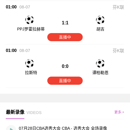
01:00
08-07
芬K联
1:1
PPJ罗霍拉赫蒂
胡吉
直播中
01:00
08-07
芬K联
0:0
拉斯特
谭柏勒恩
直播中
最新录像
VIDEOS
更多 +
07月28日CBA选秀大会 CBA - 选秀大会 全场录像