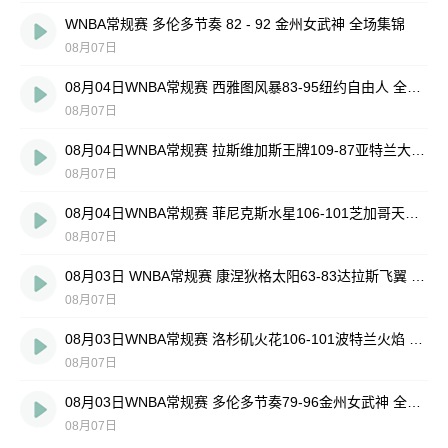
WNBA常规赛 多伦多节奏 82 - 92 金州女武神 全场集锦
08月07日
08月04日WNBA常规赛 西雅图风暴83-95纽约自由人 全场集锦
08月07日
08月04日WNBA常规赛 拉斯维加斯王牌109-87亚特兰大梦想 全场集锦
08月07日
08月04日WNBA常规赛 菲尼克斯水星106-101芝加哥天空 全场集锦
08月07日
08月03日 WNBA常规赛 康涅狄格太阳63-83达拉斯飞翼 全场集锦
08月07日
08月03日WNBA常规赛 洛杉矶火花106-101波特兰火焰 全场集锦
08月07日
08月03日WNBA常规赛 多伦多节奏79-96金州女武神 全场集锦
08月07日