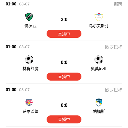
01:00
08-07
挪丙
3:0
佛罗亚
乌尔夫斯汀
直播中
01:00
08-07
欧罗巴杯
0:0
林肯红魔
奥莫尼亚
直播中
01:00
08-07
欧罗巴杯
0:0
萨尔茨堡
帕福斯
直播中