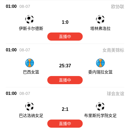
01:00
08-07
欧协联
1:0
伊斯卡尔德斯
塔林弗洛拉
直播中
01:00
08-07
女南美锦标
25:37
巴西女篮
委内瑞拉女篮
直播中
01:00
08-07
球会友谊
2:1
巴达洛纳女足
布里斯托学院女足
直播中