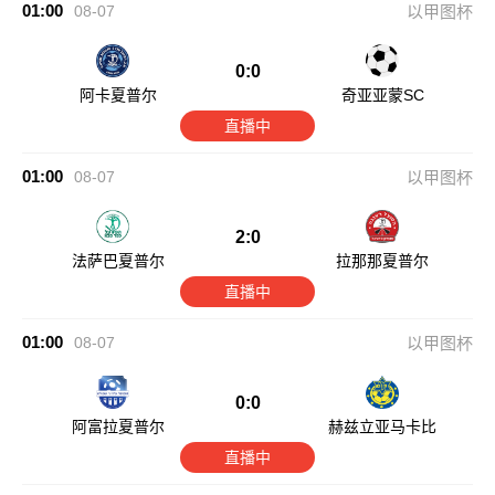
01:00
08-07
以甲图杯
0:0
阿卡夏普尔
奇亚亚蒙SC
直播中
01:00
08-07
以甲图杯
2:0
法萨巴夏普尔
拉那那夏普尔
直播中
01:00
08-07
以甲图杯
0:0
阿富拉夏普尔
赫兹立亚马卡比
直播中