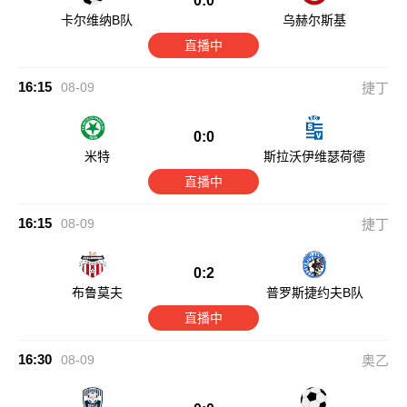
0:0
卡尔维纳B队
乌赫尔斯基
直播中
16:15
08-09
捷丁
0:0
米特
斯拉沃伊维瑟荷德
直播中
16:15
08-09
捷丁
0:2
布鲁莫夫
普罗斯捷约夫B队
直播中
16:30
08-09
奥乙