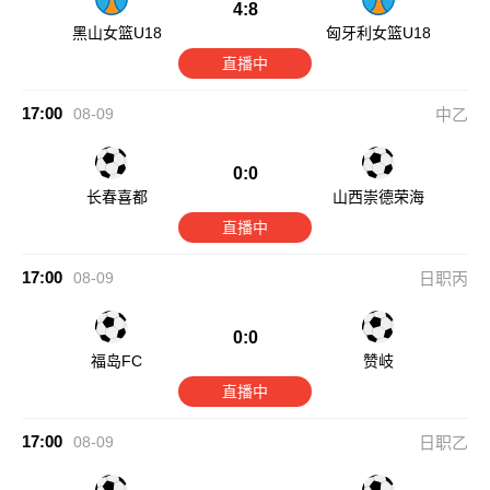
4:8
黑山女篮U18
匈牙利女篮U18
直播中
17:00
08-09
中乙
0:0
长春喜都
山西崇德荣海
直播中
17:00
08-09
日职丙
0:0
福岛FC
赞岐
直播中
17:00
08-09
日职乙