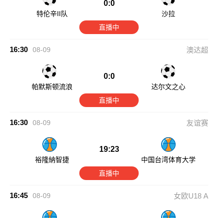
0:0
特伦辛II队
沙拉
直播中
16:30
08-09
澳达超
0:0
帕默斯顿流浪
达尔文之心
直播中
16:30
08-09
友谊赛
19:23
裕隆納智捷
中国台湾体育大学
直播中
16:45
08-09
女欧U18 A