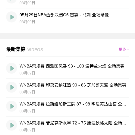
08月09日
05月29日NBA西部决赛G6 雷霆 - 马刺 全场录像
08月09日
最新集锦
VIDEOS
更多 +
WNBA常规赛 西雅图风暴 93 - 100 波特兰火焰 全场集锦
08月09日
WNBA常规赛 印第安纳狂热 90 - 86 芝加哥天空 全场集锦
08月09日
WNBA常规赛 拉斯维加斯王牌 87 - 98 明尼苏达山猫 全场集锦
08月09日
WNBA常规赛 菲尼克斯水星 72 - 75 康涅狄格太阳 全场集锦
08月09日