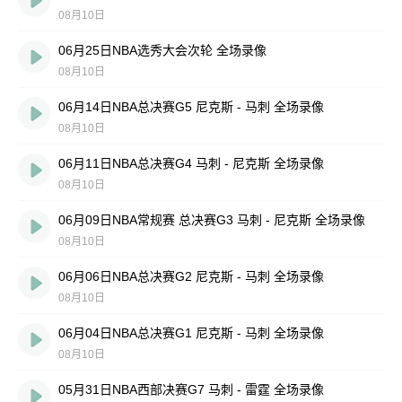
08月10日
06月25日NBA选秀大会次轮 全场录像
08月10日
06月14日NBA总决赛G5 尼克斯 - 马刺 全场录像
08月10日
06月11日NBA总决赛G4 马刺 - 尼克斯 全场录像
08月10日
06月09日NBA常规赛 总决赛G3 马刺 - 尼克斯 全场录像
08月10日
06月06日NBA总决赛G2 尼克斯 - 马刺 全场录像
08月10日
06月04日NBA总决赛G1 尼克斯 - 马刺 全场录像
08月10日
05月31日NBA西部决赛G7 马刺 - 雷霆 全场录像