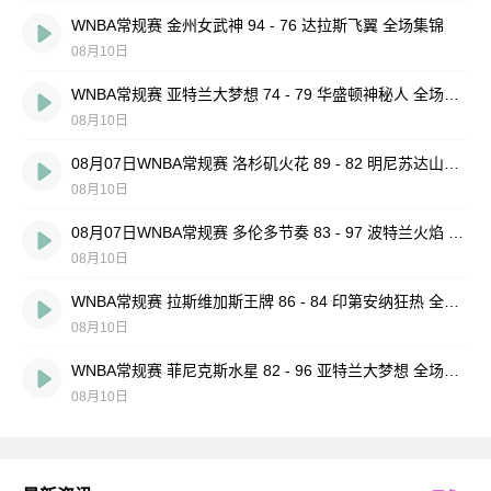
WNBA常规赛 金州女武神 94 - 76 达拉斯飞翼 全场集锦
08月10日
WNBA常规赛 亚特兰大梦想 74 - 79 华盛顿神秘人 全场集锦
08月10日
08月07日WNBA常规赛 洛杉矶火花 89 - 82 明尼苏达山猫 全场集锦
08月10日
08月07日WNBA常规赛 多伦多节奏 83 - 97 波特兰火焰 集锦
08月10日
WNBA常规赛 拉斯维加斯王牌 86 - 84 印第安纳狂热 全场集锦
08月10日
WNBA常规赛 菲尼克斯水星 82 - 96 亚特兰大梦想 全场集锦
08月10日