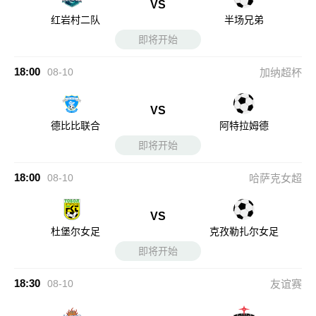
VS
红岩村二队
半场兄弟
即将开始
18:00
08-10
加纳超杯
VS
德比比联合
阿特拉姆德
即将开始
18:00
08-10
哈萨克女超
VS
杜堡尔女足
克孜勒扎尔女足
即将开始
18:30
08-10
友谊赛