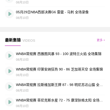
08月10日
05月29日NBA西部决赛G6 雷霆 - 马刺 全场录像
08月10日
最新集锦
VIDEOS
更多 +
WNBA常规赛 西雅图风暴 93 - 100 波特兰火焰 全场集锦
08月10日
WNBA常规赛 印第安纳狂热 90 - 86 芝加哥天空 全场集锦
08月10日
WNBA常规赛 拉斯维加斯王牌 87 - 98 明尼苏达山猫 全场集锦
08月10日
WNBA常规赛 菲尼克斯水星 72 - 75 康涅狄格太阳 全场集锦
08月10日