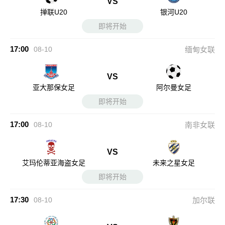
VS
掸联U20
银河U20
即将开始
17:00
08-10
缅甸女联
VS
亚大那保女足
阿尔曼女足
即将开始
17:00
08-10
南非女联
VS
艾玛伦蒂亚海盗女足
未来之星女足
即将开始
17:30
08-10
加尔联