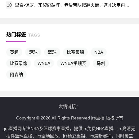
10
里奇-保罗：东契奇缺阵，老詹带队掀翻火箭，这才决定再打一年
热门标签
TAGS
英超
足球
篮球
比赛集锦
NBA
比赛录像
WNBA
WNBA常规赛
马刺
阿森纳
友情链接：
Copyright © 2026 All Rights Reserved jrs直播 版权所有
jrs直播网专注NBA及篮球赛事直播，提供jrs免费NBA直播、jrs高清无
插件篮球直播、jrs全场回放、jrs精彩集锦、jrs最新赛程，同时覆盖