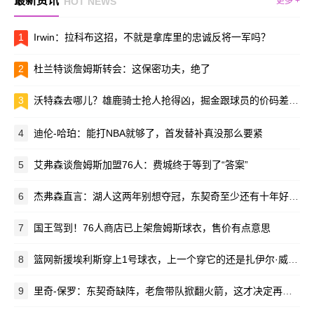
最新资讯
HOT NEWS
更多 +
1
Irwin：拉科布这招，不就是拿库里的忠诚反将一军吗？
2
杜兰特谈詹姆斯转会：这保密功夫，绝了
3
沃特森去哪儿？雄鹿骑士抢人抢得凶，掘金跟球员的价码差得有点远
4
迪伦-哈珀：能打NBA就够了，首发替补真没那么要紧
5
艾弗森谈詹姆斯加盟76人：费城终于等到了“答案”
6
杰弗森直言：湖人这两年别想夺冠，东契奇至少还有十年好光景
7
国王驾到！76人商店已上架詹姆斯球衣，售价有点意思
8
篮网新援埃利斯穿上1号球衣，上一个穿它的还是扎伊尔·威廉姆斯
9
里奇-保罗：东契奇缺阵，老詹带队掀翻火箭，这才决定再打一年