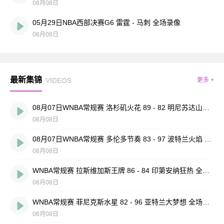
08月08日
05月29日NBA西部决赛G6 雷霆 - 马刺 全场录像
08月08日
最新集锦
VIDEOS
更多 +
08月07日WNBA常规赛 洛杉矶火花 89 - 82 明尼苏达山猫 全场集锦
08月08日
08月07日WNBA常规赛 多伦多节奏 83 - 97 波特兰火焰 集锦
08月08日
WNBA常规赛 拉斯维加斯王牌 86 - 84 印第安纳狂热 全场集锦
08月08日
WNBA常规赛 菲尼克斯水星 82 - 96 亚特兰大梦想 全场集锦
08月08日