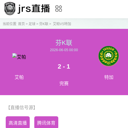
当前位置:
首页
>
足球
>
芬K联
>
艾帕VS特加
芬K联
2026-06-05 00:00
2 - 1
艾帕
特加
完赛
【直播信号源】
高清直播
腾讯体育