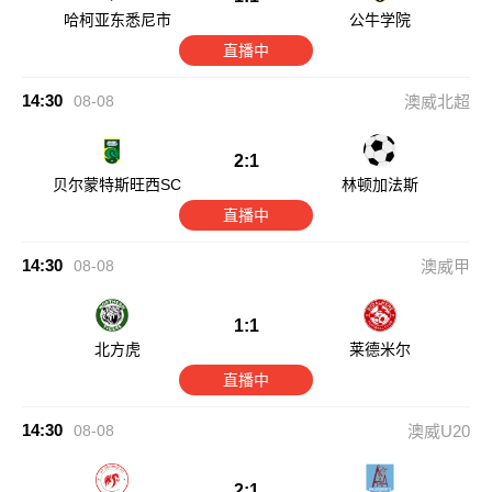
哈柯亚东悉尼市
公牛学院
直播中
14:30
08-08
澳威北超
2:1
贝尔蒙特斯旺西SC
林顿加法斯
直播中
14:30
08-08
澳威甲
1:1
北方虎
莱德米尔
直播中
14:30
08-08
澳威U20
2:1