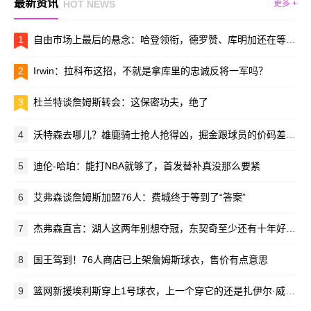
最新资讯
HOT NEWS
更多 +
1
自由市场上最后的悬念：哈登领衔，德罗赞、库明加还在等谁？
2
Irwin：拉科布这招，不就是拿库里的忠诚反将一军吗？
3
杜兰特谈詹姆斯转会：这保密功夫，绝了
4
沃特森去哪儿？雄鹿骑士抢人抢得凶，掘金跟球员的价码差得有点远
5
迪伦-哈珀：能打NBA就够了，首发替补真没那么要紧
6
艾弗森谈詹姆斯加盟76人：费城终于等到了“答案”
7
杰弗森直言：湖人这两年别想夺冠，东契奇至少还有十年好光景
8
国王驾到！76人商店已上架詹姆斯球衣，售价有点意思
9
篮网新援埃利斯穿上1号球衣，上一个穿它的还是扎伊尔·威廉姆斯