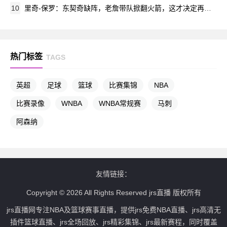
10
里奇-保罗：东契奇缺阵，老詹带队掀翻火箭，这才决定再打一年
热门标签
TAGS
英超
足球
篮球
比赛集锦
NBA
比赛录像
WNBA
WNBA常规赛
马刺
阿森纳
友情链接：
Copyright © 2026 All Rights Reserved jrs直播 版权所有
jrs直播网专注NBA及篮球赛事直播，提供jrs免费NBA直播、jrs高清无
插件篮球直播、jrs全场回放、jrs精彩集锦、jrs最新赛程，同时覆盖