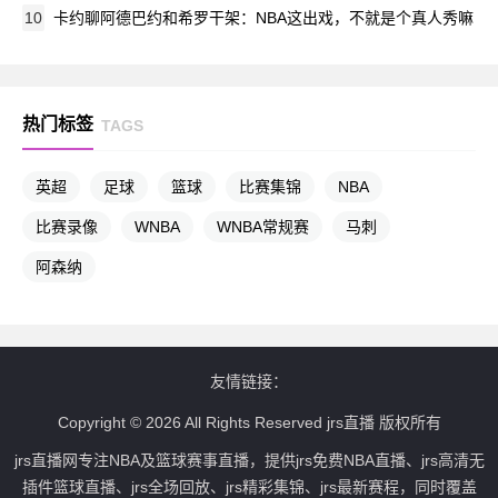
10
卡约聊阿德巴约和希罗干架：NBA这出戏，不就是个真人秀嘛
热门标签
TAGS
英超
足球
篮球
比赛集锦
NBA
比赛录像
WNBA
WNBA常规赛
马刺
阿森纳
友情链接：
Copyright © 2026 All Rights Reserved jrs直播 版权所有
jrs直播网专注NBA及篮球赛事直播，提供jrs免费NBA直播、jrs高清无
插件篮球直播、jrs全场回放、jrs精彩集锦、jrs最新赛程，同时覆盖