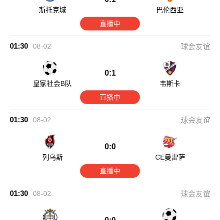
斯托克城
巴伦西亚
直播中
01:30
08-02
球会友谊
0:1
皇家社会B队
韦斯卡
直播中
01:30
08-02
球会友谊
0:0
列乌斯
CE曼雷萨
直播中
01:30
08-02
球会友谊