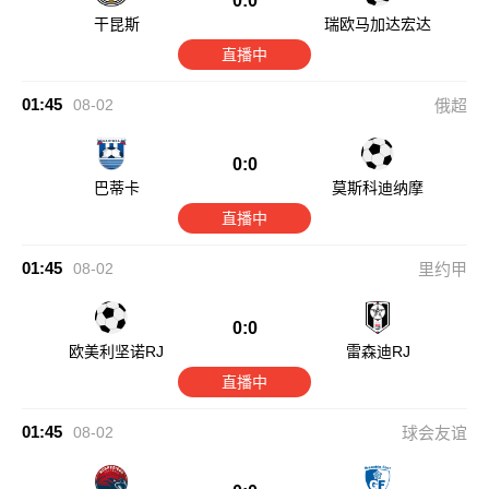
0:0
干昆斯
瑞欧马加达宏达
直播中
01:45
08-02
俄超
0:0
巴蒂卡
莫斯科迪纳摩
直播中
01:45
08-02
里约甲
0:0
欧美利坚诺RJ
雷森迪RJ
直播中
01:45
08-02
球会友谊