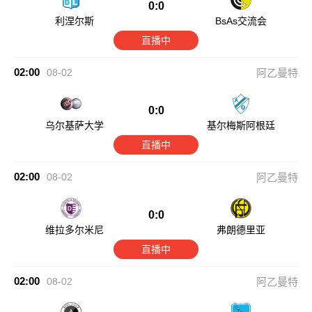
0:0
利涅尔斯
BsAs交流会
直播中
02:00
08-02
阿乙曼特
0:0
乌尔基萨大学
基尔梅斯阿根廷
直播中
02:00
08-02
阿乙曼特
0:0
维拉多尔米尼
弗朗德里亚
直播中
02:00
08-02
阿乙曼特