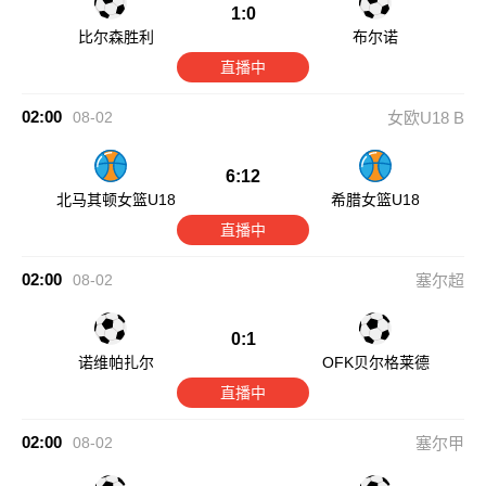
1:0
比尔森胜利
布尔诺
直播中
02:00
08-02
女欧U18 B
6:12
北马其顿女篮U18
希腊女篮U18
直播中
02:00
08-02
塞尔超
0:1
诺维帕扎尔
OFK贝尔格莱德
直播中
02:00
08-02
塞尔甲