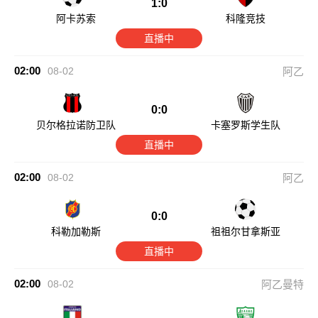
1:0
阿卡苏索
科隆竞技
直播中
02:00
08-02
阿乙
0:0
贝尔格拉诺防卫队
卡塞罗斯学生队
直播中
02:00
08-02
阿乙
0:0
科勒加勒斯
祖祖尔甘拿斯亚
直播中
02:00
08-02
阿乙曼特