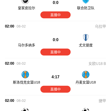
0:0
皇家皮拉尔
联合防卫队
直播中
02:00
08-02
乌拉甲
0:0
马尔多纳多
尤文提度
直播中
02:00
08-02
女欧U18 B
4:17
斯洛伐克女篮U18
丹麦女篮U18
直播中
02:00
08-02
捷甲