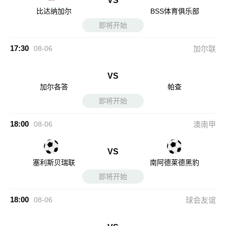
VS
比达纳加尔
BSS体育俱乐部
即将开始
17:30
08-06
加尔联
VS
加尔各答
帕查
即将开始
18:00
08-06
澳南甲
VS
塞利斯贝瑞联
南阿德莱德黑豹
即将开始
18:00
08-06
球会友谊