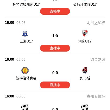
托特纳姆热刺U17
葡萄牙体育U17
直播中
16:00
08-06
明日之星杯
1:0
上海U17
河床U17
直播中
16:00
08-06
球会友谊
0:0
波特洛体育会
列乌斯
直播中
16:00
08-06
贵州五峰杯
0:0