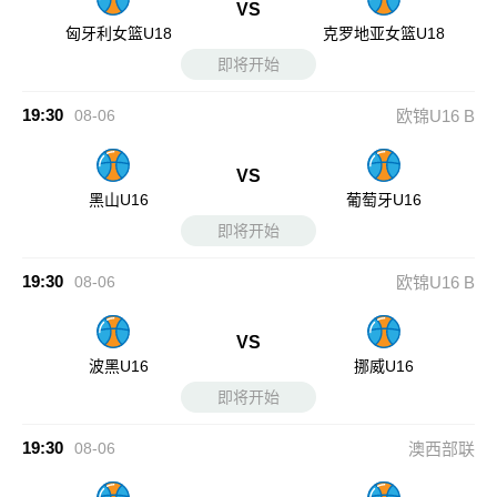
VS
匈牙利女篮U18
克罗地亚女篮U18
即将开始
19:30
08-06
欧锦U16 B
VS
黑山U16
葡萄牙U16
即将开始
19:30
08-06
欧锦U16 B
VS
波黑U16
挪威U16
即将开始
19:30
08-06
澳西部联