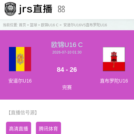
当前位置:
首页
>
篮球
>
欧锦U16 C
>
安道尔U16VS直布罗陀U16
欧锦U16 C
2026-07-10 01:30
84 - 26
安道尔U16
直布罗陀U16
完赛
【直播信号源】
高清直播
腾讯体育