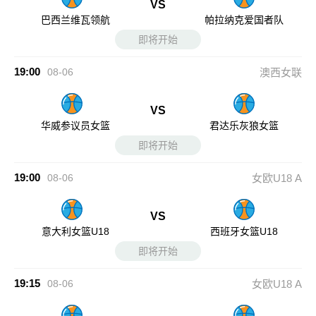
VS
巴西兰维瓦领航
帕拉纳克爱国者队
即将开始
19:00
08-06
澳西女联
VS
华威参议员女篮
君达乐灰狼女篮
即将开始
19:00
08-06
女欧U18 A
VS
意大利女篮U18
西班牙女篮U18
即将开始
19:15
08-06
女欧U18 A