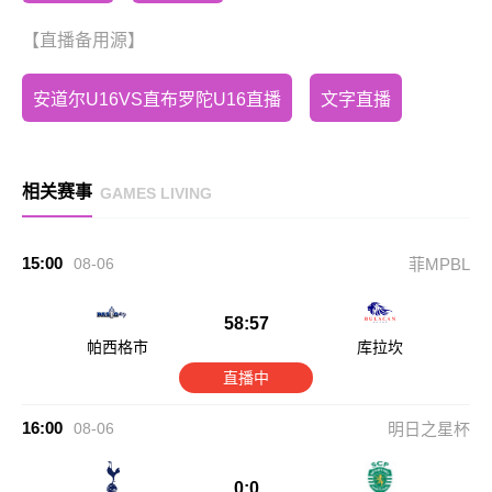
【直播备用源】
安道尔U16VS直布罗陀U16直播
文字直播
相关赛事
GAMES LIVING
15:00
08-06
菲MPBL
58:57
帕西格市
库拉坎
直播中
16:00
08-06
明日之星杯
0:0