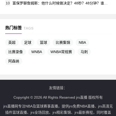
10
富保罗聊詹姆斯：他什么时候做决定？48秒？48分钟？谁也说不准
热门标签
TAGS
英超
足球
篮球
比赛集锦
NBA
比赛录像
WNBA
WNBA常规赛
马刺
阿森纳
友情链接：
Copyright © 2026 All Rights Reserved jrs直播 版权所有
jrs直播网专注NBA及篮球赛事直播，提供jrs免费NBA直播、jrs高清无
插件篮球直播、jrs全场回放、jrs精彩集锦、jrs最新赛程，同时覆盖