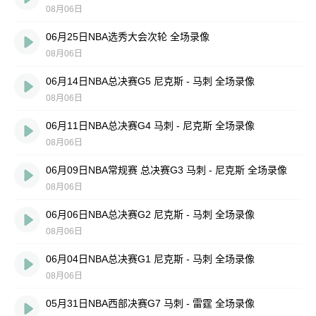
08月06日
06月25日NBA选秀大会次轮 全场录像
08月06日
06月14日NBA总决赛G5 尼克斯 - 马刺 全场录像
08月06日
06月11日NBA总决赛G4 马刺 - 尼克斯 全场录像
08月06日
06月09日NBA常规赛 总决赛G3 马刺 - 尼克斯 全场录像
08月06日
06月06日NBA总决赛G2 尼克斯 - 马刺 全场录像
08月06日
06月04日NBA总决赛G1 尼克斯 - 马刺 全场录像
08月06日
05月31日NBA西部决赛G7 马刺 - 雷霆 全场录像