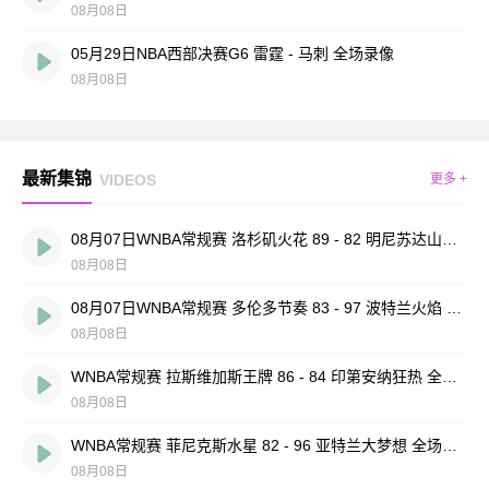
08月08日
05月29日NBA西部决赛G6 雷霆 - 马刺 全场录像
08月08日
最新集锦
VIDEOS
更多 +
08月07日WNBA常规赛 洛杉矶火花 89 - 82 明尼苏达山猫 全场集锦
08月08日
08月07日WNBA常规赛 多伦多节奏 83 - 97 波特兰火焰 集锦
08月08日
WNBA常规赛 拉斯维加斯王牌 86 - 84 印第安纳狂热 全场集锦
08月08日
WNBA常规赛 菲尼克斯水星 82 - 96 亚特兰大梦想 全场集锦
08月08日