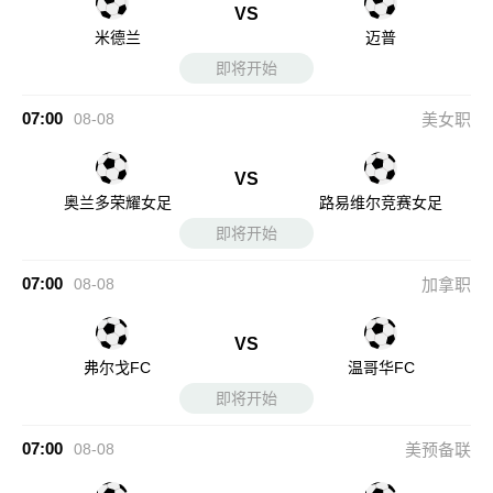
VS
米德兰
迈普
即将开始
07:00
08-08
美女职
VS
奥兰多荣耀女足
路易维尔竞赛女足
即将开始
07:00
08-08
加拿职
VS
弗尔戈FC
温哥华FC
即将开始
07:00
08-08
美预备联