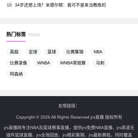
10
34岁还想上场？米德尔顿：我可不是来当教练的
热门标签
TAGS
英超
足球
篮球
比赛集锦
NBA
比赛录像
WNBA
WNBA常规赛
马刺
阿森纳
友情链接：
Copyright © 2026 All Rights Reserved jrs直播 版权所有
jrs直播网专注NBA及篮球赛事直播，提供jrs免费NBA直播、jrs高清无
插件篮球直播、jrs全场回放、jrs精彩集锦、jrs最新赛程，同时覆盖