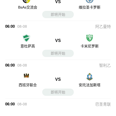
VS
BsAs交流会
维拉圣卡罗斯
即将开始
06:00
08-08
阿乙曼特
VS
意杜萨高
卡米尼罗斯
即将开始
06:00
08-08
智利乙
VS
西班牙联合
安托法加斯塔
即将开始
06:00
08-08
巴圣青联