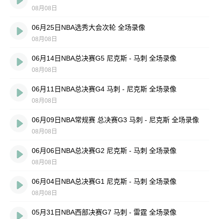
08月08日
06月25日NBA选秀大会次轮 全场录像
08月08日
06月14日NBA总决赛G5 尼克斯 - 马刺 全场录像
08月08日
06月11日NBA总决赛G4 马刺 - 尼克斯 全场录像
08月08日
06月09日NBA常规赛 总决赛G3 马刺 - 尼克斯 全场录像
08月08日
06月06日NBA总决赛G2 尼克斯 - 马刺 全场录像
08月08日
06月04日NBA总决赛G1 尼克斯 - 马刺 全场录像
08月08日
05月31日NBA西部决赛G7 马刺 - 雷霆 全场录像