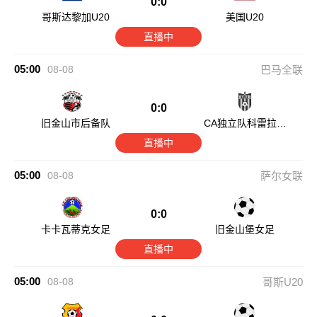
0:0
哥斯达黎加U20
美国U20
直播中
05:00
08-08
巴马全联
0:0
旧金山市后备队
CA独立队科雷拉后
备队
直播中
05:00
08-08
萨尔女联
0:0
卡卡瓦蒂克女足
旧金山堡女足
直播中
05:00
08-08
哥斯U20