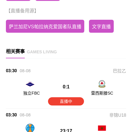
【直播备用源】
萨兰加尼VS帕拉纳克爱国者队直播
文字直播
相关赛事
GAMES LIVING
03:30
08-08
巴拉乙
0:1
独立FBC
雷西斯滕SC
直播中
03:30
08-08
非锦U18
23:17