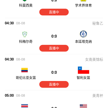
0:0
科莫西奥
学术界体育
直播中
04:30
08-08
秘鲁乙
0:0
科梅尔奇
本廷塔克纳
直播中
04:30
08-08
女南美锦标
0:0
哥伦比亚女篮
智利女篮
直播中
05:00
08-08
美青杯