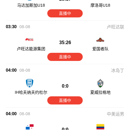
马达加斯加U18
摩洛哥U18
直播中
03:30
08-08
卢旺达联
35:26
卢旺达能源集团
爱国者队
直播中
04:00
08-08
冰岛丁
0:0
IH哈夫纳夫约杜尔
夏威拉格地
直播中
04:00
08-08
中美运男
0:0