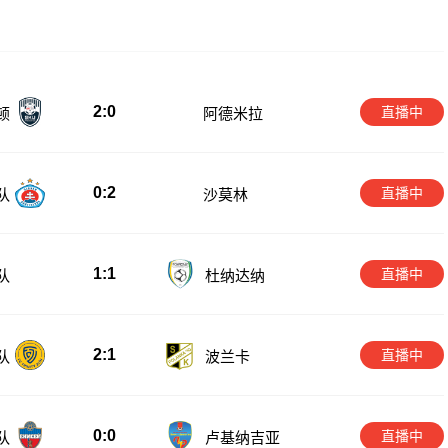
2:0
直播中
顿
阿德米拉
0:2
直播中
队
沙莫林
1:1
直播中
队
杜纳达纳
2:1
直播中
队
波兰卡
0:0
直播中
队
卢基纳吉亚