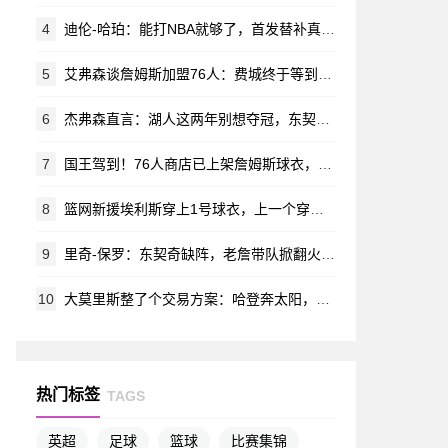
4
迪伦-哈珀：能打NBA就够了，首发替补真没那么要紧
5
艾弗森谈詹姆斯加盟76人：费城终于等到了“答案”
6
杰弗森直言：湖人这两年别想夺冠，东契奇至少还有十年好光景
7
国王驾到！76人商店已上架詹姆斯球衣，售价有点意思
8
篮网新援埃利斯穿上1号球衣，上一个穿它的还是扎伊尔·威廉姆斯
9
里奇-保罗：东契奇缺阵，老詹带队掀翻火箭，这才决定再打一年
10
大莫里斯整了个交易方案：哈登奔太阳，詹姆斯回骑士？
热门标签
TAGS
英超
足球
篮球
比赛集锦