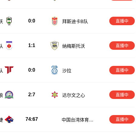
0:0
直播中
沃
拜斯迪卡B队
1:1
直播中
队
纳梅斯托沃
0:0
直播中
队
沙拉
2:7
直播中
浪
达尔文之心
74:67
直播中
捷
中国台湾体育大
学