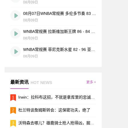
08月09日
08月07日WNBA常规赛 多伦多节奏 83 - 97 波特兰火焰 集锦
08月09日
WNBA常规赛 拉斯维加斯王牌 86 - 84 印第安纳狂热 全场集锦
08月09日
WNBA常规赛 菲尼克斯水星 82 - 96 亚特兰大梦想 全场集锦
08月09日
最新资讯
HOT NEWS
更多 +
1
Irwin：拉科布这招，不就是拿库里的忠诚反将一军吗？
2
杜兰特谈詹姆斯转会：这保密功夫，绝了
3
沃特森去哪儿？雄鹿骑士抢人抢得凶，掘金跟球员的价码差得有点远