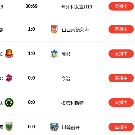
30:69
直播中
8
匈牙利女篮U18
1:0
直播中
都
山西崇德荣海
1:0
直播中
C
赞岐
0:0
直播中
C
今治
0:0
直播中
队
梅塔利斯特
0:0
直播中
茵
川崎前锋