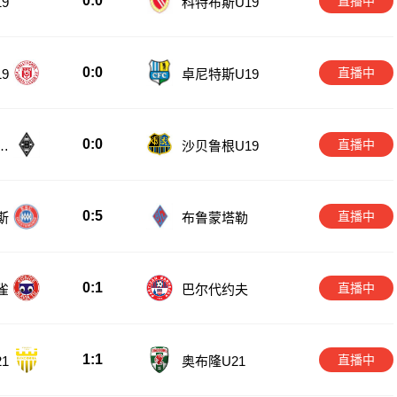
0:0
直播中
9
科特布斯U19
0:0
直播中
9
卓尼特斯U19
0:0
直播中
赫
沙贝鲁根U19
0:5
直播中
斯
布鲁蒙塔勒
0:1
直播中
雀
巴尔代约夫
1:1
直播中
1
奥布隆U21