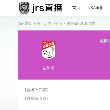
首页
NBA直播
当前位置:
首页
>
足球
>
奥丙
>
达利斯VS杜斯兰堡
奥丙
|
达利斯
【直播信号源】
【直播备用源】