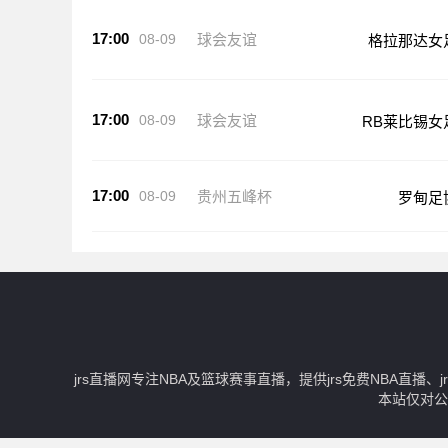
17:00
08-09
球会友谊
格拉那达女
17:00
08-09
球会友谊
RB莱比锡女
17:00
08-09
贵州五峰杯
罗甸足
jrs直播网专注NBA及篮球赛事直播，提供jrs免费NBA直播
本站仅对公