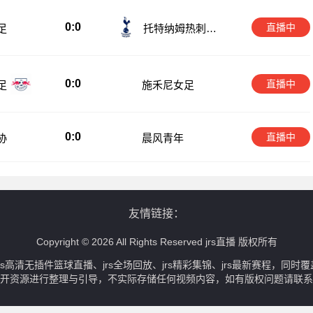
0:0
直播中
足
托特纳姆热刺女
足
0:0
直播中
足
施禾尼女足
0:0
直播中
协
晨风青年
友情链接：
Copyright © 2026 All Rights Reserved jrs直播 版权所有
、jrs高清无插件篮球直播、jrs全场回放、jrs精彩集锦、jrs最新赛程
开资源进行整理与引导，不实际存储任何视频内容，如有版权问题请联系