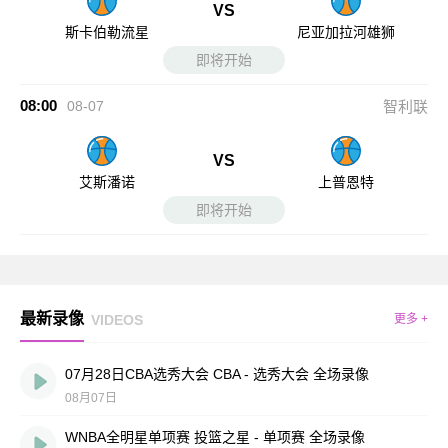
VS
斯卡伯勒流星
尼亚加拉河雄狮
即将开始
08:00
08-07
智利联
VS
艾斯潘诺
上普恩特
即将开始
最新录像
VIDEOS
更多 +
07月28日CBA选秀大会 CBA - 选秀大会 全场录像
08月07日
WNBA全明星单项赛 投篮之星 - 单项赛 全场录像