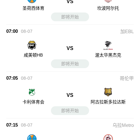
VS
圣荷西体育
坎波阿尔托
即将开始
07:00
08-07
加EBL
VS
咸美顿HB
渥太华黑杰克
即将开始
07:05
08-07
哥伦甲
VS
卡利体育会
阿古拉斯多拉达斯
即将开始
07:15
08-07
乌拉Metro