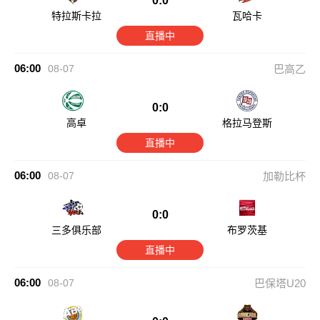
0:0
特拉斯卡拉
瓦哈卡
直播中
06:00
08-07
巴高乙
0:0
高卓
格拉马登斯
直播中
06:00
08-07
加勒比杯
0:0
三多俱乐部
布罗茨基
直播中
06:00
08-07
巴保塔U20