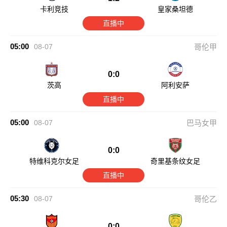
卡利竞技
皇家桑坦德
直播中
05:00
08-07
哥伦甲
0:0
茨高
阿利安萨
直播中
05:00
08-07
巴马女甲
0:0
特维科克尔女足
奇里基条纹女足
直播中
05:30
08-07
哥伦乙
0:0