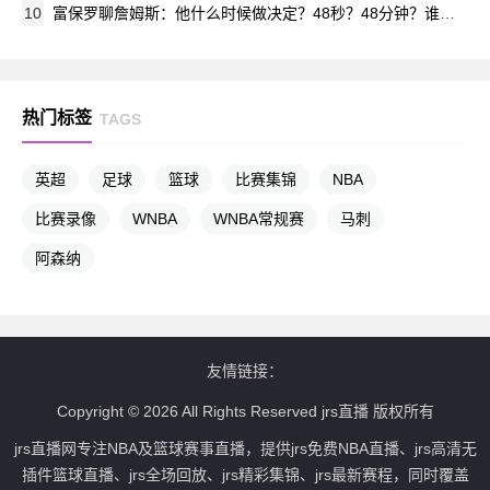
10
富保罗聊詹姆斯：他什么时候做决定？48秒？48分钟？谁也说不准
热门标签
TAGS
英超
足球
篮球
比赛集锦
NBA
比赛录像
WNBA
WNBA常规赛
马刺
阿森纳
友情链接：
Copyright © 2026 All Rights Reserved jrs直播 版权所有
jrs直播网专注NBA及篮球赛事直播，提供jrs免费NBA直播、jrs高清无
插件篮球直播、jrs全场回放、jrs精彩集锦、jrs最新赛程，同时覆盖