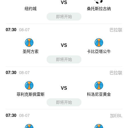
VS
纽约城
桑托斯拉古纳
即将开始
07:30
08-07
巴拉联
VS
圣阿方索
卡比亞塔公牛
即将开始
07:30
08-07
巴拉联
VS
菲利克斯佩雷斯
科洛尼亚黄金
即将开始
07:30
08-07
加EBL