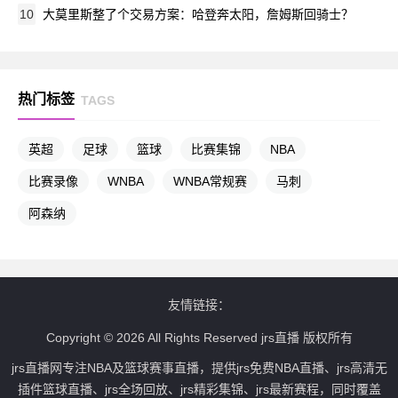
10
大莫里斯整了个交易方案：哈登奔太阳，詹姆斯回骑士？
热门标签
TAGS
英超
足球
篮球
比赛集锦
NBA
比赛录像
WNBA
WNBA常规赛
马刺
阿森纳
友情链接：
Copyright © 2026 All Rights Reserved jrs直播 版权所有
jrs直播网专注NBA及篮球赛事直播，提供jrs免费NBA直播、jrs高清无
插件篮球直播、jrs全场回放、jrs精彩集锦、jrs最新赛程，同时覆盖