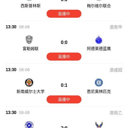
西斯普林斯
梅尔维尔联合
直播中
13:30
08-08
澳南甲
0:0
富勒姆联
阿德莱德蓝鹰
直播中
13:30
08-08
澳威超
0:1
新南威尔士大学
悉尼奥林匹克
直播中
13:30
08-08
澳南乙