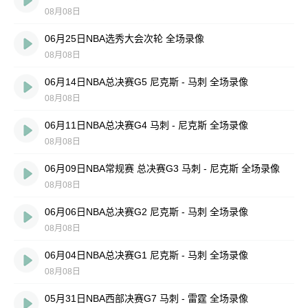
08月08日
06月25日NBA选秀大会次轮 全场录像
08月08日
06月14日NBA总决赛G5 尼克斯 - 马刺 全场录像
08月08日
06月11日NBA总决赛G4 马刺 - 尼克斯 全场录像
08月08日
06月09日NBA常规赛 总决赛G3 马刺 - 尼克斯 全场录像
08月08日
06月06日NBA总决赛G2 尼克斯 - 马刺 全场录像
08月08日
06月04日NBA总决赛G1 尼克斯 - 马刺 全场录像
08月08日
05月31日NBA西部决赛G7 马刺 - 雷霆 全场录像