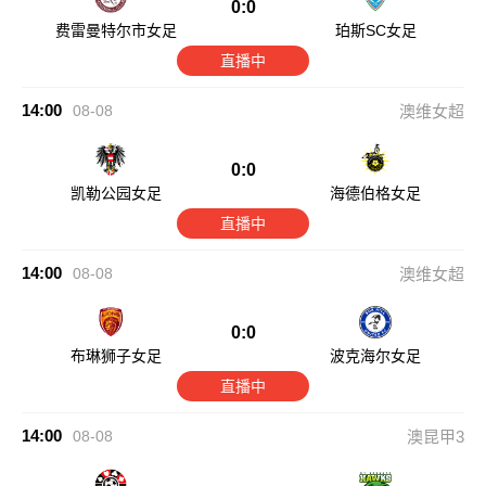
0:0
费雷曼特尔市女足
珀斯SC女足
直播中
14:00
08-08
澳维女超
0:0
凯勒公园女足
海德伯格女足
直播中
14:00
08-08
澳维女超
0:0
布琳狮子女足
波克海尔女足
直播中
14:00
08-08
澳昆甲3