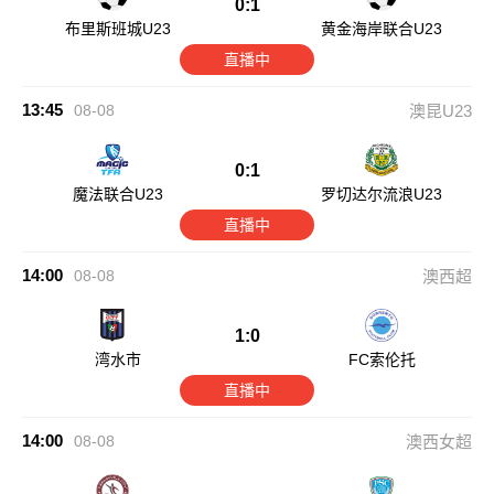
0:1
布里斯班城U23
黄金海岸联合U23
直播中
13:45
08-08
澳昆U23
0:1
魔法联合U23
罗切达尔流浪U23
直播中
14:00
08-08
澳西超
1:0
湾水市
FC索伦托
直播中
14:00
08-08
澳西女超