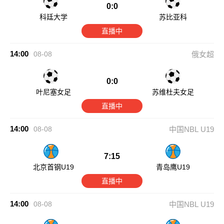
0:0
科廷大学
苏比亚科
直播中
14:00
08-08
俄女超
0:0
叶尼塞女足
苏维杜夫女足
直播中
14:00
08-08
中国NBL U19
7:15
北京首钢U19
青岛鹰U19
直播中
14:00
08-08
中国NBL U19