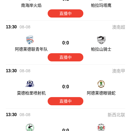
南海岸火焰
帕拉玛塔鹰
直播中
13:30
08-08
澳南超
0:0
阿德莱德联青年队
帕拉山骑士
直播中
13:30
08-08
澳南甲
0:0
莫德柏里喷射机
阿德莱德眼镜蛇
直播中
13:30
08-08
新西北联
0:0