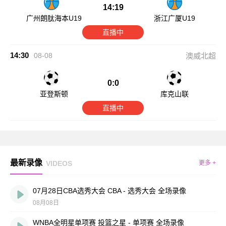
14:19
广州朗肽海本U19
浙江广厦U19
直播中
14:30
08-08
澳威北超
0:0
亚登斯顿
库克山联
直播中
最新录像
VIDEOS
更多 +
07月28日CBA选秀大会 CBA - 选秀大会 全场录像
08月08日
WNBA全明星单项赛 投篮之星 - 单项赛 全场录像