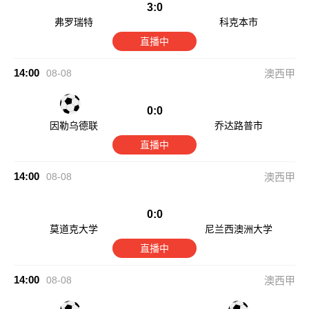
3:0
弗罗瑞特
科克本市
直播中
14:00
08-08
澳西甲
0:0
因勒乌德联
乔达路普市
直播中
14:00
08-08
澳西甲
0:0
莫道克大学
尼兰西澳洲大学
直播中
14:00
08-08
澳西甲