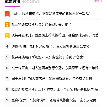
最新资讯
HOT NEWS
更多 +
1
Irwin：拉科布这招，不就是拿库里的忠诚反将一军吗？
2
杜兰特谈詹姆斯转会：这保密功夫，绝了
3
沃特森去哪儿？雄鹿骑士抢人抢得凶，掘金跟球员的价码差得有点远
4
迪伦-哈珀：能打NBA就够了，首发替补真没那么要紧
5
艾弗森谈詹姆斯加盟76人：费城终于等到了“答案”
6
杰弗森直言：湖人这两年别想夺冠，东契奇至少还有十年好光景
7
国王驾到！76人商店已上架詹姆斯球衣，售价有点意思
8
篮网新援埃利斯穿上1号球衣，上一个穿它的还是扎伊尔·威廉姆斯
9
里奇-保罗：东契奇缺阵，老詹带队掀翻火箭，这才决定再打一年