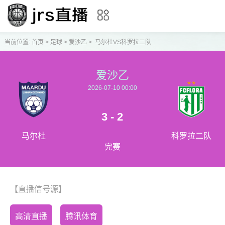
当前位置:
首页
>
足球
>
爱沙乙
>
马尔杜VS科罗拉二队
爱沙乙
2026-07-10 00:00
3 - 2
马尔杜
科罗拉二队
完赛
【直播信号源】
高清直播
腾讯体育