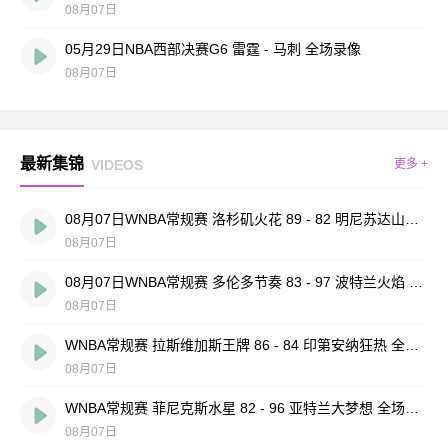
08月07日
05月29日NBA西部决赛G6 雷霆 - 马刺 全场录像
08月07日
最新集锦
VIDEOS
更多 +
08月07日WNBA常规赛 洛杉矶火花 89 - 82 明尼苏达山猫 全场集锦
08月07日
08月07日WNBA常规赛 多伦多节奏 83 - 97 波特兰火焰 集锦
08月07日
WNBA常规赛 拉斯维加斯王牌 86 - 84 印第安纳狂热 全场集锦
08月07日
WNBA常规赛 菲尼克斯水星 82 - 96 亚特兰大梦想 全场集锦
08月07日