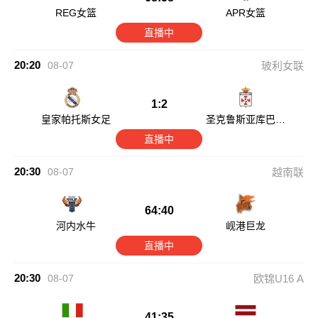
REG女篮
APR女篮
直播中
20:20
08-07
玻利女联
1:2
皇家帕托斯女足
圣克鲁斯亚库巴女
足
直播中
20:30
08-07
越南联
64:40
河内水牛
岘港巨龙
直播中
20:30
08-07
欧锦U16 A
41:35