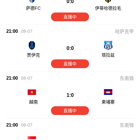
0:0
萨德FC
伊蒂哈德拉毛
直播中
21:00
08-07
哈萨克甲
0:0
贾伊克
塔拉兹
直播中
21:00
08-07
东南锦
1:0
越南
柬埔寨
直播中
21:00
08-07
东南锦