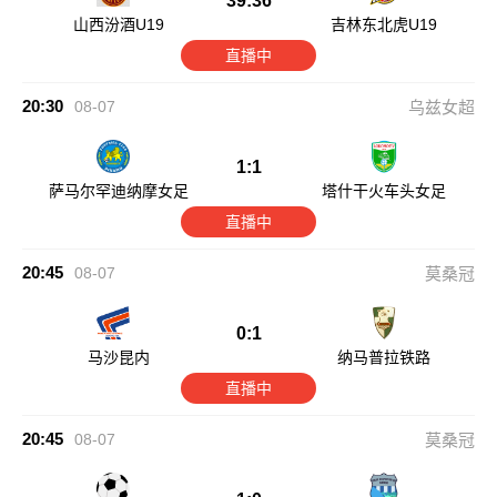
39:36
山西汾酒U19
吉林东北虎U19
直播中
20:30
08-07
乌兹女超
1:1
萨马尔罕迪纳摩女足
塔什干火车头女足
直播中
20:45
08-07
莫桑冠
0:1
马沙昆内
纳马普拉铁路
直播中
20:45
08-07
莫桑冠