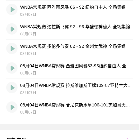
WNBA常规赛 西雅图风暴 86 - 92 纽约自由人 全场集锦
08月07日
WNBA常规赛 达拉斯飞翼 92 - 96 华盛顿神秘人 全场集锦
08月07日
WNBA常规赛 多伦多节奏 82 - 92 金州女武神 全场集锦
08月07日
08月04日WNBA常规赛 西雅图风暴83-95纽约自由人 全场集锦
08月07日
08月04日WNBA常规赛 拉斯维加斯王牌109-87亚特兰大梦想 全场集锦
08月07日
08月04日WNBA常规赛 菲尼克斯水星106-101芝加哥天空 全场集锦
08月07日