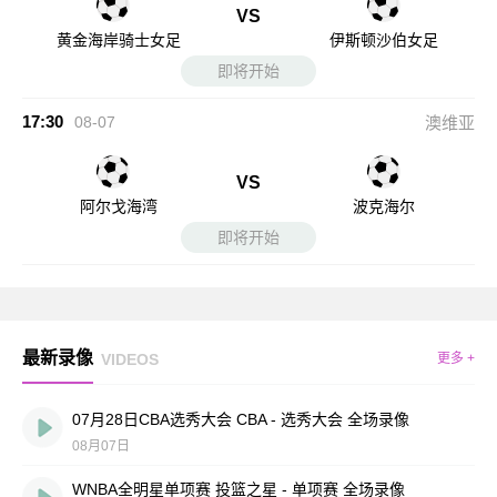
VS
黄金海岸骑士女足
伊斯顿沙伯女足
即将开始
17:30
08-07
澳维亚
VS
阿尔戈海湾
波克海尔
即将开始
最新录像
VIDEOS
更多 +
07月28日CBA选秀大会 CBA - 选秀大会 全场录像
08月07日
WNBA全明星单项赛 投篮之星 - 单项赛 全场录像