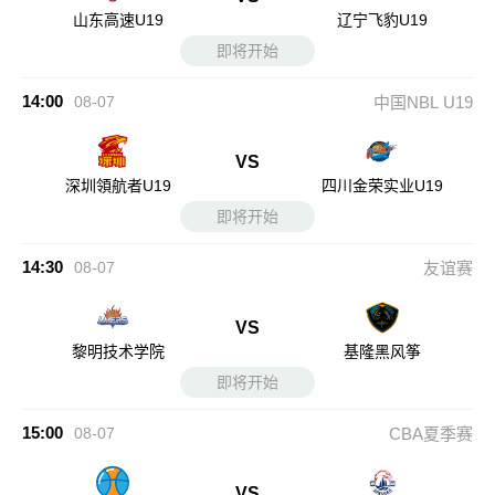
山东高速U19
辽宁飞豹U19
即将开始
14:00
08-07
中国NBL U19
VS
深圳領航者U19
四川金荣实业U19
即将开始
14:30
08-07
友谊赛
VS
黎明技术学院
基隆黑风筝
即将开始
15:00
08-07
CBA夏季赛
VS