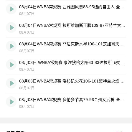
08月04日WNBA常规赛 西雅图风暴83-95纽约自由人 全场集锦
08月07日
08月04日WNBA常规赛 拉斯维加斯王牌109-87亚特兰大梦想 全场集锦
08月07日
08月04日WNBA常规赛 菲尼克斯水星106-101芝加哥天空 全场集锦
08月07日
08月03日 WNBA常规赛 康涅狄格太阳63-83达拉斯飞翼 全场集锦
08月07日
08月03日WNBA常规赛 洛杉矶火花106-101波特兰火焰 全场集锦
08月07日
08月03日WNBA常规赛 多伦多节奏79-96金州女武神 全场集锦
08月07日