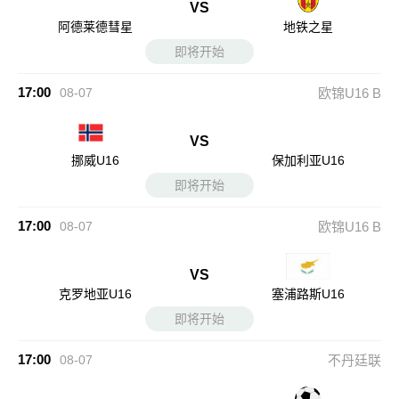
VS
阿德莱德彗星
地铁之星
即将开始
17:00
08-07
欧锦U16 B
VS
挪威U16
保加利亚U16
即将开始
17:00
08-07
欧锦U16 B
VS
克罗地亚U16
塞浦路斯U16
即将开始
17:00
08-07
不丹廷联