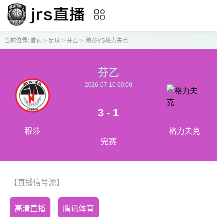
当前位置:
首页
>
足球
>
芬乙
>
穆莎VS格力夫克
芬乙
2026-07-10 00:00
3 - 1
穆莎
格力夫克
完赛
【直播信号源】
高清直播
腾讯体育