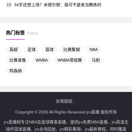
10
34岁还想上场？米德尔顿：我可不是来当教练的
热门标签
TAGS
英超
足球
篮球
比赛集锦
NBA
比赛录像
WNBA
WNBA常规赛
马刺
阿森纳
友情链接：
Copyright © 2026 All Rights Reserved jrs直播 版权所有
jrs直播网专注NBA及篮球赛事直播，提供jrs免费NBA直播、jrs高清无
插件篮球直播、jrs全场回放、jrs精彩集锦、jrs最新赛程，同时覆盖