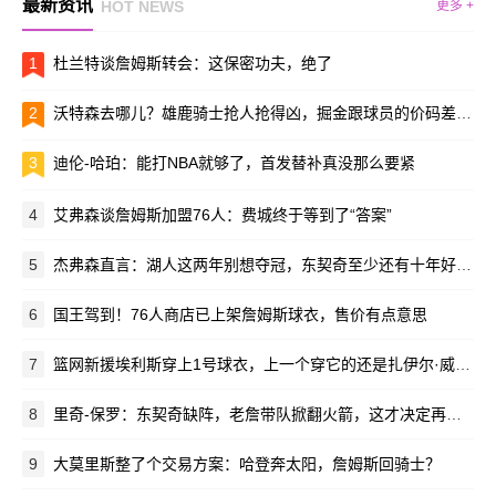
最新资讯
HOT NEWS
更多 +
1
杜兰特谈詹姆斯转会：这保密功夫，绝了
2
沃特森去哪儿？雄鹿骑士抢人抢得凶，掘金跟球员的价码差得有点远
3
迪伦-哈珀：能打NBA就够了，首发替补真没那么要紧
4
艾弗森谈詹姆斯加盟76人：费城终于等到了“答案”
5
杰弗森直言：湖人这两年别想夺冠，东契奇至少还有十年好光景
6
国王驾到！76人商店已上架詹姆斯球衣，售价有点意思
7
篮网新援埃利斯穿上1号球衣，上一个穿它的还是扎伊尔·威廉姆斯
8
里奇-保罗：东契奇缺阵，老詹带队掀翻火箭，这才决定再打一年
9
大莫里斯整了个交易方案：哈登奔太阳，詹姆斯回骑士？