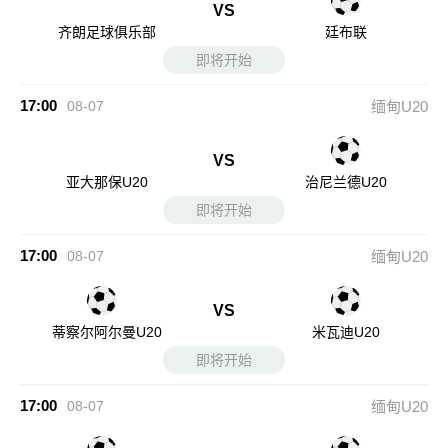
VS
齐朗足球俱乐部
廷布联
即将开始
17:00
08-07
缅甸U20
VS
亚大那保U20
治尼兰德U20
即将开始
17:00
08-07
缅甸U20
VS
蒂察尔阿尔曼U20
米瓦迪U20
即将开始
17:00
08-07
缅甸U20