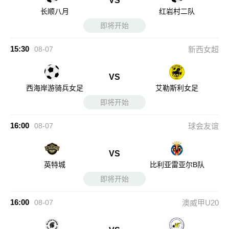
VS
长顺八月
红岩村二队
即将开始
15:30
08-07
新西女超
VS
西海岸游骑兵女足
艾勒斯利女足
即将开始
16:00
08-07
球会友谊
VS
英特城
比利亚雷亚尔B队
即将开始
16:00
08-07
澳威甲U20