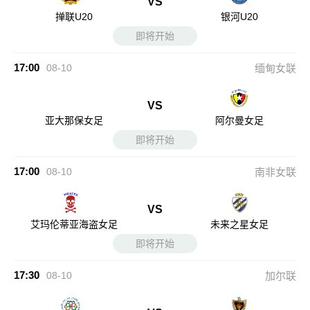
VS
掸联U20
银河U20
即将开始
17:00
08-10
缅甸女联
VS
亚大那保女足
阿尔曼女足
即将开始
17:00
08-10
南非女联
VS
艾玛伦蒂亚海盗女足
未来之星女足
即将开始
17:30
08-10
加尔联