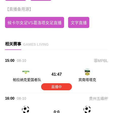
【直播备用源】
候卡尔女足VS葛洛塔女足直播
文字直播
相关赛事
GAMES LIVING
15:00
08-10
菲MPBL
41:47
帕拉纳克爱国者队
宾南塔塔克
直播中
16:00
08-10
贵州五峰杯
0:0