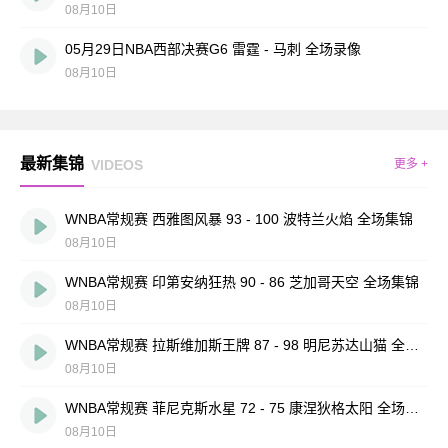
08月10日
05月29日NBA西部决赛G6 雷霆 - 马刺 全场录像
08月10日
最新集锦
VIDEOS
更多 +
WNBA常规赛 西雅图风暴 93 - 100 波特兰火焰 全场集锦
08月10日
WNBA常规赛 印第安纳狂热 90 - 86 芝加哥天空 全场集锦
08月10日
WNBA常规赛 拉斯维加斯王牌 87 - 98 明尼苏达山猫 全场集锦
08月10日
WNBA常规赛 菲尼克斯水星 72 - 75 康涅狄格太阳 全场集锦
08月10日