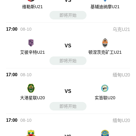
VS
维勒斯U21
基辅迪纳摩U21
即将开始
17:00
08-10
乌克U21
VS
艾彼辛特U21
顿涅茨克矿工U21
即将开始
17:00
08-10
缅甸U20
VS
大港星联U20
实皆联U20
即将开始
17:00
08-10
缅甸U20