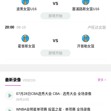
VS
波黑女篮U16
塞浦路斯女篮U16
即将开始
20:00
08-10
卢旺达女联
VS
霍普斯女篮
开普勒女篮
即将开始
最新录像
VIDEOS
更多 +
07月28日CBA选秀大会 CBA - 选秀大会 全场录像
08月10日
WNBA全明星单项赛 投篮之星 - 单项赛 全场录像