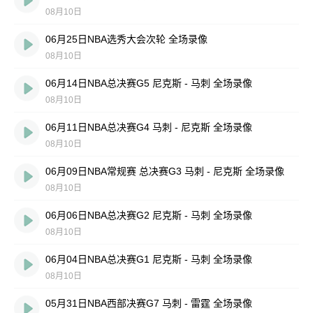
08月10日
06月25日NBA选秀大会次轮 全场录像
08月10日
06月14日NBA总决赛G5 尼克斯 - 马刺 全场录像
08月10日
06月11日NBA总决赛G4 马刺 - 尼克斯 全场录像
08月10日
06月09日NBA常规赛 总决赛G3 马刺 - 尼克斯 全场录像
08月10日
06月06日NBA总决赛G2 尼克斯 - 马刺 全场录像
08月10日
06月04日NBA总决赛G1 尼克斯 - 马刺 全场录像
08月10日
05月31日NBA西部决赛G7 马刺 - 雷霆 全场录像