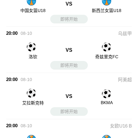
VS
中国女篮U18
新西兰女篮U18
即将开始
20:00
08-10
乌兹甲
VS
洛钦
奇兹里克FC
即将开始
20:00
08-10
阿美超
VS
BKMA
艾拉斯克特
即将开始
20:00
08-10
女欧U16 B