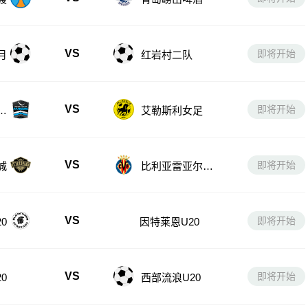
VS
即将开始
月
红岩村二队
VS
即将开始
女
艾勒斯利女足
VS
即将开始
城
比利亚雷亚尔B
队
VS
即将开始
0
因特莱恩U20
VS
即将开始
0
西部流浪U20