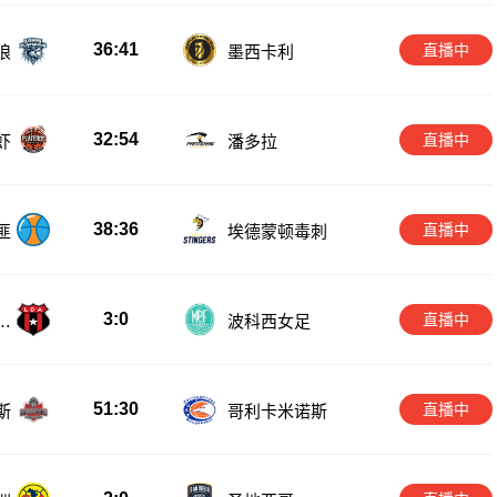
36:41
直播中
狼
墨西卡利
32:54
直播中
虾
潘多拉
38:36
直播中
匪
埃德蒙顿毒刺
3:0
直播中
女
波科西女足
51:30
直播中
斯
哥利卡米诺斯