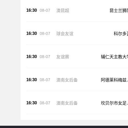
16:30
08-07
澳昆超
昆士兰狮
16:30
08-07
球会友谊
科尔多
16:30
08-07
友谊赛
辅仁天主教大
16:30
08-07
澳南女后备
阿德莱科梅兹
足后备队
16:30
08-07
澳南女后备
坎贝尔市女足
备队