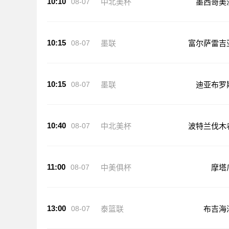
10:10
08-07
中北美杯
墨西哥美
10:15
08-07
墨联
富尔萨雷吉
10:15
08-07
墨联
迪亚布罗
10:40
08-07
中北美杯
波特兰伐木
11:00
08-07
中美俱杯
摩塔
13:00
08-07
泰篮联
布吉海