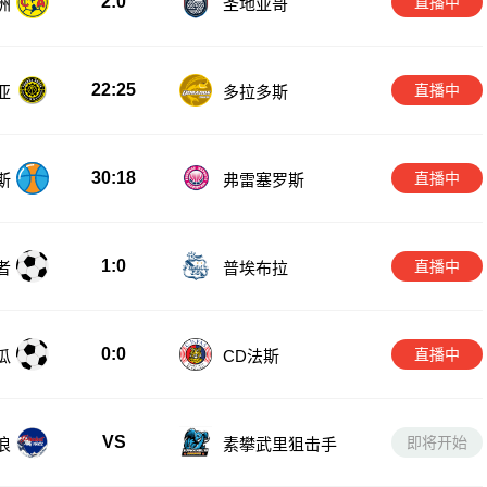
2:0
直播中
洲
圣地亚哥
22:25
直播中
亚
多拉多斯
30:18
直播中
斯
弗雷塞罗斯
1:0
直播中
者
普埃布拉
0:0
直播中
瓜
CD法斯
VS
即将开始
浪
素攀武里狙击手