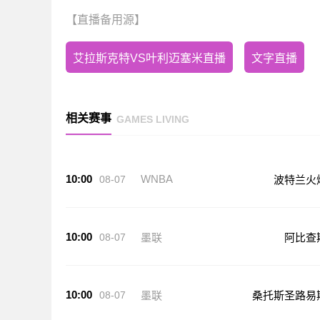
【直播备用源】
艾拉斯克特VS叶利迈塞米直播
文字直播
相关赛事
GAMES LIVING
10:00
WNBA
08-07
波特兰火
10:00
08-07
墨联
阿比查
10:00
08-07
墨联
桑托斯圣路易