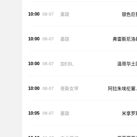
10:00
08-07
墨联
银色巨
10:00
08-07
墨联
弗雷斯尼洛
10:00
08-07
加EBL
温哥华土
10:00
08-07
哥斯女甲
阿拉朱埃伦塞
足
10:05
08-07
墨联
米拿罗