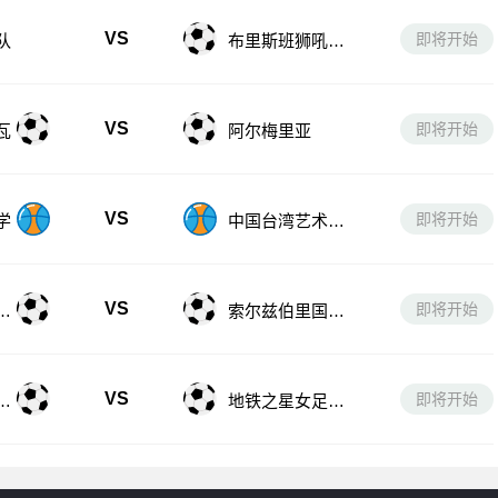
VS
即将开始
队
布里斯班狮吼青
年队
VS
即将开始
瓦
阿尔梅里亚
VS
即将开始
学
中国台湾艺术大
学
VS
即将开始
女
索尔兹伯里国际
女足后备队
VS
即将开始
后
地铁之星女足后
备队
友情链接：