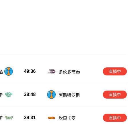
49:36
直播中
焰
多伦多节奏
38:48
直播中
斯
阿斯特罗斯
39:31
直播中
斯
坎昆卡罗