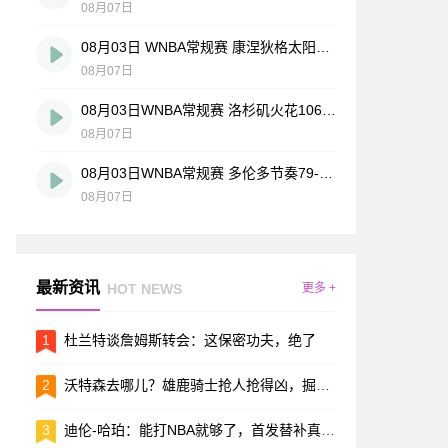
08月07日
08月03日 WNBA常规赛 康涅狄格太阳63-83达拉斯飞翼 全场集锦
08月07日
08月03日WNBA常规赛 洛杉矶火花106-101波特兰火焰 全场集锦
08月07日
08月03日WNBA常规赛 多伦多节奏79-96金州女武神 全场集锦
08月07日
最新资讯
HOT NEWS
更多 +
1
杜兰特谈詹姆斯转会：这保密功夫，绝了
2
沃特森去哪儿？雄鹿骑士抢人抢得凶，掘金跟球员的价码差得有点远
3
迪伦-哈珀：能打NBA就够了，首发替补真没那么要紧