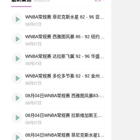
WNBA常规赛 菲尼克斯水星 82 - 96 亚特兰大梦想 全场集锦
08月07日
WNBA常规赛 西雅图风暴 86 - 92 纽约自由人 全场集锦
08月07日
WNBA常规赛 达拉斯飞翼 92 - 96 华盛顿神秘人 全场集锦
08月07日
WNBA常规赛 多伦多节奏 82 - 92 金州女武神 全场集锦
08月07日
08月04日WNBA常规赛 西雅图风暴83-95纽约自由人 全场集锦
08月07日
08月04日WNBA常规赛 拉斯维加斯王牌109-87亚特兰大梦想 全场集锦
08月07日
08月04日WNBA常规赛 菲尼克斯水星106-101芝加哥天空 全场集锦