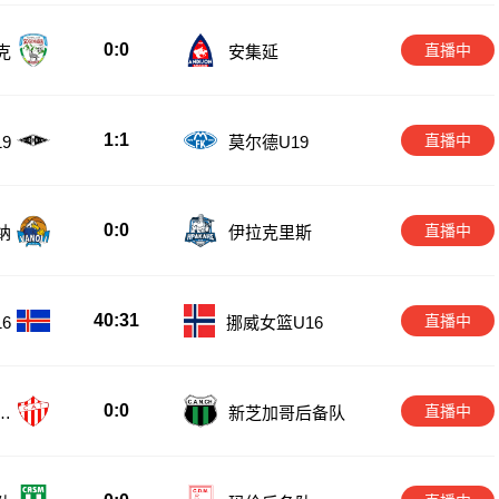
0:0
直播中
克
安集延
1:1
直播中
9
莫尔德U19
0:0
直播中
纳
伊拉克里斯
40:31
直播中
6
挪威女篮U16
0:0
直播中
备
新芝加哥后备队