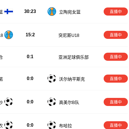
30:23
直播中
篮
立陶宛女篮
15:2
直播中
8
突尼斯U18
0:1
直播中
合
亚洲足球俱乐部
0:0
直播中
诺
沃尔纳平斯克
0:0
直播中
沙
高美尔B队
0:0
直播中
农
布哈拉