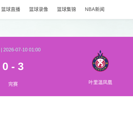
篮球直播
篮球录像
篮球集锦
NBA新闻
|
2026-07-10 01:00
0 - 3
叶里温凤凰
完赛