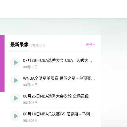
最新录像
VIDEOS
更多 +
07月28日CBA选秀大会 CBA - 选秀大会 全场录像
08月06日
WNBA全明星单项赛 投篮之星 - 单项赛 全场录像
08月06日
06月25日NBA选秀大会次轮 全场录像
08月06日
06月14日NBA总决赛G5 尼克斯 - 马刺 全场录像
08月06日