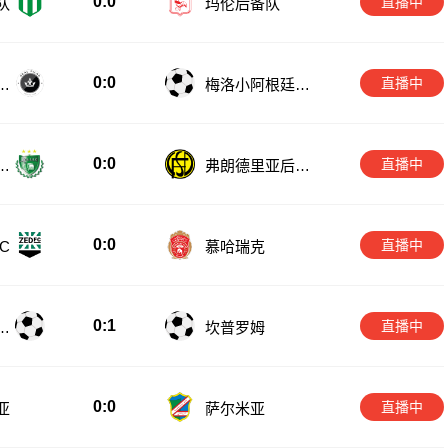
0:0
直播中
队
玛伦后备队
0:0
直播中
备
梅洛小阿根廷后
备队
0:0
直播中
备
弗朗德里亚后备
队
0:0
直播中
C
慕哈瑞克
0:1
直播中
B
坎普罗姆
0:0
直播中
亚
萨尔米亚