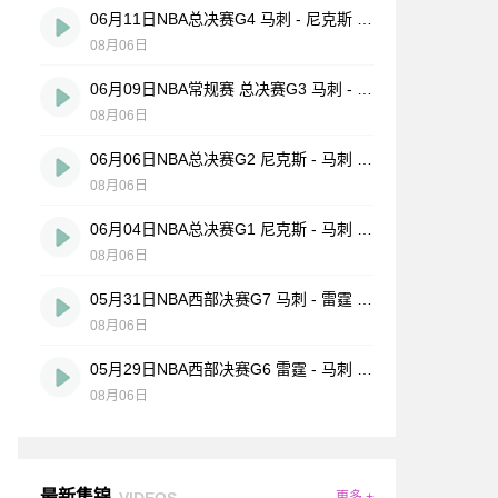
06月11日NBA总决赛G4 马刺 - 尼克斯 全场录像
08月06日
06月09日NBA常规赛 总决赛G3 马刺 - 尼克斯 全场录像
08月06日
06月06日NBA总决赛G2 尼克斯 - 马刺 全场录像
08月06日
06月04日NBA总决赛G1 尼克斯 - 马刺 全场录像
08月06日
05月31日NBA西部决赛G7 马刺 - 雷霆 全场录像
08月06日
05月29日NBA西部决赛G6 雷霆 - 马刺 全场录像
08月06日
最新集锦
VIDEOS
更多 +