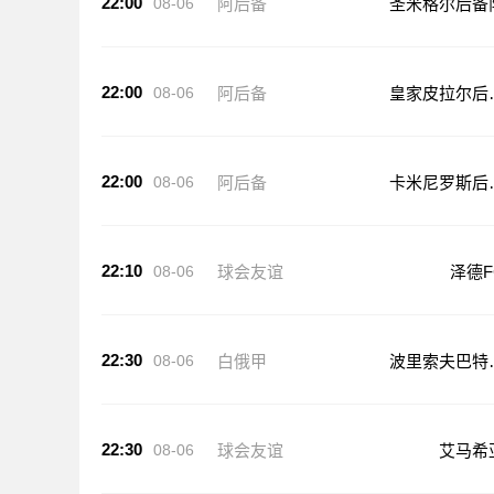
22:00
08-06
阿后备
圣米格尔后备
22:00
08-06
阿后备
皇家皮拉尔后
队
22:00
08-06
阿后备
卡米尼罗斯后
队
22:10
08-06
球会友谊
泽德F
22:30
08-06
白俄甲
波里索夫巴特
队
22:30
08-06
球会友谊
艾马希