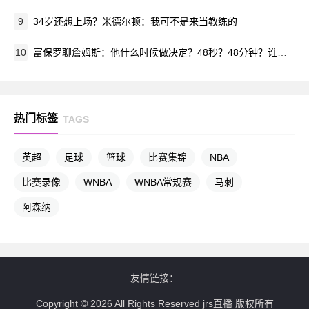
9
34岁还想上场？米德尔顿：我可不是来当教练的
10
富保罗聊詹姆斯：他什么时候做决定？48秒？48分钟？谁也说不准
热门标签
TAGS
英超
足球
篮球
比赛集锦
NBA
比赛录像
WNBA
WNBA常规赛
马刺
阿森纳
友情链接：
Copyright © 2026 All Rights Reserved jrs直播 版权所有