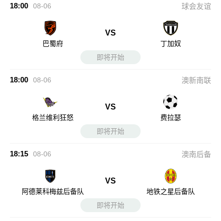
18:00
08-06
球会友谊
VS
巴蜀府
丁加奴
即将开始
18:00
08-06
澳新南联
VS
格兰维利狂怒
费拉瑟
即将开始
18:15
08-06
澳南后备
VS
阿德莱科梅兹后备队
地铁之星后备队
即将开始