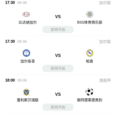
17:30
08-06
加尔联
VS
比达纳加尔
BSS体育俱乐部
即将开始
17:30
08-06
加尔联
VS
加尔各答
帕查
即将开始
18:00
08-06
澳南甲
VS
塞利斯贝瑞联
南阿德莱德黑豹
即将开始