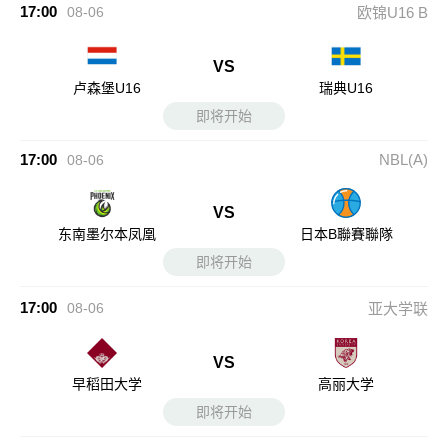
17:00
08-06
欧锦U16 B
VS
卢森堡U16
瑞典U16
即将开始
17:00
NBL(A)
08-06
VS
东南墨尔本凤凰
日本B聯賽聯隊
即将开始
17:00
08-06
亚大学联
VS
早稻田大学
高丽大学
即将开始