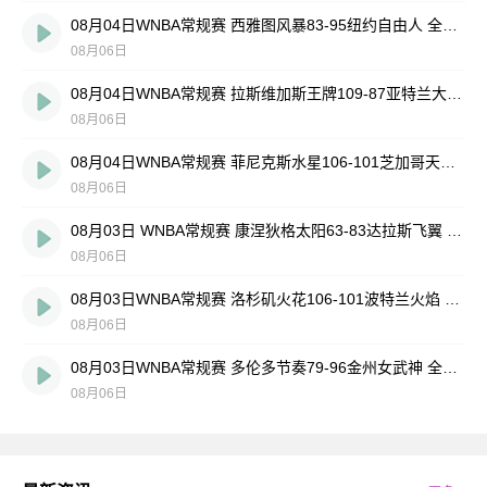
08月04日WNBA常规赛 西雅图风暴83-95纽约自由人 全场集锦
08月06日
08月04日WNBA常规赛 拉斯维加斯王牌109-87亚特兰大梦想 全场集锦
08月06日
08月04日WNBA常规赛 菲尼克斯水星106-101芝加哥天空 全场集锦
08月06日
08月03日 WNBA常规赛 康涅狄格太阳63-83达拉斯飞翼 全场集锦
08月06日
08月03日WNBA常规赛 洛杉矶火花106-101波特兰火焰 全场集锦
08月06日
08月03日WNBA常规赛 多伦多节奏79-96金州女武神 全场集锦
08月06日