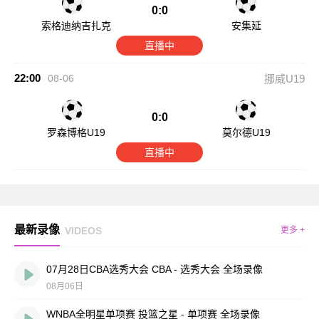
0:0
索格迪纳吉扎克
安集延
直播中
22:00
08-06
挪威U19
0:0
罗森博格U19
莫尔德U19
直播中
最新录像
VIDEOS
更多 +
07月28日CBA选秀大会 CBA - 选秀大会 全场录像
08月06日
WNBA全明星单项赛 投篮之星 - 单项赛 全场录像