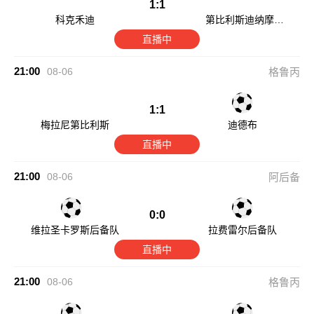
1:1
科克禾迪
第比利斯迪纳摩B
队
直播中
21:00
08-06
格鲁丙
1:1
梅拉尼第比利斯
迪德布
直播中
21:00
08-06
阿后备
0:0
维拉圣卡罗斯后备队
拉费雷尔后备队
直播中
21:00
08-06
格鲁丙