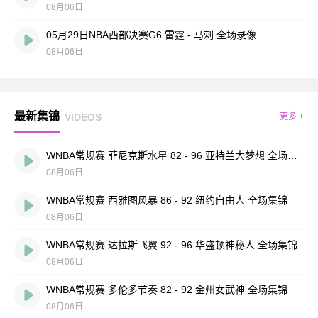
08月06日
05月29日NBA西部决赛G6 雷霆 - 马刺 全场录像
08月06日
最新集锦
VIDEOS
更多 +
WNBA常规赛 菲尼克斯水星 82 - 96 亚特兰大梦想 全场集锦
08月06日
WNBA常规赛 西雅图风暴 86 - 92 纽约自由人 全场集锦
08月06日
WNBA常规赛 达拉斯飞翼 92 - 96 华盛顿神秘人 全场集锦
08月06日
WNBA常规赛 多伦多节奏 82 - 92 金州女武神 全场集锦
08月06日