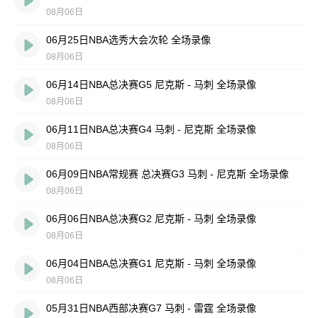
08月06日
06月25日NBA选秀大会次轮 全场录像
08月06日
06月14日NBA总决赛G5 尼克斯 - 马刺 全场录像
08月06日
06月11日NBA总决赛G4 马刺 - 尼克斯 全场录像
08月06日
06月09日NBA常规赛 总决赛G3 马刺 - 尼克斯 全场录像
08月06日
06月06日NBA总决赛G2 尼克斯 - 马刺 全场录像
08月06日
06月04日NBA总决赛G1 尼克斯 - 马刺 全场录像
08月06日
05月31日NBA西部决赛G7 马刺 - 雷霆 全场录像