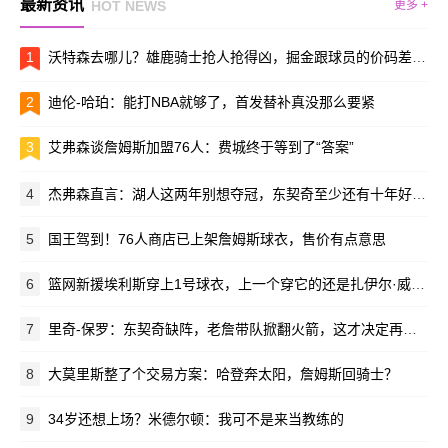
最新资讯
HOT NEWS
更多 +
1
沃特森去哪儿？雄鹿骑士抢人抢得凶，掘金跟球员的价码差得有点远
2
迪伦-哈珀：能打NBA就够了，首发替补真没那么要紧
3
艾弗森谈詹姆斯加盟76人：费城终于等到了“答案”
4
杰弗森直言：湖人这两年别想夺冠，东契奇至少还有十年好光景
5
国王驾到！76人商店已上架詹姆斯球衣，售价有点意思
6
篮网新援埃利斯穿上1号球衣，上一个穿它的还是扎伊尔·威廉姆斯
7
里奇-保罗：东契奇缺阵，老詹带队掀翻火箭，这才决定再打一年
8
大莫里斯整了个交易方案：哈登奔太阳，詹姆斯回骑士？
9
34岁还想上场？米德尔顿：我可不是来当教练的