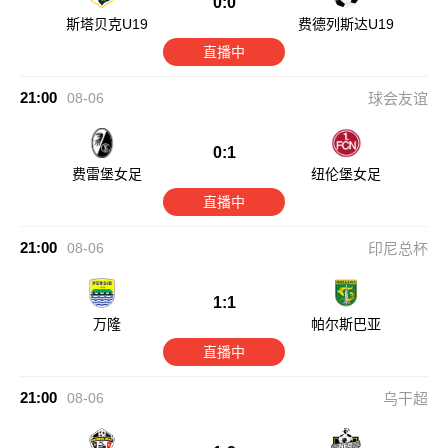
0:0
斯塔贝克U19
费德列斯达U19
直播中
21:00
08-06
球会友谊
0:1
费雷堡女足
纽伦堡女足
直播中
21:00
08-06
印尼总杯
1:1
万隆
帕尔斯巴亚
直播中
21:00
08-06
乌干超