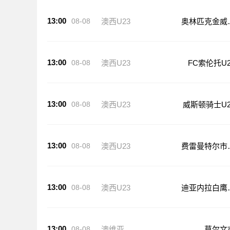
13:00
08-08
澳西U23
奥林匹克金威
23
13:00
08-08
澳西U23
FC索伦托U2
13:00
08-08
澳西U23
威斯顿骑士U2
13:00
08-08
澳西U23
费雷曼特尔市
23
13:00
08-08
澳西U23
迪亚内拉白鹰
23
13:00
08-08
澳维亚
莫尔文