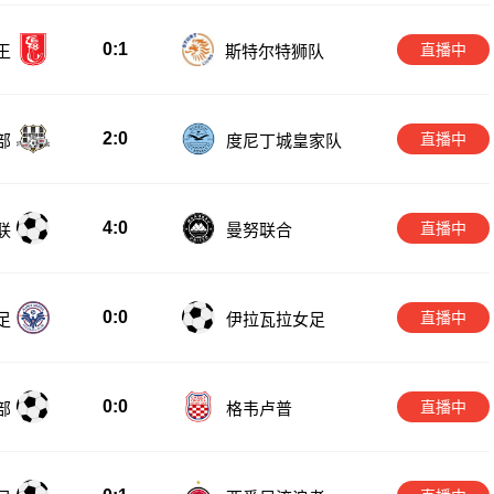
0:1
直播中
斯特尔特狮队
王
2:0
直播中
部
度尼丁城皇家队
4:0
直播中
联
曼努联合
0:0
直播中
足
伊拉瓦拉女足
0:0
直播中
部
格韦卢普