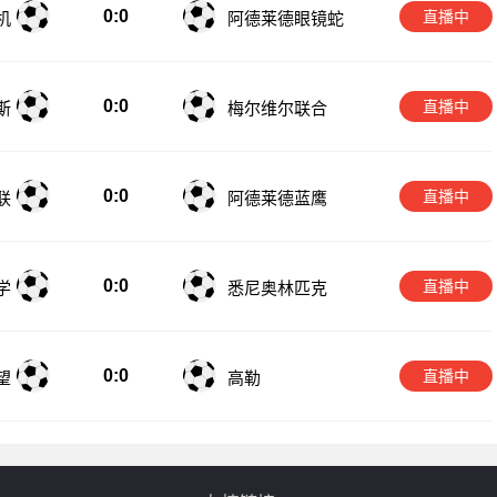
0:0
直播中
机
阿德莱德眼镜蛇
0:0
直播中
斯
梅尔维尔联合
0:0
直播中
联
阿德莱德蓝鹰
0:0
直播中
学
悉尼奥林匹克
0:0
直播中
望
高勒
友情链接：