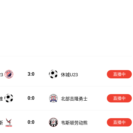
3:0
直播中
3
休城U23
0:0
直播中
维
北部吉隆勇士
0:0
直播中
斯
韦斯顿劳动熊