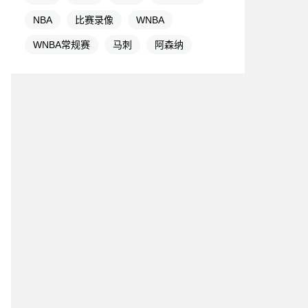
NBA
比赛录像
WNBA
WNBA常规赛
马刺
阿森纳