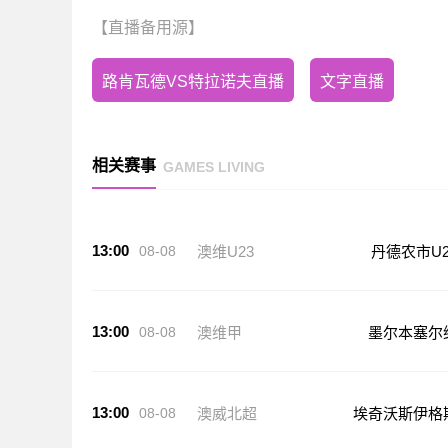
【直播备用源】
路肯瓦德VS特拉诺夫直播
文字直播
相关赛事
GAMES LIVING
13:00
08-08
澳维U23
丹德农市U2
13:00
08-08
澳维甲
墨尔本塞尔
13:00
08-08
澳威北超
埃奇沃斯伊格