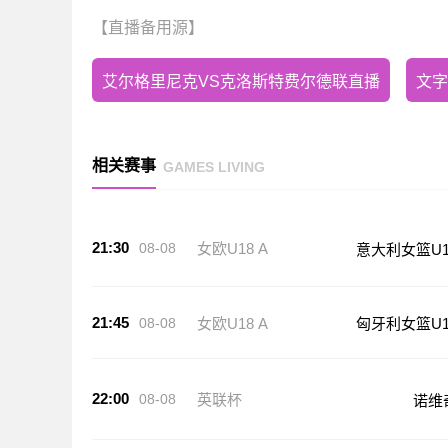
【直播备用源】
艾尔格里尼克VS克洛斯特费尔德联直播
文字
相关赛事
GAMES LIVING
21:30
08-08
女欧U18 A
意大利女篮U1
21:45
08-08
女欧U18 A
匈牙利女篮U1
22:00
08-08
英联杯
诺维