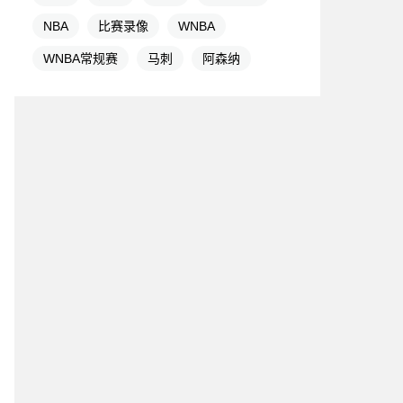
NBA
比赛录像
WNBA
WNBA常规赛
马刺
阿森纳