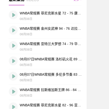
WNBA常规赛 菲尼克斯水星 72 - 75 康涅狄格太阳 全场集锦
08月08日
WNBA常规赛 金州女武神 94 - 76 达拉斯飞翼 全场集锦
08月08日
WNBA常规赛 亚特兰大梦想 74 - 79 华盛顿神秘人 全场集锦
08月08日
08月07日WNBA常规赛 洛杉矶火花 89 - 82 明尼苏达山猫 全场集锦
08月08日
08月07日WNBA常规赛 多伦多节奏 83 - 97 波特兰火焰 集锦
08月08日
WNBA常规赛 拉斯维加斯王牌 86 - 84 印第安纳狂热 全场集锦
08月08日
WNBA常规赛 菲尼克斯水星 82 - 96 亚特兰大梦想 全场集锦