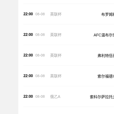
22:00
08-08
英联杯
布罗姆
22:00
08-08
英联杯
AFC温布尔
22:00
08-08
英联杯
弗利特伍
22:00
08-08
英联杯
索尔福德
22:00
08-08
俄乙A
索科尔萨拉托