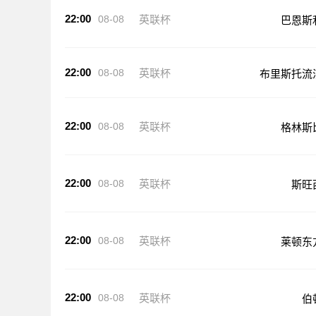
22:00
08-08
英联杯
巴恩斯
22:00
08-08
英联杯
布里斯托流
22:00
08-08
英联杯
格林斯
22:00
08-08
英联杯
斯旺
22:00
08-08
英联杯
莱顿东
22:00
08-08
英联杯
伯