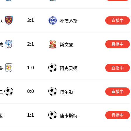
3:1
直播中
联
朴茨茅斯
2:1
直播中
城
斯文登
1:0
直播中
鲁
阿克灵顿
0:0
直播中
三
博尔顿
1:1
直播中
港
唐卡斯特