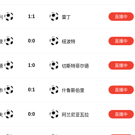
1:1
直播中
利
雷丁
0:0
直播中
登
纽波特
1:0
直播中
德
切斯特菲尔德
0:1
直播中
市
什鲁斯伯里
0:0
直播中
夫
阿兰尼亚瓦拉