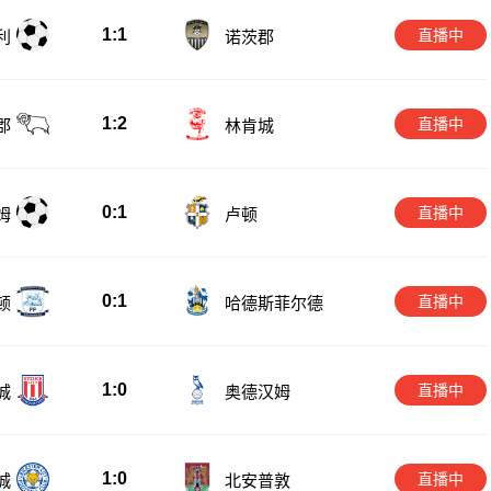
1:1
直播中
利
诺茨郡
1:2
直播中
郡
林肯城
0:1
直播中
姆
卢顿
0:1
直播中
顿
哈德斯菲尔德
1:0
直播中
城
奥德汉姆
1:0
直播中
城
北安普敦