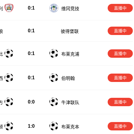
0:1
直播中
利
维冈竞技
0:1
直播中
浪
彼得堡联
0:1
直播中
比
布莱克浦
0:1
直播中
西
伯明翰
0:0
直播中
方
牛津联队
1:0
直播中
顿
布莱克本