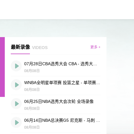
最新录像
VIDEOS
更多 +
07月28日CBA选秀大会 CBA - 选秀大会 全场录像
08月08日
WNBA全明星单项赛 投篮之星 - 单项赛 全场录像
08月08日
06月25日NBA选秀大会次轮 全场录像
08月08日
06月14日NBA总决赛G5 尼克斯 - 马刺 全场录像
08月08日