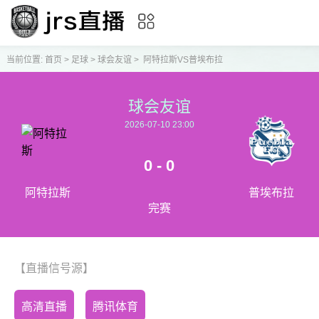
当前位置:
首页
>
足球
>
球会友谊
>
阿特拉斯VS普埃布拉
球会友谊
2026-07-10 23:00
0 - 0
阿特拉斯
普埃布拉
完赛
【直播信号源】
高清直播
腾讯体育