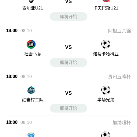
VS
索尔亚U21
卡夫巴斯U21
即将开始
18:00
08-10
阿根业余锦
VS
社会马竞
诺蒂卡哈科亚
即将开始
18:00
08-10
贵州五峰杯
VS
红岩村二队
半场兄弟
即将开始
18:00
08-10
加纳超杯