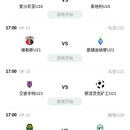
VS
爱沙尼亚U16
奥地利U16
即将开始
17:00
08-10
乌克U21
VS
维勒斯U21
基辅迪纳摩U21
即将开始
17:00
08-10
乌克U21
VS
艾彼辛特U21
顿涅茨克矿工U21
即将开始
17:00
08-10
缅甸U20