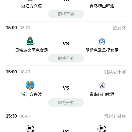
浙江方兴渡
青岛崂山啤酒
即将开始
15:00
08-07
欧女杯
VS
贝雷达比历克女足
明斯克戴拿模女足
即将开始
15:00
08-07
CBA夏季赛
VS
浙江方兴渡
青岛崂山啤酒
即将开始
15:30
08-07
贵州五峰杯