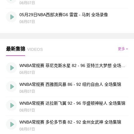
08月07日
05月29日NBA西部决赛G6 雷霆 - 马刺 全场录像
08月07日
最新集锦
VIDEOS
更多 +
WNBA常规赛 菲尼克斯水星 82 - 96 亚特兰大梦想 全场集锦
08月07日
WNBA常规赛 西雅图风暴 86 - 92 纽约自由人 全场集锦
08月07日
WNBA常规赛 达拉斯飞翼 92 - 96 华盛顿神秘人 全场集锦
08月07日
WNBA常规赛 多伦多节奏 82 - 92 金州女武神 全场集锦
08月07日