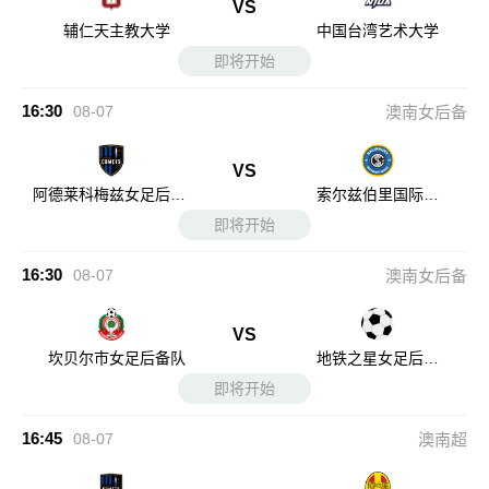
VS
辅仁天主教大学
中国台湾艺术大学
即将开始
16:30
08-07
澳南女后备
VS
阿德莱科梅兹女足后备
索尔兹伯里国际女
队
足后备队
即将开始
16:30
08-07
澳南女后备
VS
坎贝尔市女足后备队
地铁之星女足后备
队
即将开始
16:45
08-07
澳南超