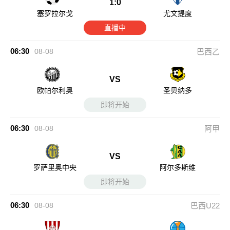
1:0
塞罗拉尔戈
尤文提度
直播中
06:30
08-08
巴西乙
VS
欧帕尔利奥
圣贝纳多
即将开始
06:30
08-08
阿甲
VS
罗萨里奥中央
阿尔多斯维
即将开始
06:30
08-08
巴西U22