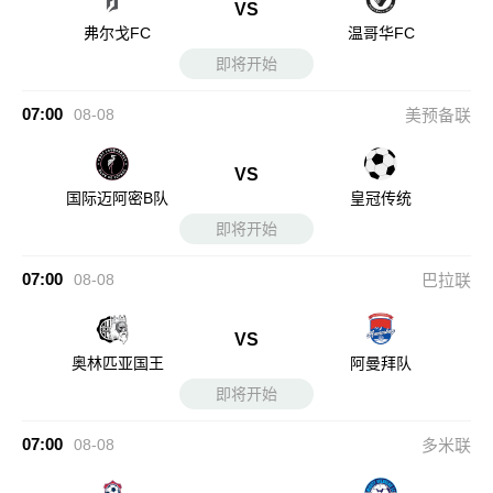
VS
弗尔戈FC
温哥华FC
即将开始
07:00
08-08
美预备联
VS
国际迈阿密B队
皇冠传统
即将开始
07:00
08-08
巴拉联
VS
奥林匹亚国王
阿曼拜队
即将开始
07:00
08-08
多米联