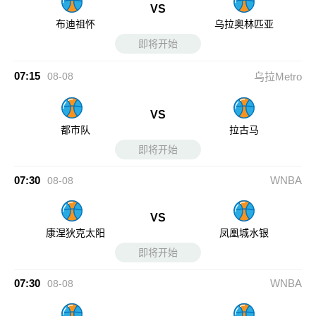
VS
布迪祖怀
乌拉奥林匹亚
即将开始
07:15
08-08
乌拉Metro
VS
都市队
拉古马
即将开始
07:30
WNBA
08-08
VS
康涅狄克太阳
凤凰城水银
即将开始
07:30
WNBA
08-08