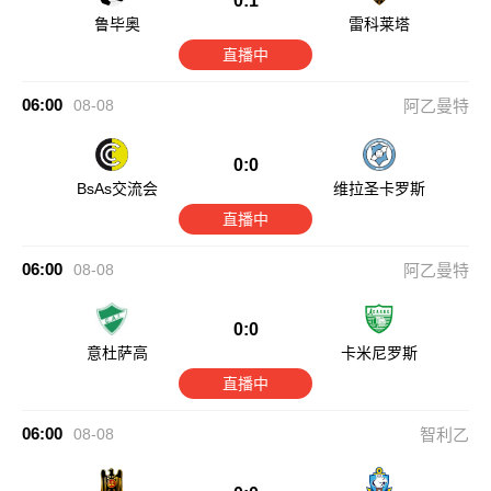
0:1
鲁毕奥
雷科莱塔
直播中
06:00
08-08
阿乙曼特
0:0
BsAs交流会
维拉圣卡罗斯
直播中
06:00
08-08
阿乙曼特
0:0
意杜萨高
卡米尼罗斯
直播中
06:00
08-08
智利乙