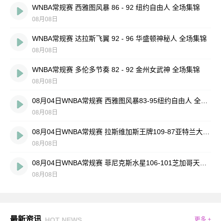
WNBA常规赛 西雅图风暴 86 - 92 纽约自由人 全场集锦
08月08日
WNBA常规赛 达拉斯飞翼 92 - 96 华盛顿神秘人 全场集锦
08月08日
WNBA常规赛 多伦多节奏 82 - 92 金州女武神 全场集锦
08月08日
08月04日WNBA常规赛 西雅图风暴83-95纽约自由人 全场集锦
08月08日
08月04日WNBA常规赛 拉斯维加斯王牌109-87亚特兰大梦想 全场集锦
08月08日
08月04日WNBA常规赛 菲尼克斯水星106-101芝加哥天空 全场集锦
08月08日
最新资讯
HOT NEWS
更多 +