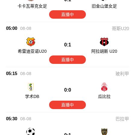
卡卡瓦蒂克女足
旧金山堡女足
直播中
05:00
08-08
哥斯U20
0:1
希雷迪亚诺U20
阿拉胡斯 U20
直播中
05:15
08-08
玻利甲
0:0
学术DB
瓜比拉
直播中
05:30
08-08
巴拉甲