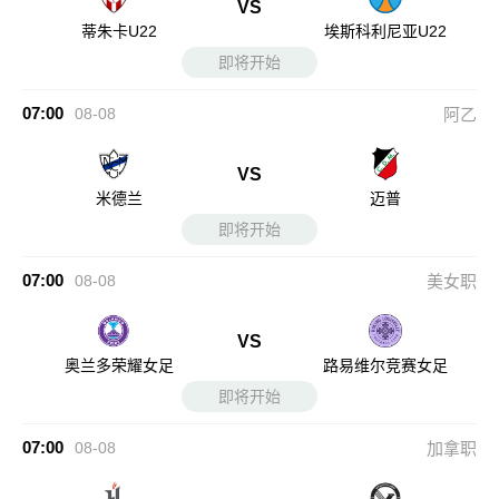
VS
蒂朱卡U22
埃斯科利尼亚U22
即将开始
07:00
08-08
阿乙
VS
米德兰
迈普
即将开始
07:00
08-08
美女职
VS
奥兰多荣耀女足
路易维尔竞赛女足
即将开始
07:00
08-08
加拿职