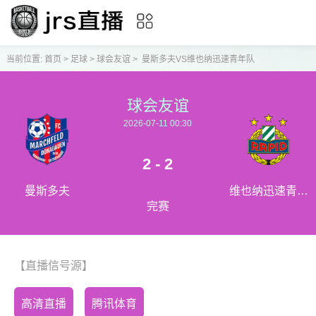
当前位置:
首页
>
足球
>
球会友谊
>
曼斯多夫VS维也纳迅速青年队
球会友谊
2026-07-11 00:30
2 - 2
曼斯多夫
维也纳迅速青年
完赛
队
【直播信号源】
高清直播
腾讯体育