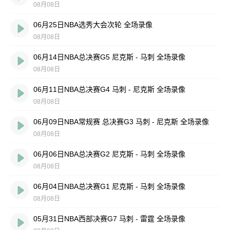
08月08日
06月25日NBA选秀大会次轮 全场录像
08月08日
06月14日NBA总决赛G5 尼克斯 - 马刺 全场录像
08月08日
06月11日NBA总决赛G4 马刺 - 尼克斯 全场录像
08月08日
06月09日NBA常规赛 总决赛G3 马刺 - 尼克斯 全场录像
08月08日
06月06日NBA总决赛G2 尼克斯 - 马刺 全场录像
08月08日
06月04日NBA总决赛G1 尼克斯 - 马刺 全场录像
08月08日
05月31日NBA西部决赛G7 马刺 - 雷霆 全场录像