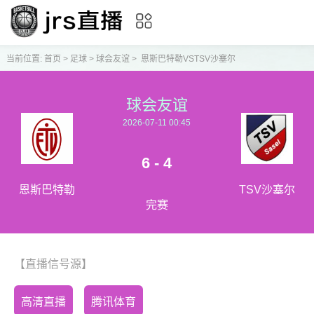
当前位置:
首页
>
足球
>
球会友谊
>
恩斯巴特勒VSTSV沙塞尔
球会友谊
2026-07-11 00:45
6 - 4
恩斯巴特勒
TSV沙塞尔
完赛
【直播信号源】
高清直播
腾讯体育