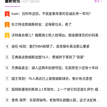
最新资讯
HOT NEWS
更多 +
1
Irwin：拉科布这招，不就是拿库里的忠诚反将一军吗？
2
杜兰特谈詹姆斯转会：这保密功夫，绝了
3
沃特森去哪儿？雄鹿骑士抢人抢得凶，掘金跟球员的价码差得有点远
4
迪伦-哈珀：能打NBA就够了，首发替补真没那么要紧
5
艾弗森谈詹姆斯加盟76人：费城终于等到了“答案”
6
杰弗森直言：湖人这两年别想夺冠，东契奇至少还有十年好光景
7
国王驾到！76人商店已上架詹姆斯球衣，售价有点意思
8
篮网新援埃利斯穿上1号球衣，上一个穿它的还是扎伊尔·威廉姆斯
9
里奇-保罗：东契奇缺阵，老詹带队掀翻火箭，这才决定再打一年