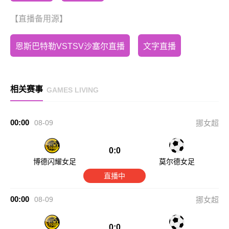
【直播备用源】
恩斯巴特勒VSTSV沙塞尔直播
文字直播
相关赛事
GAMES LIVING
00:00
08-09
挪女超
0:0
博德闪耀女足
莫尔德女足
直播中
00:00
08-09
挪女超
0:0