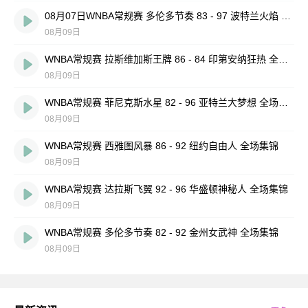
08月07日WNBA常规赛 多伦多节奏 83 - 97 波特兰火焰 集锦
08月09日
WNBA常规赛 拉斯维加斯王牌 86 - 84 印第安纳狂热 全场集锦
08月09日
WNBA常规赛 菲尼克斯水星 82 - 96 亚特兰大梦想 全场集锦
08月09日
WNBA常规赛 西雅图风暴 86 - 92 纽约自由人 全场集锦
08月09日
WNBA常规赛 达拉斯飞翼 92 - 96 华盛顿神秘人 全场集锦
08月09日
WNBA常规赛 多伦多节奏 82 - 92 金州女武神 全场集锦
08月09日