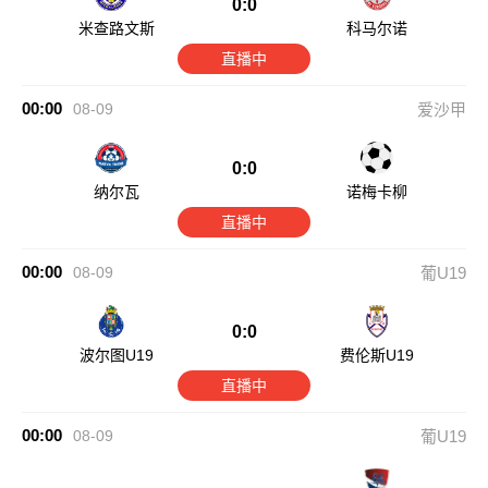
0:0
米查路文斯
科马尔诺
直播中
00:00
08-09
爱沙甲
0:0
纳尔瓦
诺梅卡柳
直播中
00:00
08-09
葡U19
0:0
波尔图U19
费伦斯U19
直播中
00:00
08-09
葡U19