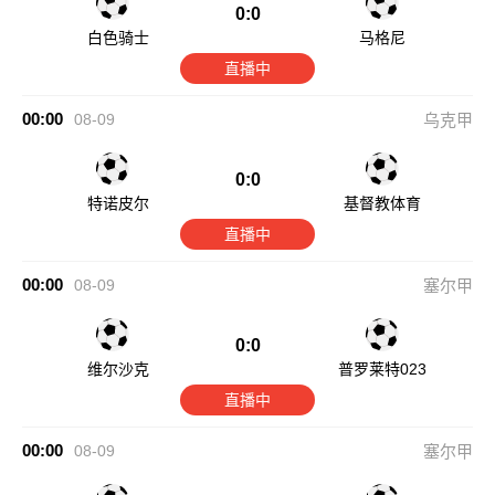
0:0
白色骑士
马格尼
直播中
00:00
08-09
乌克甲
0:0
特诺皮尔
基督教体育
直播中
00:00
08-09
塞尔甲
0:0
维尔沙克
普罗莱特023
直播中
00:00
08-09
塞尔甲