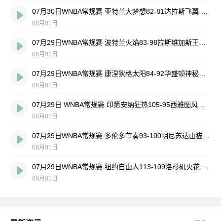
07月30日WNBA常规赛 亚特兰大梦想82-81达拉斯飞翼 全场集锦
08月01日
07月29日WNBA常规赛 波特兰火焰83-98拉斯维加斯王牌 全场集锦
08月01日
07月29日WNBA常规赛 康涅狄格太阳84-92华盛顿神秘人 全场集锦
08月01日
07月29日 WNBA常规赛 印第安纳狂热105-95西雅图风暴 全场集锦
08月01日
07月29日WNBA常规赛 多伦多节奏93-100明尼苏达山猫 全场集锦
08月01日
07月29日WNBA常规赛 纽约自由人113-109洛杉矶火花 全场集锦
08月01日