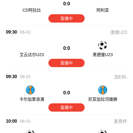
0:0
CD阿拉比
阿利亚
直播中
09:30
08-01
澳维U23
0:0
艾云达尔U23
黑德堡U23
直播中
09:30
08-01
加EBL
0:0
卡尔加里浪涌
尼亚加拉河雄狮
直播中
10:00
08-01
美青杯