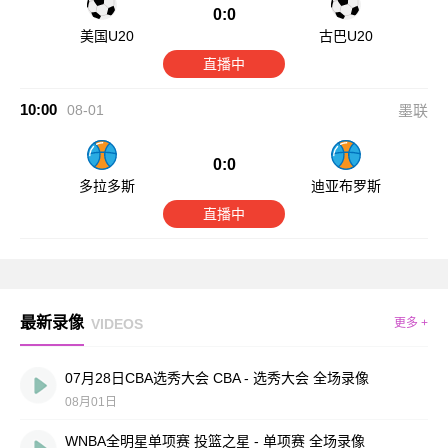
0:0
美国U20
古巴U20
直播中
10:00
08-01
墨联
0:0
多拉多斯
迪亚布罗斯
直播中
最新录像
VIDEOS
更多 +
07月28日CBA选秀大会 CBA - 选秀大会 全场录像
08月01日
WNBA全明星单项赛 投篮之星 - 单项赛 全场录像