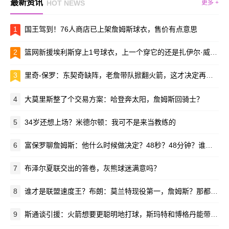
最新资讯
HOT NEWS
更多 +
1
国王驾到！76人商店已上架詹姆斯球衣，售价有点意思
2
篮网新援埃利斯穿上1号球衣，上一个穿它的还是扎伊尔·威廉姆斯
3
里奇-保罗：东契奇缺阵，老詹带队掀翻火箭，这才决定再打一年
4
大莫里斯整了个交易方案：哈登奔太阳，詹姆斯回骑士？
5
34岁还想上场？米德尔顿：我可不是来当教练的
6
富保罗聊詹姆斯：他什么时候做决定？48秒？48分钟？谁也说不准
7
布泽尔夏联交出的答卷，灰熊球迷满意吗？
8
谁才是联盟速度王？布朗：莫兰特现役第一，詹姆斯？那都是过去的事了
9
斯通谈引援：火箭想要更聪明地打球，斯玛特和博格丹能带来答案