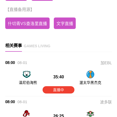
【直播备用源】
什切青VS查洛里直播
文字直播
相关赛事
GAMES LIVING
08:00
08-01
加EBL
35:40
温尼伯海熊
渥太华黑杰克
直播中
08:00
08-01
波多联
26:25