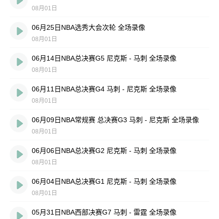
08月01日
06月25日NBA选秀大会次轮 全场录像
08月01日
06月14日NBA总决赛G5 尼克斯 - 马刺 全场录像
08月01日
06月11日NBA总决赛G4 马刺 - 尼克斯 全场录像
08月01日
06月09日NBA常规赛 总决赛G3 马刺 - 尼克斯 全场录像
08月01日
06月06日NBA总决赛G2 尼克斯 - 马刺 全场录像
08月01日
06月04日NBA总决赛G1 尼克斯 - 马刺 全场录像
08月01日
05月31日NBA西部决赛G7 马刺 - 雷霆 全场录像