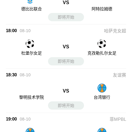
VS
德比比联合
阿特拉姆德
即将开始
18:00
08-10
哈萨克女超
VS
杜堡尔女足
克孜勒扎尔女足
即将开始
18:30
08-10
友谊赛
VS
黎明技术学院
台湾银行
即将开始
19:00
08-10
菲MPBL