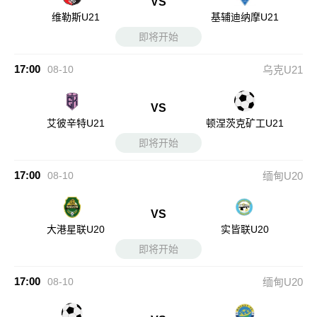
VS
维勒斯U21
基辅迪纳摩U21
即将开始
17:00
08-10
乌克U21
VS
艾彼辛特U21
顿涅茨克矿工U21
即将开始
17:00
08-10
缅甸U20
VS
大港星联U20
实皆联U20
即将开始
17:00
08-10
缅甸U20