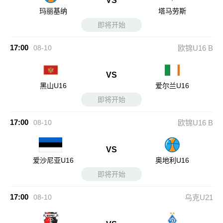
VS
玛丽基纳
塔马劳斯
即将开始
17:00
08-10
欧锦U16 B
VS
黑山U16
爱尔兰U16
即将开始
17:00
08-10
欧锦U16 B
VS
爱沙尼亚U16
奥地利U16
即将开始
17:00
08-10
乌克U21