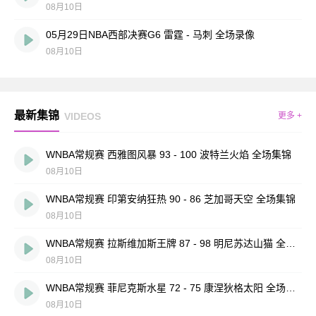
08月10日
05月29日NBA西部决赛G6 雷霆 - 马刺 全场录像
08月10日
最新集锦
VIDEOS
更多 +
WNBA常规赛 西雅图风暴 93 - 100 波特兰火焰 全场集锦
08月10日
WNBA常规赛 印第安纳狂热 90 - 86 芝加哥天空 全场集锦
08月10日
WNBA常规赛 拉斯维加斯王牌 87 - 98 明尼苏达山猫 全场集锦
08月10日
WNBA常规赛 菲尼克斯水星 72 - 75 康涅狄格太阳 全场集锦
08月10日