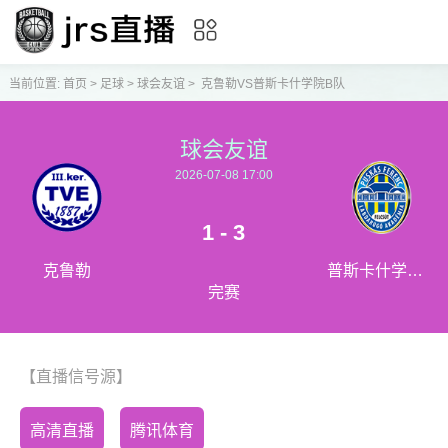
当前位置:
首页
>
足球
>
球会友谊
>
克鲁勒VS普斯卡什学院B队
球会友谊
2026-07-08 17:00
1 - 3
克鲁勒
普斯卡什学院B
完赛
队
【直播信号源】
高清直播
腾讯体育