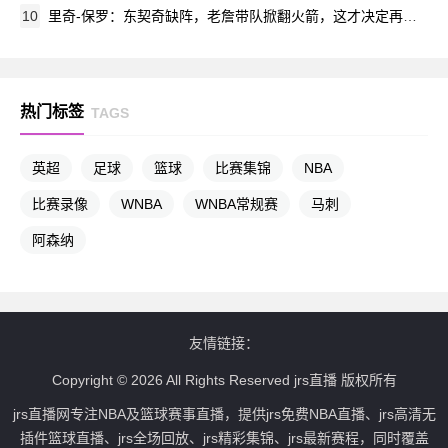
10
里奇-保罗：东契奇缺阵，老詹带队掀翻火箭，这才决定再打一年
热门标签
TAGS
英超
足球
篮球
比赛集锦
NBA
比赛录像
WNBA
WNBA常规赛
马刺
阿森纳
友情链接：
Copyright © 2026 All Rights Reserved jrs直播 版权所有
jrs直播网专注NBA及篮球赛事直播，提供jrs免费NBA直播、jrs高清无
插件篮球直播、jrs全场回放、jrs精彩集锦、jrs最新赛程，同时覆盖